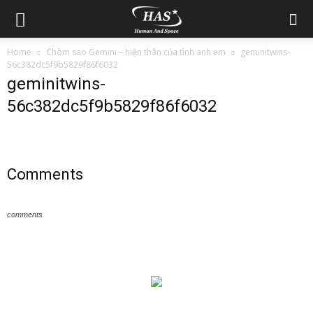
Home
Chòm sao Gemini – hiện thân của tình anh em
geminitwins-
56c382dc5f9b5829f86f6032
geminitwins-
56c382dc5f9b5829f86f6032
Comments
comments