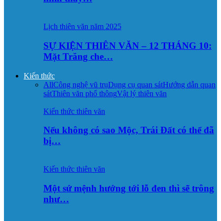
Lịch thiên văn năm 2025
SỰ KIỆN THIÊN VĂN – 12 THÁNG 10:
Mặt Trăng che…
Kiến thức
All
Công nghệ vũ trụ
Dụng cụ quan sát
Hướng dẫn quan
sát
Thiên văn phổ thông
Vật lý thiên văn
Kiến thức thiên văn
Nếu không có sao Mộc, Trái Đất có thể đã
bị…
Kiến thức thiên văn
Một sứ mệnh hướng tới lỗ đen thì sẽ trông
như…