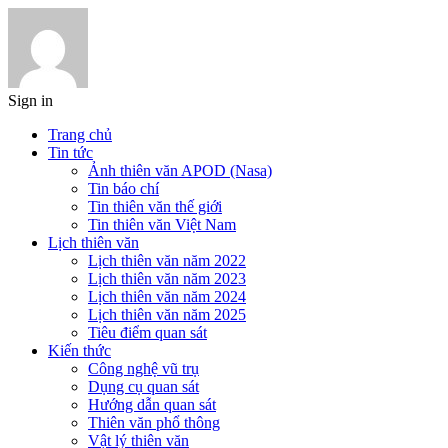
Sign in
Trang chủ
Tin tức
Ảnh thiên văn APOD (Nasa)
Tin báo chí
Tin thiên văn thế giới
Tin thiên văn Việt Nam
Lịch thiên văn
Lịch thiên văn năm 2022
Lịch thiên văn năm 2023
Lịch thiên văn năm 2024
Lịch thiên văn năm 2025
Tiêu điểm quan sát
Kiến thức
Công nghệ vũ trụ
Dụng cụ quan sát
Hướng dẫn quan sát
Thiên văn phổ thông
Vật lý thiên văn