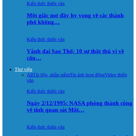
Kiến thức thiên văn
Một giấc mơ đầy hy vọng về các thành
phố khổng…
Kiến thức thiên văn
Vành đai Sao Thổ: 10 sự thật thú vị về
cấu…
Thư viện
All
Tài liệu, phần mềm
Tin ảnh hoạt động
Video thiên
văn
Kiến thức thiên văn
Ngày 2/12/1995: NASA phóng thành công
vệ tinh quan sát Mặt…
Kiến thức thiên văn