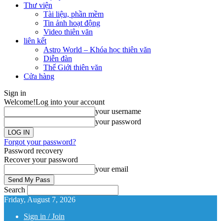
Thư viện
Tài liệu, phần mềm
Tin ảnh hoạt động
Video thiên văn
liên kết
Astro World – Khóa học thiên văn
Diễn đàn
Thế Giới thiên văn
Cửa hàng
Sign in
Welcome!
Log into your account
your username
your password
Forgot your password?
Password recovery
Recover your password
your email
Search
Friday, August 7, 2026
Sign in / Join