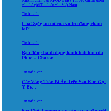
All
Ảnh thiên văn APOD (Nasa)
Tin báo chí
Tin thiên
văn thế giới
Tin thiên văn Việt Nam
Tin báo chí
Chà! Sự giãn nở của vũ trụ đang chậm
lại?!
Tin báo chí
Bạn đồng hành dạng hành tinh lùn của
Pluto – Charon…
Tin thiên văn
Các Vòng Tròn Bí Ẩn Trên Sao Kim Gợi
Ý Bề…
Tin thiên văn
Sao Chổi Lemmon rực sáng trên bầu trời