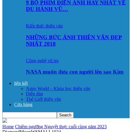
9 BỘ PHIM ĐIỆN ẢNH HAY NHẤT VỀ
DU HÀNH VŨ…
Kiến thức thiên văn
NHỮNG BỨC ẢNH THIÊN VĂN ĐẸP
NHẤT 2018
Công nghệ vũ trụ
NASA muốn đưa con người lên sao Kim
liên kết
Astro World – Khóa học thiên văn
Diễn đàn
Thế Giới thiên văn
Cửa hàng
Home
Chiêm ngưỡng Nguyệt thực cuối cùng năm 2023
DiamondMoonWSMALL1024