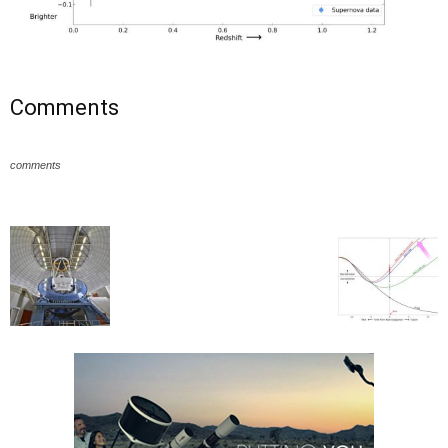
Comments
comments