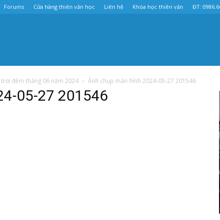
Forums
Cửa hàng thiên văn học
Liên hệ
Khóa học thiên văn
ĐT: 0986.6
u trời đêm tháng 06 năm 2024
Ảnh chụp màn hình 2024-05-27 201546
24-05-27 201546