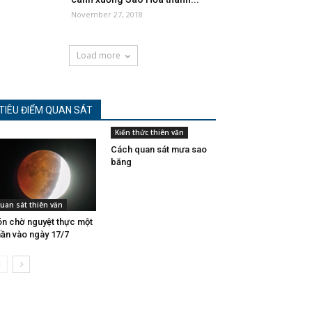
November 27, 2018
Load more
TIÊU ĐIỂM QUAN SÁT
Kiến thức thiên văn
Cách quan sát mưa sao
băng
uan sát thiên văn
n chờ nguyệt thực một
ần vào ngày 17/7