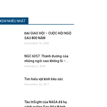
XEM NHIỀU NHẤT
ĐẠI GIAO HỘI – CUỘC HỘI NGỘ
SAU 800 NĂM
December 19, 2020
NGC 6357: Thánh đường của
những ngôi sao khổng lồ –...
February 2, 2018
Tìm hiểu vật kính tiêu sắc
December 23, 2017
Tàu InSight của NASA đã hạ
cánh xuống Sao Hỏa thành...