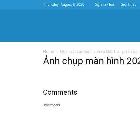
Thursday, August 6, 2026
Sign in / Join
Giới thiệu
Home
Quan sát các hành tinh và Mặt Trăng trên bầ
Ảnh chụp màn hình 20
Comments
comments