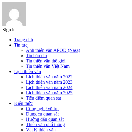
Sign in
Trang chủ
Tin tức
Ảnh thiên văn APOD (Nasa)
Tin báo chí
Tin thiên văn thế giới
Tin thiên văn Việt Nam
Lịch thiên văn
Lịch thiên văn năm 2022
Lịch thiên văn năm 2023
Lịch thiên văn năm 2024
Lịch thiên văn năm 2025
Tiêu điểm quan sát
Kiến thức
Công nghệ vũ trụ
Dụng cụ quan sát
Hướng dẫn quan sát
Thiên văn phổ thông
Vật lý thiên văn