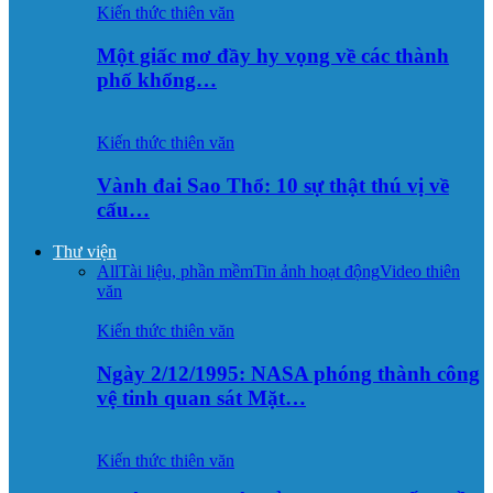
Kiến thức thiên văn
Một giấc mơ đầy hy vọng về các thành
phố khổng…
Kiến thức thiên văn
Vành đai Sao Thổ: 10 sự thật thú vị về
cấu…
Thư viện
All
Tài liệu, phần mềm
Tin ảnh hoạt động
Video thiên
văn
Kiến thức thiên văn
Ngày 2/12/1995: NASA phóng thành công
vệ tinh quan sát Mặt…
Kiến thức thiên văn