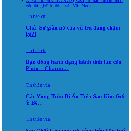
All
Ảnh thiên văn APOD (Nasa)
Tin báo chí
Tin thiên
văn thế giới
Tin thiên văn Việt Nam
Tin báo chí
Chà! Sự giãn nở của vũ trụ đang chậm
lại?!
Tin báo chí
Bạn đồng hành dạng hành tinh lùn của
Pluto – Charon…
Tin thiên văn
Các Vòng Tròn Bí Ẩn Trên Sao Kim Gợi
Ý Bề…
Tin thiên văn
Sao Chổi Lemmon rực sáng trên bầu trời