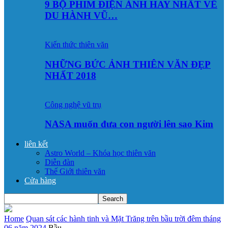
9 BỘ PHIM ĐIỆN ẢNH HAY NHẤT VỀ
DU HÀNH VŨ…
Kiến thức thiên văn
NHỮNG BỨC ẢNH THIÊN VĂN ĐẸP
NHẤT 2018
Công nghệ vũ trụ
NASA muốn đưa con người lên sao Kim
liên kết
Astro World – Khóa học thiên văn
Diễn đàn
Thế Giới thiên văn
Cửa hàng
Home
Quan sát các hành tinh và Mặt Trăng trên bầu trời đêm tháng
06 năm 2024
Bầu