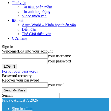
Thư viện
Tài liệu, phần mềm
Tin ảnh hoạt động
Video thiên văn
liên kết
Astro World – Khóa học thiên văn
Diễn đàn
Thế Giới thiên văn
Cửa hàng
Sign in
Welcome!
Log into your account
your username
your password
Forgot your password?
Password recovery
Recover your password
your email
Search
Friday, August 7, 2026
Sign in / Join