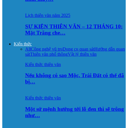
Lịch thiên văn năm 2025
SỰ KIỆN THIÊN VĂN – 12 THÁNG 10:
Mặt Trăng che…
Kiến thức
All
Công nghệ vũ trụ
Dụng cụ quan sát
Hướng dẫn quan
sát
Thiên văn phổ thông
Vật lý thiên văn
Kiến thức thiên văn
Nếu không có sao Mộc, Trái Đất có thể đã
bị…
Kiến thức thiên văn
Một sứ mệnh hướng tới lỗ đen thì sẽ trông
như…