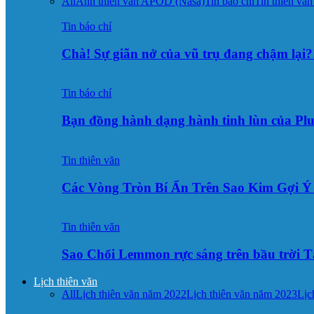
All
Ảnh thiên văn APOD (Nasa)
Tin báo chí
Tin thiên văn
Tin báo chí
Chà! Sự giãn nở của vũ trụ đang chậm lại?
Tin báo chí
Bạn đồng hành dạng hành tinh lùn của Pl
Tin thiên văn
Các Vòng Tròn Bí Ẩn Trên Sao Kim Gợi 
Tin thiên văn
Sao Chổi Lemmon rực sáng trên bầu trời
Lịch thiên văn
All
Lịch thiên văn năm 2022
Lịch thiên văn năm 2023
Lịc