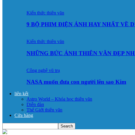
Kiến thức thiên văn
9 BỘ PHIM ĐIỆN ẢNH HAY NHẤT VỀ 
Kiến thức thiên văn
NHỮNG BỨC ẢNH THIÊN VĂN ĐẸP NH
Công nghệ vũ trụ
NASA muốn đưa con người lên sao Kim
liên kết
Astro World – Khóa học thiên văn
Diễn đàn
Thế Giới thiên văn
Cửa hàng