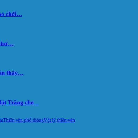
sao chổi…
 như…
hìn thấy…
ặt Trăng che…
át
Thiên văn phổ thông
Vật lý thiên văn