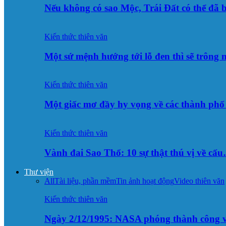
Nếu không có sao Mộc, Trái Đất có thể đã 
Kiến thức thiên văn
Một sứ mệnh hướng tới lỗ đen thì sẽ trông
Kiến thức thiên văn
Một giấc mơ đầy hy vọng về các thành p
Kiến thức thiên văn
Vành đai Sao Thổ: 10 sự thật thú vị về cấ
Thư viện
All
Tài liệu, phần mềm
Tin ảnh hoạt động
Video thiên văn
Kiến thức thiên văn
Ngày 2/12/1995: NASA phóng thành công v