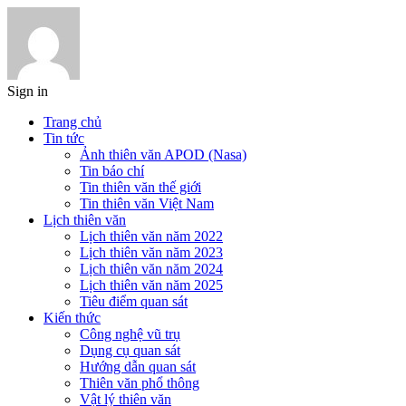
Sign in
Trang chủ
Tin tức
Ảnh thiên văn APOD (Nasa)
Tin báo chí
Tin thiên văn thế giới
Tin thiên văn Việt Nam
Lịch thiên văn
Lịch thiên văn năm 2022
Lịch thiên văn năm 2023
Lịch thiên văn năm 2024
Lịch thiên văn năm 2025
Tiêu điểm quan sát
Kiến thức
Công nghệ vũ trụ
Dụng cụ quan sát
Hướng dẫn quan sát
Thiên văn phổ thông
Vật lý thiên văn