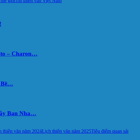
 thế giới
Tin thiên văn Việt Nam
!
uto – Charon…
Ý Bề…
 Tây Ban Nha…
h thiên văn năm 2024
Lịch thiên văn năm 2025
Tiêu điểm quan sát