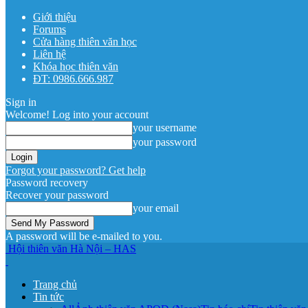
Giới thiệu
Forums
Cửa hàng thiên văn học
Liên hệ
Khóa học thiên văn
ĐT: 0986.666.987
Sign in
Welcome! Log into your account
your username
your password
Forgot your password? Get help
Password recovery
Recover your password
your email
A password will be e-mailed to you.
Hội thiên văn Hà Nội – HAS
Trang chủ
Tin tức