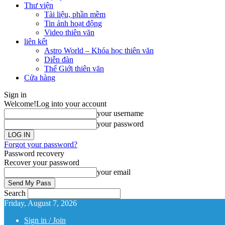
Thư viện
Tài liệu, phần mềm
Tin ảnh hoạt động
Video thiên văn
liên kết
Astro World – Khóa học thiên văn
Diễn đàn
Thế Giới thiên văn
Cửa hàng
Sign in
Welcome!
Log into your account
your username
your password
Forgot your password?
Password recovery
Recover your password
your email
Search
Friday, August 7, 2026
Sign in / Join