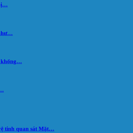
bị…
 như…
hố khổng…
u…
ệ tinh quan sát Mặt…