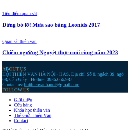
Tiêu điểm quan sát
Đừng bỏ lỡ! Mưa sao băng Leonids 2017
Quan sát thiên văn
Chiêm ngưỡng Nguyệt thực cuối cùng năm 2023
ABOUT US
HỘI THIÊN VĂN HÀ NỘI - HAS. Địa chỉ: Số 8, ngách 39, ngõ
68, Cầu Giầy - Hotline: 0986.666.987
Contact us:
hoithienvanhanoi@gmail.com
FOLLOW US
Giới thiệu
Cửa hàng
Khóa học thiên văn
Thế Giới Thiên Văn
Contact