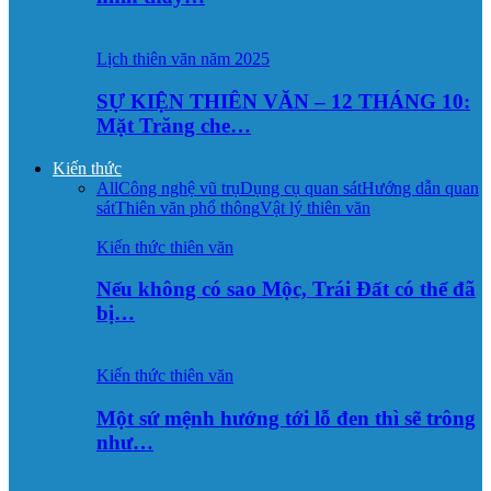
Lịch thiên văn năm 2025
SỰ KIỆN THIÊN VĂN – 12 THÁNG 10:
Mặt Trăng che…
Kiến thức
All
Công nghệ vũ trụ
Dụng cụ quan sát
Hướng dẫn quan
sát
Thiên văn phổ thông
Vật lý thiên văn
Kiến thức thiên văn
Nếu không có sao Mộc, Trái Đất có thể đã
bị…
Kiến thức thiên văn
Một sứ mệnh hướng tới lỗ đen thì sẽ trông
như…