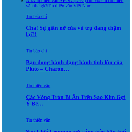
All
Ảnh thiên văn APOD (Nasa)
Tin báo chí
Tin thiên
văn thế giới
Tin thiên văn Việt Nam
Tin báo chí
Chà! Sự giãn nở của vũ trụ đang chậm
lại?!
Tin báo chí
Bạn đồng hành dạng hành tinh lùn của
Pluto – Charon…
Tin thiên văn
Các Vòng Tròn Bí Ẩn Trên Sao Kim Gợi
Ý Bề…
Tin thiên văn
Sao Chổi Lemmon rực sáng trên bầu trời