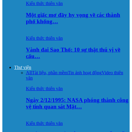
Kiến thức thiên văn
Một giấc mơ đầy hy vọng về các thành
phố khổng…
Kiến thức thiên văn
Vành đai Sao Thổ: 10 sự thật thú vị về
cấu…
Thư viện
All
Tài liệu, phần mềm
Tin ảnh hoạt động
Video thiên
văn
Kiến thức thiên văn
Ngày 2/12/1995: NASA phóng thành công
vệ tinh quan sát Mặt…
Kiến thức thiên văn