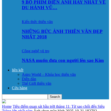
9 BỘ PHIM ĐIỆN ẢNH HAY NHẤT VỀ
DU HÀNH VŨ…
Kiến thức thiên văn
NHỮNG BỨC ẢNH THIÊN VĂN ĐẸP
NHẤT 2018
Công nghệ vũ trụ
NASA muốn đưa con người lên sao Kim
liên kết
Astro World – Khóa học thiên văn
Diễn đàn
Thế Giới thiên văn
Cửa hàng
Home
Tiêu điểm quan sát bầu trời tháng 11: Từ sao chổi đến Siêu
Trăng lớn nhất năm
Ảnh chụp màn hình 2025-10-31 182702