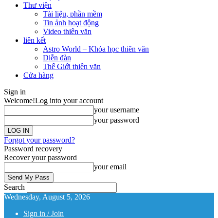
Thư viện
Tài liệu, phần mềm
Tin ảnh hoạt động
Video thiên văn
liên kết
Astro World – Khóa học thiên văn
Diễn đàn
Thế Giới thiên văn
Cửa hàng
Sign in
Welcome!
Log into your account
your username
your password
Forgot your password?
Password recovery
Recover your password
your email
Search
Wednesday, August 5, 2026
Sign in / Join