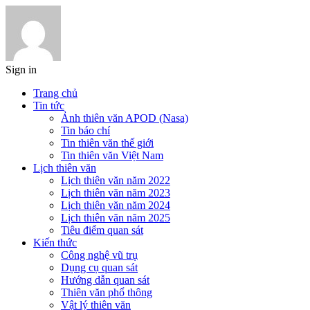
Sign in
Trang chủ
Tin tức
Ảnh thiên văn APOD (Nasa)
Tin báo chí
Tin thiên văn thế giới
Tin thiên văn Việt Nam
Lịch thiên văn
Lịch thiên văn năm 2022
Lịch thiên văn năm 2023
Lịch thiên văn năm 2024
Lịch thiên văn năm 2025
Tiêu điểm quan sát
Kiến thức
Công nghệ vũ trụ
Dụng cụ quan sát
Hướng dẫn quan sát
Thiên văn phổ thông
Vật lý thiên văn