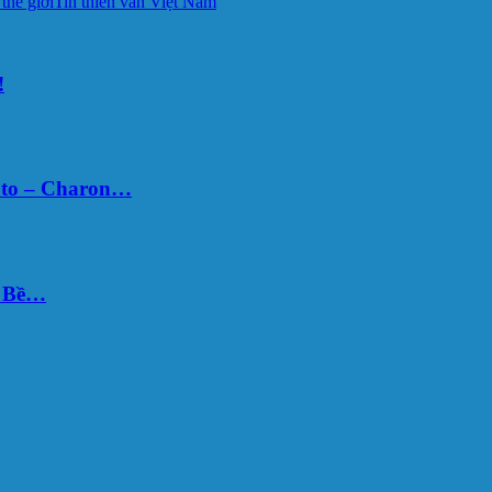
 thế giới
Tin thiên văn Việt Nam
!
uto – Charon…
Ý Bề…