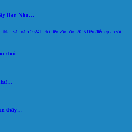
 Tây Ban Nha…
h thiên văn năm 2024
Lịch thiên văn năm 2025
Tiêu điểm quan sát
sao chổi…
 như…
hìn thấy…