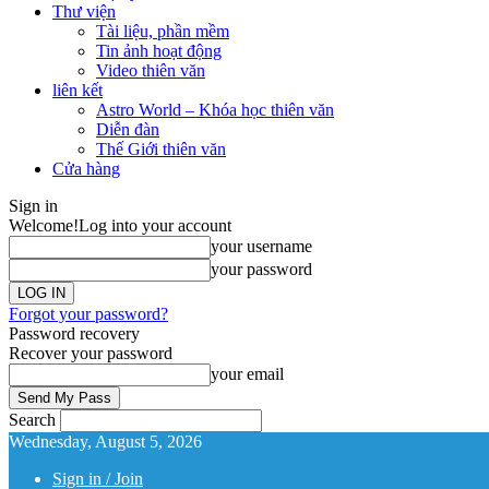
Thư viện
Tài liệu, phần mềm
Tin ảnh hoạt động
Video thiên văn
liên kết
Astro World – Khóa học thiên văn
Diễn đàn
Thế Giới thiên văn
Cửa hàng
Sign in
Welcome!
Log into your account
your username
your password
Forgot your password?
Password recovery
Recover your password
your email
Search
Wednesday, August 5, 2026
Sign in / Join