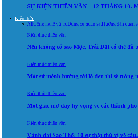
SỰ KIỆN THIÊN VĂN – 12 THÁNG 10: M
Kiến thức
All
Công nghệ vũ trụ
Dụng cụ quan sát
Hướng dẫn quan s
Kiến thức thiên văn
Nếu không có sao Mộc, Trái Đất có thể đã 
Kiến thức thiên văn
Một sứ mệnh hướng tới lỗ đen thì sẽ trông
Kiến thức thiên văn
Một giấc mơ đầy hy vọng về các thành p
Kiến thức thiên văn
Vành đai Sao Thổ: 10 sự thật thú vị về cấ