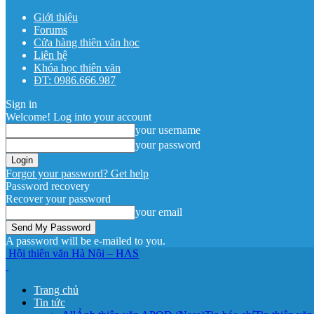
Giới thiệu
Forums
Cửa hàng thiên văn học
Liên hệ
Khóa học thiên văn
ĐT: 0986.666.987
Sign in
Welcome! Log into your account
your username
your password
Forgot your password? Get help
Password recovery
Recover your password
your email
A password will be e-mailed to you.
Hội thiên văn Hà Nội – HAS
Trang chủ
Tin tức