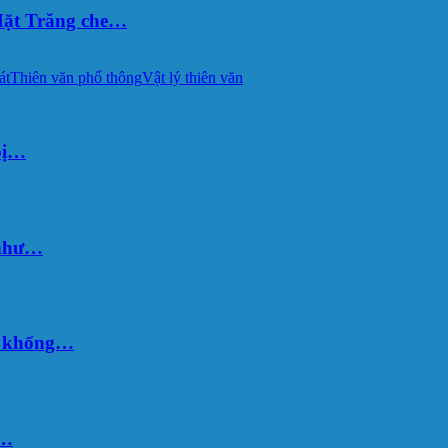
ặt Trăng che…
át
Thiên văn phổ thông
Vật lý thiên văn
bị…
 như…
hố khổng…
u…