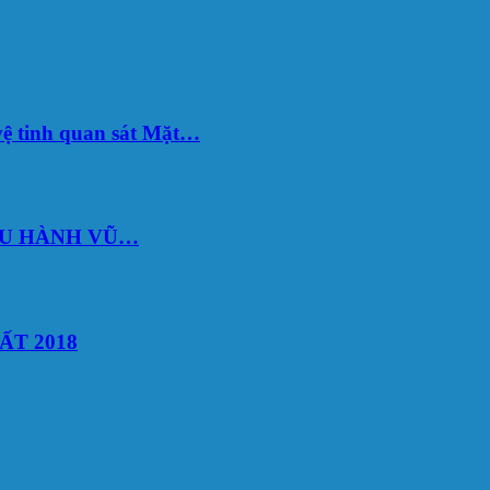
ệ tinh quan sát Mặt…
DU HÀNH VŨ…
ẤT 2018