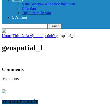
Astro World – Khóa học thiên văn
Diễn đàn
Thế Giới thiên văn
Cửa hàng
Home
Thế nào là vệ tinh địa tĩnh?
geospatial_1
geospatial_1
Comments
comments
XEM NHIỀU NHẤT