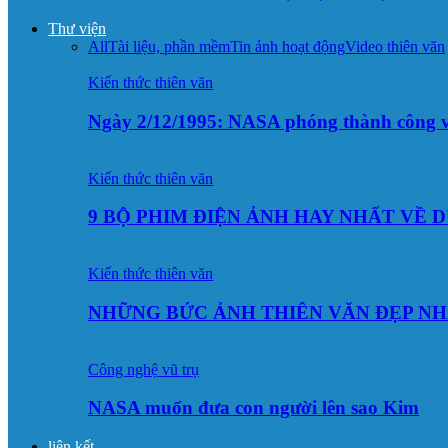
Thư viện
All
Tài liệu, phần mềm
Tin ảnh hoạt động
Video thiên văn
Kiến thức thiên văn
Ngày 2/12/1995: NASA phóng thành công v
Kiến thức thiên văn
9 BỘ PHIM ĐIỆN ẢNH HAY NHẤT VỀ 
Kiến thức thiên văn
NHỮNG BỨC ẢNH THIÊN VĂN ĐẸP NH
Công nghệ vũ trụ
NASA muốn đưa con người lên sao Kim
liên kết