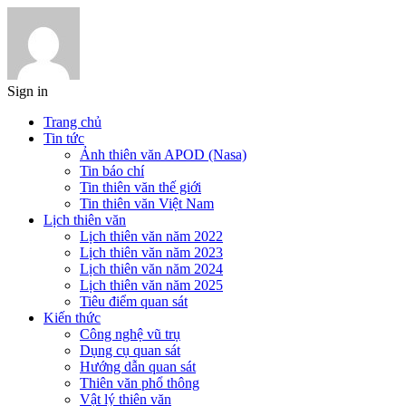
Sign in
Trang chủ
Tin tức
Ảnh thiên văn APOD (Nasa)
Tin báo chí
Tin thiên văn thế giới
Tin thiên văn Việt Nam
Lịch thiên văn
Lịch thiên văn năm 2022
Lịch thiên văn năm 2023
Lịch thiên văn năm 2024
Lịch thiên văn năm 2025
Tiêu điểm quan sát
Kiến thức
Công nghệ vũ trụ
Dụng cụ quan sát
Hướng dẫn quan sát
Thiên văn phổ thông
Vật lý thiên văn