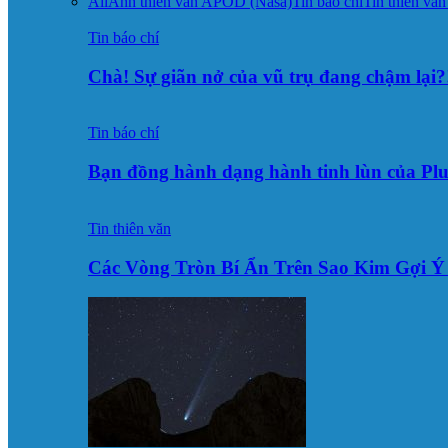
All
Ảnh thiên văn APOD (Nasa)
Tin báo chí
Tin thiên văn
Tin báo chí
Chà! Sự giãn nở của vũ trụ đang chậm lại?
Tin báo chí
Bạn đồng hành dạng hành tinh lùn của Pl
Tin thiên văn
Các Vòng Tròn Bí Ẩn Trên Sao Kim Gợi 