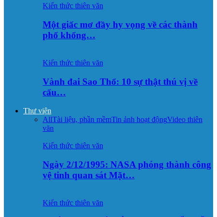
Kiến thức thiên văn
Một giấc mơ đầy hy vọng về các thành
phố khổng…
Kiến thức thiên văn
Vành đai Sao Thổ: 10 sự thật thú vị về
cấu…
Thư viện
All
Tài liệu, phần mềm
Tin ảnh hoạt động
Video thiên
văn
Kiến thức thiên văn
Ngày 2/12/1995: NASA phóng thành công
vệ tinh quan sát Mặt…
Kiến thức thiên văn