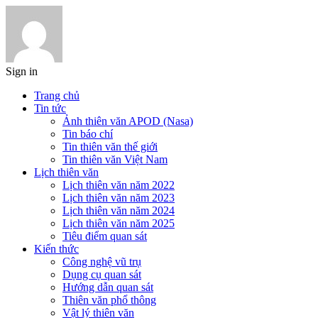
Sign in
Trang chủ
Tin tức
Ảnh thiên văn APOD (Nasa)
Tin báo chí
Tin thiên văn thế giới
Tin thiên văn Việt Nam
Lịch thiên văn
Lịch thiên văn năm 2022
Lịch thiên văn năm 2023
Lịch thiên văn năm 2024
Lịch thiên văn năm 2025
Tiêu điểm quan sát
Kiến thức
Công nghệ vũ trụ
Dụng cụ quan sát
Hướng dẫn quan sát
Thiên văn phổ thông
Vật lý thiên văn