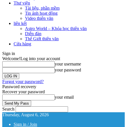
Thư viện
Tài liệu, phần mềm
Tin ảnh hoạt động
Video thiên văn
liên kết
Astro World – Khóa học thiên văn
Diễn đàn
Thế Giới thiên văn
Cửa hàng
Sign in
Welcome!
Log into your account
your username
your password
Forgot your password?
Password recovery
Recover your password
your email
Search
Thursday, August 6, 2026
Sign in / Join