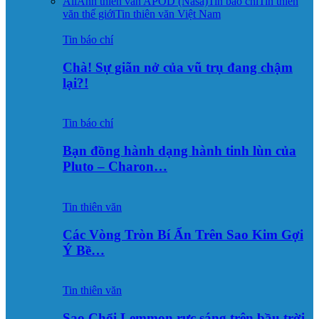
All
Ảnh thiên văn APOD (Nasa)
Tin báo chí
Tin thiên
văn thế giới
Tin thiên văn Việt Nam
Tin báo chí
Chà! Sự giãn nở của vũ trụ đang chậm
lại?!
Tin báo chí
Bạn đồng hành dạng hành tinh lùn của
Pluto – Charon…
Tin thiên văn
Các Vòng Tròn Bí Ẩn Trên Sao Kim Gợi
Ý Bề…
Tin thiên văn
Sao Chổi Lemmon rực sáng trên bầu trời