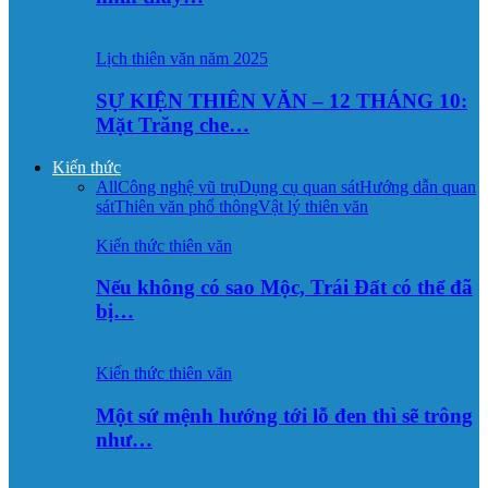
Lịch thiên văn năm 2025
SỰ KIỆN THIÊN VĂN – 12 THÁNG 10:
Mặt Trăng che…
Kiến thức
All
Công nghệ vũ trụ
Dụng cụ quan sát
Hướng dẫn quan
sát
Thiên văn phổ thông
Vật lý thiên văn
Kiến thức thiên văn
Nếu không có sao Mộc, Trái Đất có thể đã
bị…
Kiến thức thiên văn
Một sứ mệnh hướng tới lỗ đen thì sẽ trông
như…