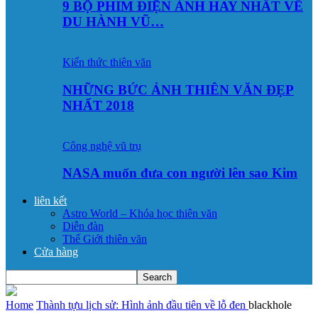
9 BỘ PHIM ĐIỆN ẢNH HAY NHẤT VỀ
DU HÀNH VŨ…
Kiến thức thiên văn
NHỮNG BỨC ẢNH THIÊN VĂN ĐẸP
NHẤT 2018
Công nghệ vũ trụ
NASA muốn đưa con người lên sao Kim
liên kết
Astro World – Khóa học thiên văn
Diễn đàn
Thế Giới thiên văn
Cửa hàng
Home
Thành tựu lịch sử: Hình ảnh đầu tiên về lỗ đen
blackhole