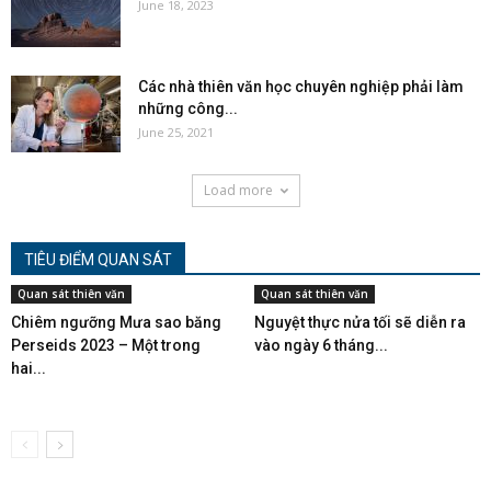
June 18, 2023
Các nhà thiên văn học chuyên nghiệp phải làm
những công...
June 25, 2021
Load more
TIÊU ĐIỂM QUAN SÁT
Quan sát thiên văn
Quan sát thiên văn
Chiêm ngưỡng Mưa sao băng
Nguyệt thực nửa tối sẽ diễn ra
Perseids 2023 – Một trong
vào ngày 6 tháng...
hai...