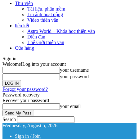
Thư viện
Tài liệu, phần mềm
Tin ảnh hoạt động
Video thiên văn
liên kết
Astro World – Khóa học thiên văn
Diễn đàn
Thế Giới thiên văn
Cửa hàng
Sign in
Welcome!
Log into your account
your username
your password
Forgot your password?
Password recovery
Recover your password
your email
Search
Wednesday, August 5, 2026
Sign in / Join