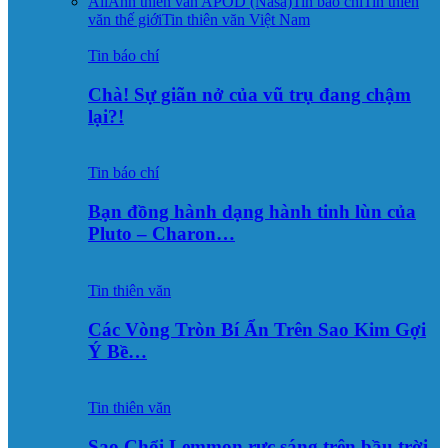
All
Ảnh thiên văn APOD (Nasa)
Tin báo chí
Tin thiên
văn thế giới
Tin thiên văn Việt Nam
Tin báo chí
Chà! Sự giãn nở của vũ trụ đang chậm
lại?!
Tin báo chí
Bạn đồng hành dạng hành tinh lùn của
Pluto – Charon…
Tin thiên văn
Các Vòng Tròn Bí Ẩn Trên Sao Kim Gợi
Ý Bề…
Tin thiên văn
Sao Chổi Lemmon rực sáng trên bầu trời