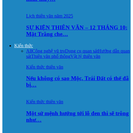
Lịch thiên văn năm 2025
SỰ KIỆN THIÊN VĂN – 12 THÁNG 10:
Mặt Trăng che…
Kiến thức
All
Công nghệ vũ trụ
Dụng cụ quan sát
Hướng dẫn quan
sát
Thiên văn phổ thông
Vật lý thiên văn
Kiến thức thiên văn
Nếu không có sao Mộc, Trái Đất có thể đã
bị…
Kiến thức thiên văn
Một sứ mệnh hướng tới lỗ đen thì sẽ trông
như…