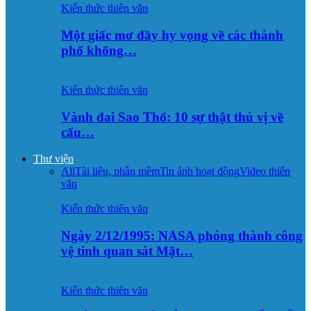
Kiến thức thiên văn
Một giấc mơ đầy hy vọng về các thành
phố khổng…
Kiến thức thiên văn
Vành đai Sao Thổ: 10 sự thật thú vị về
cấu…
Thư viện
All
Tài liệu, phần mềm
Tin ảnh hoạt động
Video thiên
văn
Kiến thức thiên văn
Ngày 2/12/1995: NASA phóng thành công
vệ tinh quan sát Mặt…
Kiến thức thiên văn