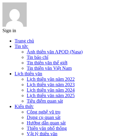
Sign in
Trang chủ
Tin tức
Ảnh thiên văn APOD (Nasa)
Tin báo chí
Tin thiên văn thế giới
Tin thiên văn Việt Nam
Lịch thiên văn
Lịch thiên văn năm 2022
Lịch thiên văn năm 2023
Lịch thiên văn năm 2024
Lịch thiên văn năm 2025
Tiêu điểm quan sát
Kiến thức
Công nghệ vũ trụ
Dụng cụ quan sát
Hướng dẫn quan sát
Thiên văn phổ thông
Vật lý thiên văn