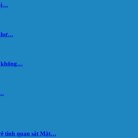
bị…
 như…
hố khổng…
u…
ệ tinh quan sát Mặt…