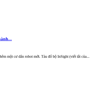
ành...
 cư dân robot mới. Tàu đổ bộ InSight (viết tắt của...