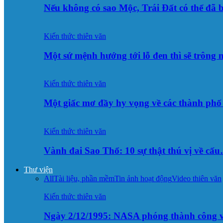
Nếu không có sao Mộc, Trái Đất có thể đã 
Kiến thức thiên văn
Một sứ mệnh hướng tới lỗ đen thì sẽ trông
Kiến thức thiên văn
Một giấc mơ đầy hy vọng về các thành p
Kiến thức thiên văn
Vành đai Sao Thổ: 10 sự thật thú vị về cấ
Thư viện
All
Tài liệu, phần mềm
Tin ảnh hoạt động
Video thiên văn
Kiến thức thiên văn
Ngày 2/12/1995: NASA phóng thành công v