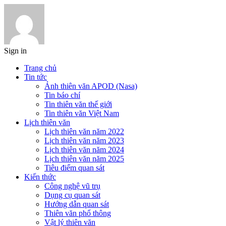
Sign in
Trang chủ
Tin tức
Ảnh thiên văn APOD (Nasa)
Tin báo chí
Tin thiên văn thế giới
Tin thiên văn Việt Nam
Lịch thiên văn
Lịch thiên văn năm 2022
Lịch thiên văn năm 2023
Lịch thiên văn năm 2024
Lịch thiên văn năm 2025
Tiêu điểm quan sát
Kiến thức
Công nghệ vũ trụ
Dụng cụ quan sát
Hướng dẫn quan sát
Thiên văn phổ thông
Vật lý thiên văn