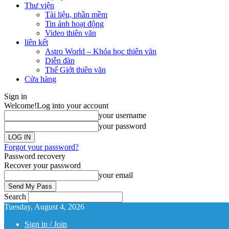
Thư viện
Tài liệu, phần mềm
Tin ảnh hoạt động
Video thiên văn
liên kết
Astro World – Khóa học thiên văn
Diễn đàn
Thế Giới thiên văn
Cửa hàng
Sign in
Welcome!
Log into your account
your username
your password
Forgot your password?
Password recovery
Recover your password
your email
Search
Tuesday, August 4, 2026
Sign in / Join