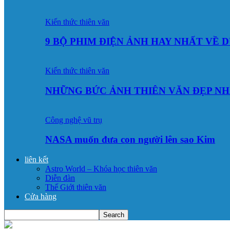
Kiến thức thiên văn
9 BỘ PHIM ĐIỆN ẢNH HAY NHẤT VỀ 
Kiến thức thiên văn
NHỮNG BỨC ẢNH THIÊN VĂN ĐẸP NH
Công nghệ vũ trụ
NASA muốn đưa con người lên sao Kim
liên kết
Astro World – Khóa học thiên văn
Diễn đàn
Thế Giới thiên văn
Cửa hàng