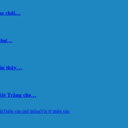
sao chổi…
 như…
hìn thấy…
ặt Trăng che…
át
Thiên văn phổ thông
Vật lý thiên văn