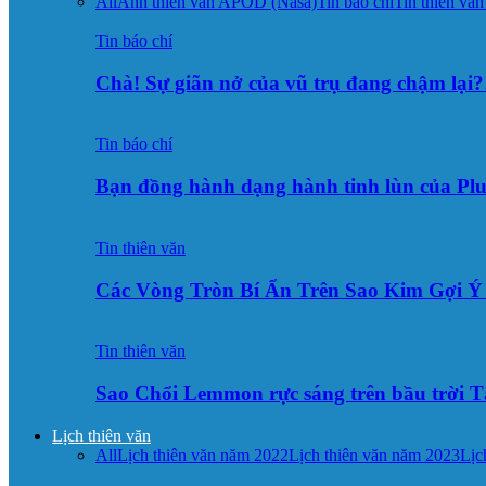
All
Ảnh thiên văn APOD (Nasa)
Tin báo chí
Tin thiên văn
Tin báo chí
Chà! Sự giãn nở của vũ trụ đang chậm lại?
Tin báo chí
Bạn đồng hành dạng hành tinh lùn của Pl
Tin thiên văn
Các Vòng Tròn Bí Ẩn Trên Sao Kim Gợi 
Tin thiên văn
Sao Chổi Lemmon rực sáng trên bầu trời
Lịch thiên văn
All
Lịch thiên văn năm 2022
Lịch thiên văn năm 2023
Lịc