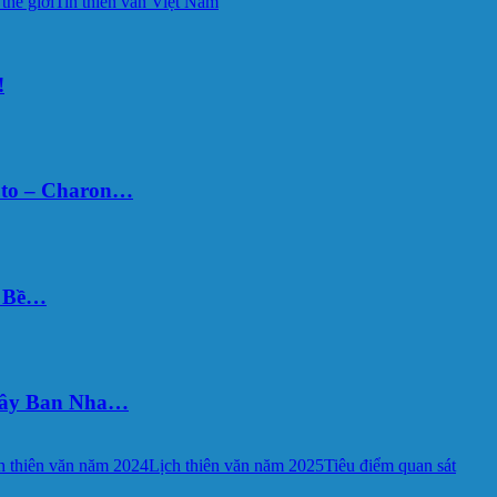
 thế giới
Tin thiên văn Việt Nam
!
uto – Charon…
Ý Bề…
 Tây Ban Nha…
h thiên văn năm 2024
Lịch thiên văn năm 2025
Tiêu điểm quan sát