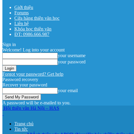
Giới thiệu
Forums
Cửa hàng thiên văn học
Liên hệ
Khóa học thiên văn
ĐT: 0986.666.987
Sign in
Welcome! Log into your account
your username
your password
Forgot your password? Get help
Password recovery
Recover your password
your email
A password will be e-mailed to you.
Hội thiên văn Hà Nội – HAS
Trang chủ
Tin tức