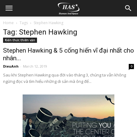
Home
Tags
Stephen Hawking
Tag: Stephen Hawking
Kiến thức thiên văn
Stephen Hawking & 5 cống hiến vĩ đại nhất cho
nhân...
DieuAnh
-
March 12, 2019
0
Sau khi Stephen Hawking qua đời vào tháng 3, chúng ta vẫn không
ngừng đọc và tìm hiểu những di sản mà ông để...