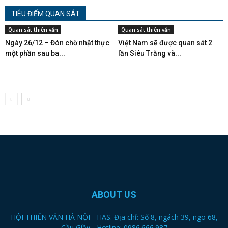
TIÊU ĐIỂM QUAN SÁT
Quan sát thiên văn
Quan sát thiên văn
Ngày 26/12 – Đón chờ nhật thực
Việt Nam sẽ được quan sát 2
một phần sau ba...
lần Siêu Trăng và...
ABOUT US
HỘI THIÊN VĂN HÀ NỘI - HAS. Địa chỉ: Số 8, ngách 39, ngõ 68,
Cầu Giầy - Hotline: 0986.666.987