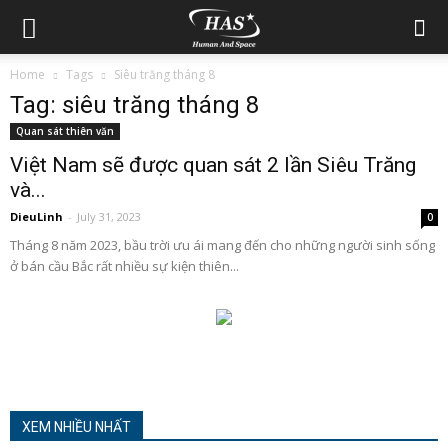
Home
Tags
Siêu trăng tháng 8
Tag: siêu trăng tháng 8
Quan sát thiên văn
Việt Nam sẽ được quan sát 2 lần Siêu Trăng
và...
DieuLinh
-
July 31, 2023
0
Tháng 8 năm 2023, bầu trời ưu ái mang đến cho những người sinh sống
ở bán cầu Bắc rất nhiều sự kiện thiên...
XEM NHIỀU NHẤT