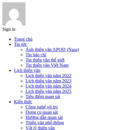
Sign in
Trang chủ
Tin tức
Ảnh thiên văn APOD (Nasa)
Tin báo chí
Tin thiên văn thế giới
Tin thiên văn Việt Nam
Lịch thiên văn
Lịch thiên văn năm 2022
Lịch thiên văn năm 2023
Lịch thiên văn năm 2024
Lịch thiên văn năm 2025
Tiêu điểm quan sát
Kiến thức
Công nghệ vũ trụ
Dụng cụ quan sát
Hướng dẫn quan sát
Thiên văn phổ thông
Vật lý thiên văn