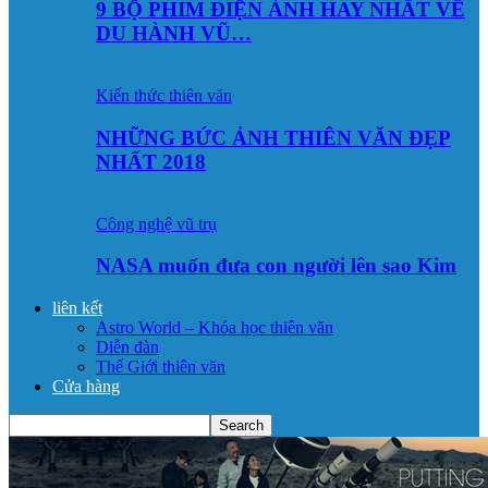
9 BỘ PHIM ĐIỆN ẢNH HAY NHẤT VỀ
DU HÀNH VŨ…
Kiến thức thiên văn
NHỮNG BỨC ẢNH THIÊN VĂN ĐẸP
NHẤT 2018
Công nghệ vũ trụ
NASA muốn đưa con người lên sao Kim
liên kết
Astro World – Khóa học thiên văn
Diễn đàn
Thế Giới thiên văn
Cửa hàng