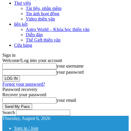
Thư viện
Tài liệu, phần mềm
Tin ảnh hoạt động
Video thiên văn
liên kết
Astro World – Khóa học thiên văn
Diễn đàn
Thế Giới thiên văn
Cửa hàng
Sign in
Welcome!
Log into your account
your username
your password
Forgot your password?
Password recovery
Recover your password
your email
Search
Thursday, August 6, 2026
Sign in / Join