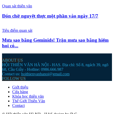
Quan sát thiên văn
Đón chờ nguyệt thực một phần vào ngày 17/7
Tiêu điểm quan sát
Mưa sao băng Geminids! Trận mưa sao băng hiếm
hoi có...
ABOUT US
HỘI THIÊN VĂN HÀ NỘI - HAS. Địa chỉ: Số 8, ngách 39, ngõ
68, Cầu Giầy - Hotline: 0986.666.987
Contact us:
hoithienvanhanoi@gmail.com
FOLLOW US
Giới thiệu
Cửa hàng
Khóa học thiên văn
Thế Giới Thiên Văn
Contact