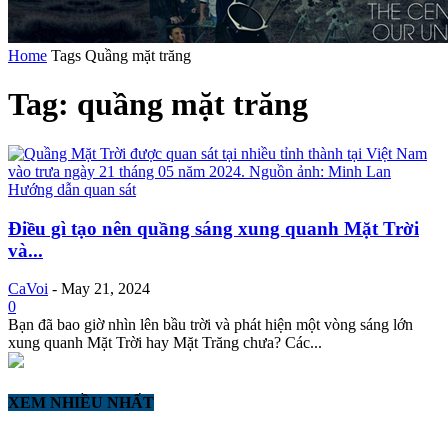
Home
Tags
Quầng mặt trăng
Tag: quầng mặt trăng
Hướng dẫn quan sát
Điều gì tạo nên quầng sáng xung quanh Mặt Trời
và...
CaVoi
-
May 21, 2024
0
Bạn đã bao giờ nhìn lên bầu trời và phát hiện một vòng sáng lớn
xung quanh Mặt Trời hay Mặt Trăng chưa? Các...
XEM NHIỀU NHẤT