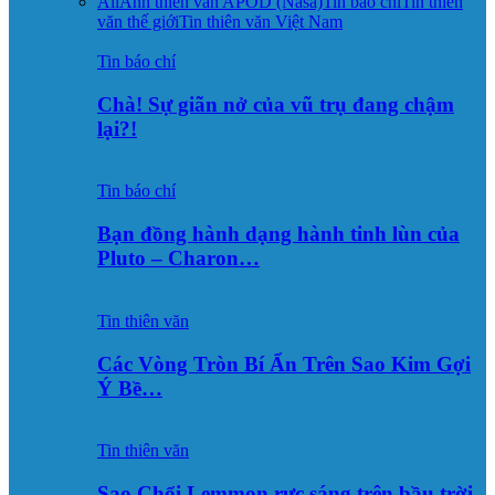
All
Ảnh thiên văn APOD (Nasa)
Tin báo chí
Tin thiên
văn thế giới
Tin thiên văn Việt Nam
Tin báo chí
Chà! Sự giãn nở của vũ trụ đang chậm
lại?!
Tin báo chí
Bạn đồng hành dạng hành tinh lùn của
Pluto – Charon…
Tin thiên văn
Các Vòng Tròn Bí Ẩn Trên Sao Kim Gợi
Ý Bề…
Tin thiên văn
Sao Chổi Lemmon rực sáng trên bầu trời