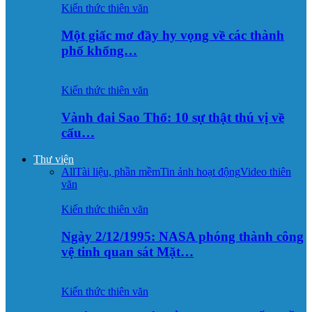
Kiến thức thiên văn
Một giấc mơ đầy hy vọng về các thành
phố khổng…
Kiến thức thiên văn
Vành đai Sao Thổ: 10 sự thật thú vị về
cấu…
Thư viện
All
Tài liệu, phần mềm
Tin ảnh hoạt động
Video thiên
văn
Kiến thức thiên văn
Ngày 2/12/1995: NASA phóng thành công
vệ tinh quan sát Mặt…
Kiến thức thiên văn