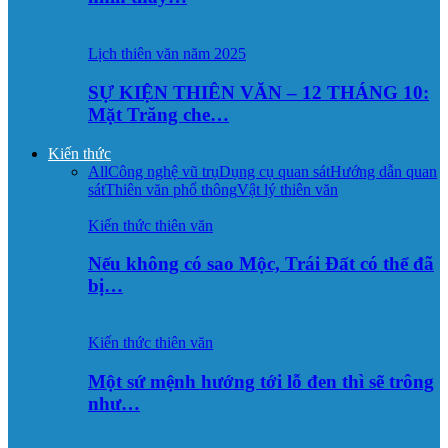
Lịch thiên văn năm 2025
SỰ KIỆN THIÊN VĂN – 12 THÁNG 10:
Mặt Trăng che…
Kiến thức
All
Công nghệ vũ trụ
Dụng cụ quan sát
Hướng dẫn quan
sát
Thiên văn phổ thông
Vật lý thiên văn
Kiến thức thiên văn
Nếu không có sao Mộc, Trái Đất có thể đã
bị…
Kiến thức thiên văn
Một sứ mệnh hướng tới lỗ đen thì sẽ trông
như…