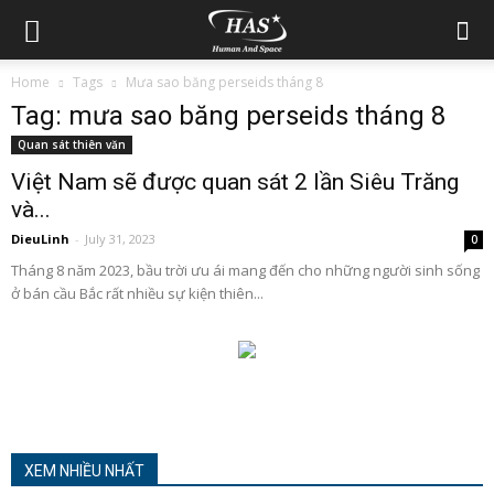
Home
Tags
Mưa sao băng perseids tháng 8
Tag: mưa sao băng perseids tháng 8
Quan sát thiên văn
Việt Nam sẽ được quan sát 2 lần Siêu Trăng
và...
DieuLinh
-
July 31, 2023
0
Tháng 8 năm 2023, bầu trời ưu ái mang đến cho những người sinh sống
ở bán cầu Bắc rất nhiều sự kiện thiên...
XEM NHIỀU NHẤT