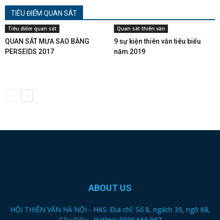
TIÊU ĐIỂM QUAN SÁT
Tiêu điểm quan sát
Quan sát thiên văn
QUAN SÁT MƯA SAO BĂNG
9 sự kiện thiên văn tiêu biểu
PERSEIDS 2017
năm 2019
ABOUT US
HỘI THIÊN VĂN HÀ NỘI - HAS. Địa chỉ: Số 8, ngách 39, ngõ 68,
Cầu Giầy - Hotline: 0986.666.987