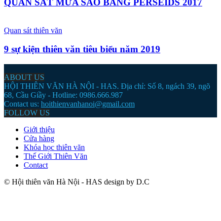
QUAN SÁT MƯA SAO BĂNG PERSEIDS 2017
Quan sát thiên văn
9 sự kiện thiên văn tiêu biểu năm 2019
ABOUT US
HỘI THIÊN VĂN HÀ NỘI - HAS. Địa chỉ: Số 8, ngách 39, ngõ
68, Cầu Giầy - Hotline: 0986.666.987
Contact us:
hoithienvanhanoi@gmail.com
FOLLOW US
Giới thiệu
Cửa hàng
Khóa học thiên văn
Thế Giới Thiên Văn
Contact
© Hội thiên văn Hà Nội - HAS design by D.C