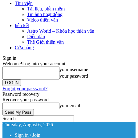
Thư viện
Tài liệu, phần mềm
Tin ảnh hoạt động
Video thiên văn
liên kết
Astro World – Khóa học thiên văn
Diễn đàn
Thế Giới thiên văn
Cửa hàng
Sign in
Welcome!
Log into your account
your username
your password
Forgot your password?
Password recovery
Recover your password
your email
Search
Thursday, August 6, 2026
Sign in / Join