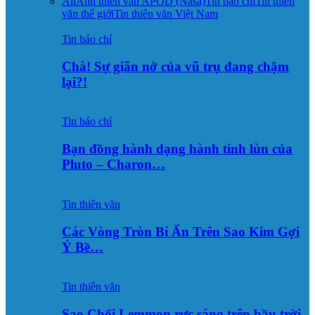
All
Ảnh thiên văn APOD (Nasa)
Tin báo chí
Tin thiên
văn thế giới
Tin thiên văn Việt Nam
Tin báo chí
Chà! Sự giãn nở của vũ trụ đang chậm
lại?!
Tin báo chí
Bạn đồng hành dạng hành tinh lùn của
Pluto – Charon…
Tin thiên văn
Các Vòng Tròn Bí Ẩn Trên Sao Kim Gợi
Ý Bề…
Tin thiên văn
Sao Chổi Lemmon rực sáng trên bầu trời