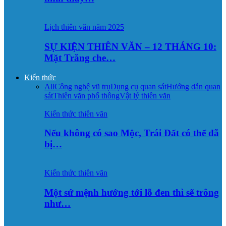
Lịch thiên văn năm 2025
SỰ KIỆN THIÊN VĂN – 12 THÁNG 10:
Mặt Trăng che…
Kiến thức
All
Công nghệ vũ trụ
Dụng cụ quan sát
Hướng dẫn quan
sát
Thiên văn phổ thông
Vật lý thiên văn
Kiến thức thiên văn
Nếu không có sao Mộc, Trái Đất có thể đã
bị…
Kiến thức thiên văn
Một sứ mệnh hướng tới lỗ đen thì sẽ trông
như…