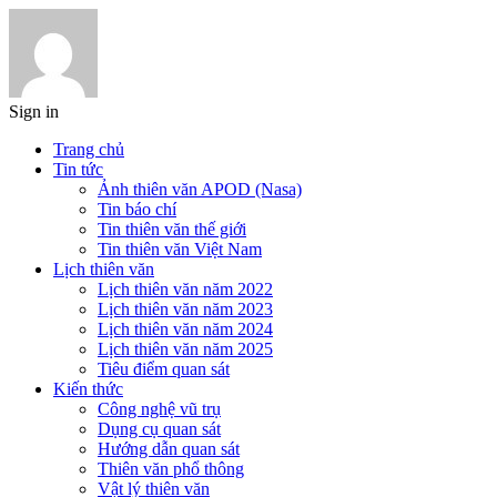
Sign in
Trang chủ
Tin tức
Ảnh thiên văn APOD (Nasa)
Tin báo chí
Tin thiên văn thế giới
Tin thiên văn Việt Nam
Lịch thiên văn
Lịch thiên văn năm 2022
Lịch thiên văn năm 2023
Lịch thiên văn năm 2024
Lịch thiên văn năm 2025
Tiêu điểm quan sát
Kiến thức
Công nghệ vũ trụ
Dụng cụ quan sát
Hướng dẫn quan sát
Thiên văn phổ thông
Vật lý thiên văn