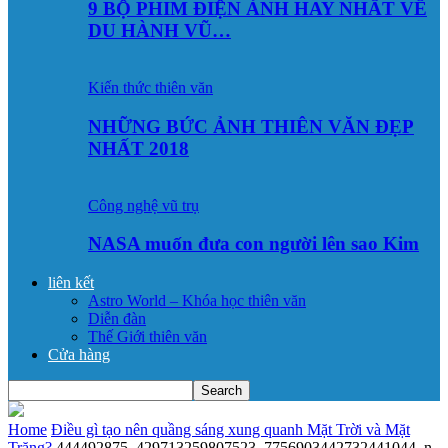
9 BỘ PHIM ĐIỆN ẢNH HAY NHẤT VỀ
DU HÀNH VŨ…
Kiến thức thiên văn
NHỮNG BỨC ẢNH THIÊN VĂN ĐẸP
NHẤT 2018
Công nghệ vũ trụ
NASA muốn đưa con người lên sao Kim
liên kết
Astro World – Khóa học thiên văn
Diễn đàn
Thế Giới thiên văn
Cửa hàng
Home
Điều gì tạo nên quầng sáng xung quanh Mặt Trời và Mặt
Trăng?
444492875_429713259807523_7756903442732441044_n