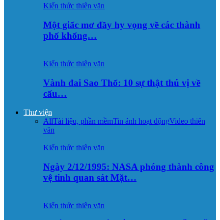
Kiến thức thiên văn
Một giấc mơ đầy hy vọng về các thành
phố khổng…
Kiến thức thiên văn
Vành đai Sao Thổ: 10 sự thật thú vị về
cấu…
Thư viện
All
Tài liệu, phần mềm
Tin ảnh hoạt động
Video thiên
văn
Kiến thức thiên văn
Ngày 2/12/1995: NASA phóng thành công
vệ tinh quan sát Mặt…
Kiến thức thiên văn