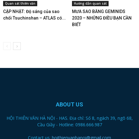
Quan sát thiên văn
Hướng dẫn quan sát
CẬP NHẬT: Độ sáng của sao
MƯA SAO BĂNG GEMINIDS
chổi Tsuchinshan – ATLAS có...
2020 – NHỮNG ĐIỀU BẠN CẦN
BIẾT
ABOUT US
HỘI THIÊN VĂN HÀ NỘI - HAS. Địa chỉ: Số 8, ngách 39, ngõ 68,
Cầu Giầy - Hotline: 0986.666.987
Contact us:
hoithienvanhanoi@gmail.com