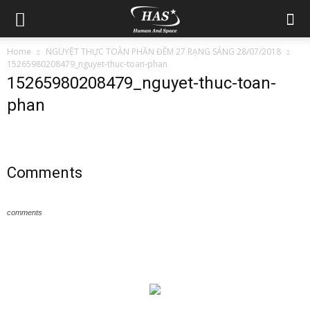
Home
NGUYỆT THỰC TOÀN PHẦN ĐÊM 27 RẠNG SÁNG 28/07/2018
15265980208479_nguyet-thuc-toan-phan
15265980208479_nguyet-thuc-toan-
phan
Comments
comments