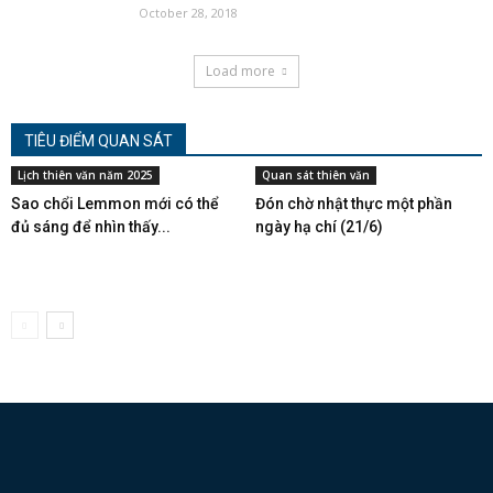
October 28, 2018
Load more
TIÊU ĐIỂM QUAN SÁT
Lịch thiên văn năm 2025
Quan sát thiên văn
Sao chổi Lemmon mới có thể
Đón chờ nhật thực một phần
đủ sáng để nhìn thấy...
ngày hạ chí (21/6)