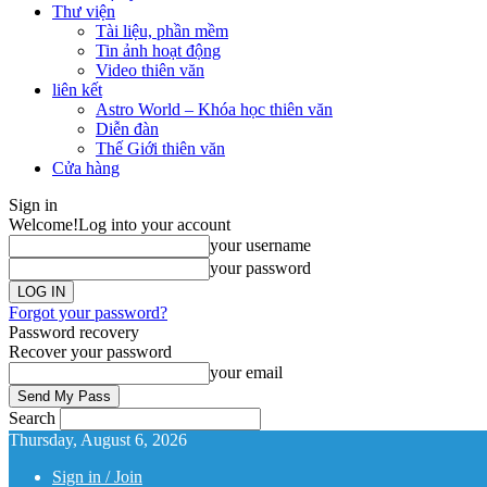
Thư viện
Tài liệu, phần mềm
Tin ảnh hoạt động
Video thiên văn
liên kết
Astro World – Khóa học thiên văn
Diễn đàn
Thế Giới thiên văn
Cửa hàng
Sign in
Welcome!
Log into your account
your username
your password
Forgot your password?
Password recovery
Recover your password
your email
Search
Thursday, August 6, 2026
Sign in / Join