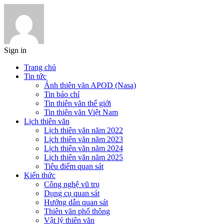
Sign in
Trang chủ
Tin tức
Ảnh thiên văn APOD (Nasa)
Tin báo chí
Tin thiên văn thế giới
Tin thiên văn Việt Nam
Lịch thiên văn
Lịch thiên văn năm 2022
Lịch thiên văn năm 2023
Lịch thiên văn năm 2024
Lịch thiên văn năm 2025
Tiêu điểm quan sát
Kiến thức
Công nghệ vũ trụ
Dụng cụ quan sát
Hướng dẫn quan sát
Thiên văn phổ thông
Vật lý thiên văn