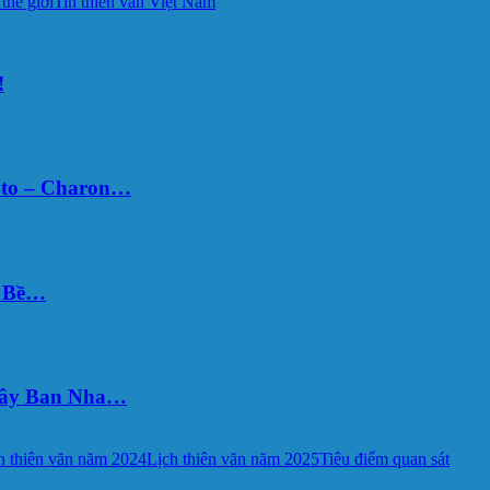
 thế giới
Tin thiên văn Việt Nam
!
uto – Charon…
Ý Bề…
 Tây Ban Nha…
h thiên văn năm 2024
Lịch thiên văn năm 2025
Tiêu điểm quan sát