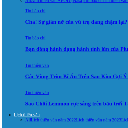
All
Ảnh thiên văn APOD (Nasa)
Tin báo chí
Tin thiên văn
Tin báo chí
Chà! Sự giãn nở của vũ trụ đang chậm lại?
Tin báo chí
Bạn đồng hành dạng hành tinh lùn của Pl
Tin thiên văn
Các Vòng Tròn Bí Ẩn Trên Sao Kim Gợi 
Tin thiên văn
Sao Chổi Lemmon rực sáng trên bầu trời
Lịch thiên văn
All
Lịch thiên văn năm 2022
Lịch thiên văn năm 2023
Lịc