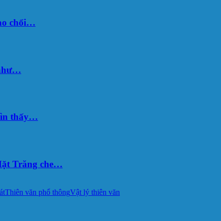
sao chổi…
 như…
hìn thấy…
ặt Trăng che…
át
Thiên văn phổ thông
Vật lý thiên văn