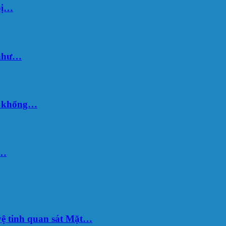
bị…
 như…
hố khổng…
u…
ệ tinh quan sát Mặt…