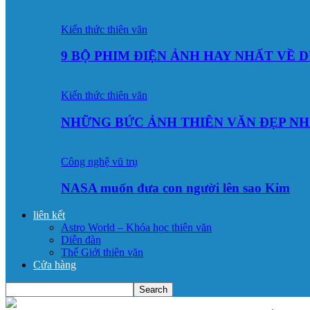
Kiến thức thiên văn
9 BỘ PHIM ĐIỆN ẢNH HAY NHẤT VỀ 
Kiến thức thiên văn
NHỮNG BỨC ẢNH THIÊN VĂN ĐẸP NH
Công nghệ vũ trụ
NASA muốn đưa con người lên sao Kim
liên kết
Astro World – Khóa học thiên văn
Diễn đàn
Thế Giới thiên văn
Cửa hàng