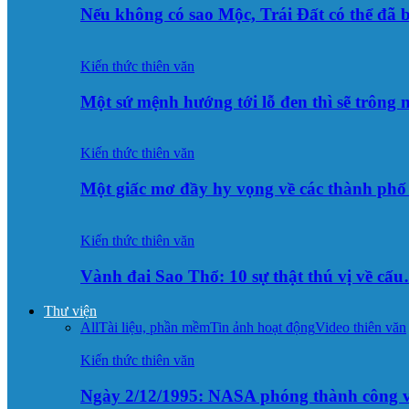
Nếu không có sao Mộc, Trái Đất có thể đã 
Kiến thức thiên văn
Một sứ mệnh hướng tới lỗ đen thì sẽ trông
Kiến thức thiên văn
Một giấc mơ đầy hy vọng về các thành p
Kiến thức thiên văn
Vành đai Sao Thổ: 10 sự thật thú vị về cấ
Thư viện
All
Tài liệu, phần mềm
Tin ảnh hoạt động
Video thiên văn
Kiến thức thiên văn
Ngày 2/12/1995: NASA phóng thành công v