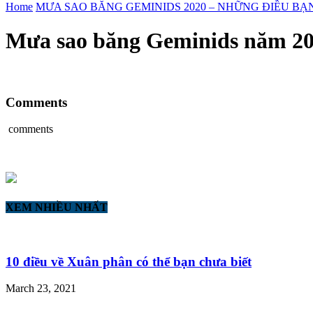
Home
MƯA SAO BĂNG GEMINIDS 2020 – NHỮNG ĐIỀU BẠ
Mưa sao băng Geminids năm 20
Comments
comments
XEM NHIỀU NHẤT
10 điều về Xuân phân có thể bạn chưa biết
March 23, 2021