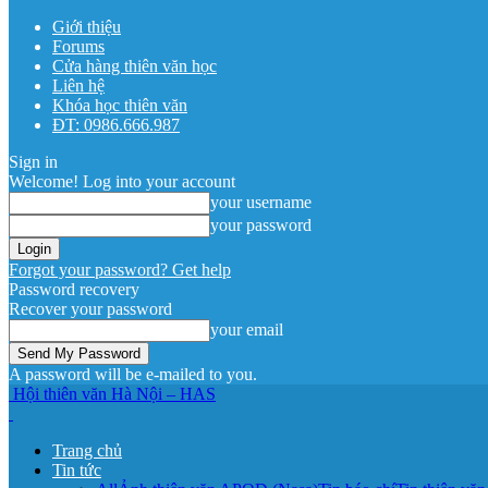
Giới thiệu
Forums
Cửa hàng thiên văn học
Liên hệ
Khóa học thiên văn
ĐT: 0986.666.987
Sign in
Welcome! Log into your account
your username
your password
Forgot your password? Get help
Password recovery
Recover your password
your email
A password will be e-mailed to you.
Hội thiên văn Hà Nội – HAS
Trang chủ
Tin tức