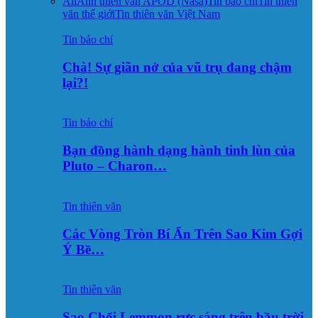
All
Ảnh thiên văn APOD (Nasa)
Tin báo chí
Tin thiên
văn thế giới
Tin thiên văn Việt Nam
Tin báo chí
Chà! Sự giãn nở của vũ trụ đang chậm
lại?!
Tin báo chí
Bạn đồng hành dạng hành tinh lùn của
Pluto – Charon…
Tin thiên văn
Các Vòng Tròn Bí Ẩn Trên Sao Kim Gợi
Ý Bề…
Tin thiên văn
Sao Chổi Lemmon rực sáng trên bầu trời