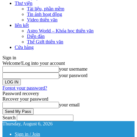
Thư viện
Tài liệu, phần mềm
Tin ảnh hoạt động
Video thiên văn
liên kết
Astro World – Khóa học thiên văn
Diễn đàn
Thế Giới thiên văn
Cửa hàng
Sign in
Welcome!
Log into your account
your username
your password
Forgot your password?
Password recovery
Recover your password
your email
Search
Thursday, August 6, 2026
Sign in / Join