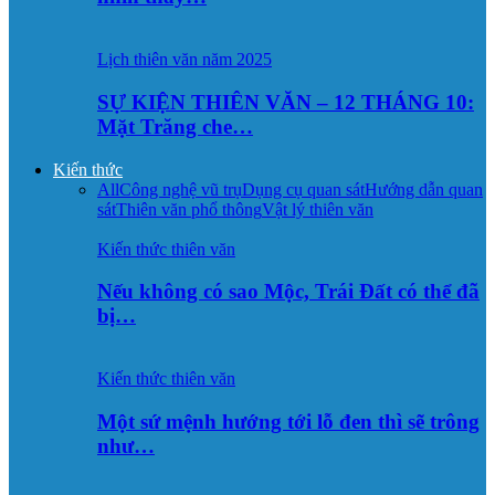
Lịch thiên văn năm 2025
SỰ KIỆN THIÊN VĂN – 12 THÁNG 10:
Mặt Trăng che…
Kiến thức
All
Công nghệ vũ trụ
Dụng cụ quan sát
Hướng dẫn quan
sát
Thiên văn phổ thông
Vật lý thiên văn
Kiến thức thiên văn
Nếu không có sao Mộc, Trái Đất có thể đã
bị…
Kiến thức thiên văn
Một sứ mệnh hướng tới lỗ đen thì sẽ trông
như…