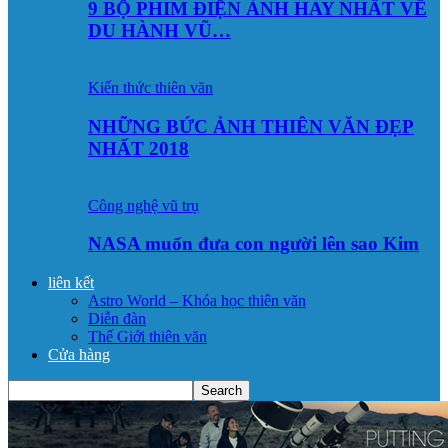
9 BỘ PHIM ĐIỆN ẢNH HAY NHẤT VỀ
DU HÀNH VŨ…
Kiến thức thiên văn
NHỮNG BỨC ẢNH THIÊN VĂN ĐẸP
NHẤT 2018
Công nghệ vũ trụ
NASA muốn đưa con người lên sao Kim
liên kết
Astro World – Khóa học thiên văn
Diễn đàn
Thế Giới thiên văn
Cửa hàng