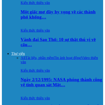
Kiến thức thiên văn
Một giấc mơ đầy hy vọng về các thành
phố khổng…
Kiến thức thiên văn
Vành đai Sao Thổ: 10 sự thật thú vị về
cấu…
Thư viện
All
Tài liệu, phần mềm
Tin ảnh hoạt động
Video thiên
văn
Kiến thức thiên văn
Ngày 2/12/1995: NASA phóng thành công
vệ tinh quan sát Mặt…
Kiến thức thiên văn