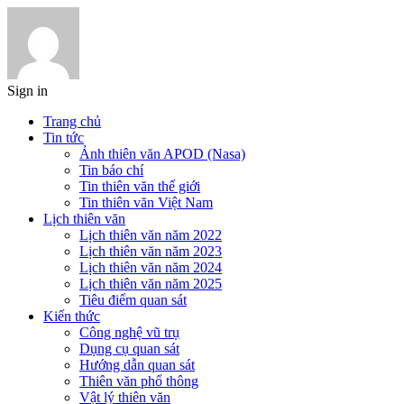
Sign in
Trang chủ
Tin tức
Ảnh thiên văn APOD (Nasa)
Tin báo chí
Tin thiên văn thế giới
Tin thiên văn Việt Nam
Lịch thiên văn
Lịch thiên văn năm 2022
Lịch thiên văn năm 2023
Lịch thiên văn năm 2024
Lịch thiên văn năm 2025
Tiêu điểm quan sát
Kiến thức
Công nghệ vũ trụ
Dụng cụ quan sát
Hướng dẫn quan sát
Thiên văn phổ thông
Vật lý thiên văn