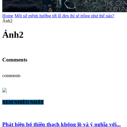
Home
Một sứ mệnh hướng tới lỗ đen thì sẽ trông như thế nào?
Ảnh2
Ảnh2
Comments
comments
XEM NHIỀU NHẤT
Phát hiện hố thiên thạch khổng lồ và ý nghĩa với...