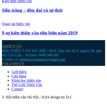
Kiến thức thiên văn
Siêu trăng – đồn đại và sự thật
Quan sát thiên văn
9 sự kiện thiên văn tiêu biểu năm 2019
ABOUT US
HỘI THIÊN VĂN HÀ NỘI - HAS. Địa chỉ: Số 8, ngách 39, ngõ
68, Cầu Giầy - Hotline: 0986.666.987
Contact us:
hoithienvanhanoi@gmail.com
FOLLOW US
Giới thiệu
Cửa hàng
Khóa học thiên văn
Thế Giới Thiên Văn
Contact
© Hội thiên văn Hà Nội - HAS design by D.C