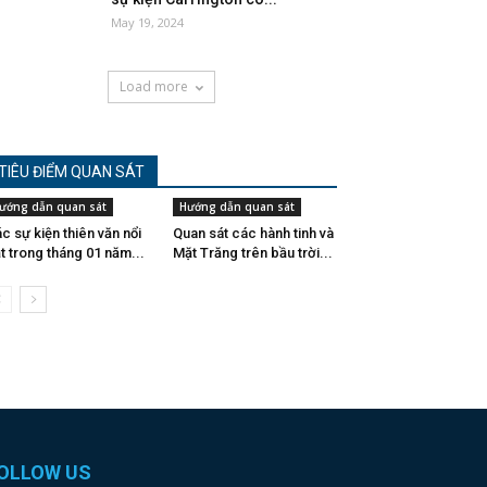
May 19, 2024
Load more
TIÊU ĐIỂM QUAN SÁT
ướng dẫn quan sát
Hướng dẫn quan sát
c sự kiện thiên văn nổi
Quan sát các hành tinh và
t trong tháng 01 năm...
Mặt Trăng trên bầu trời...
OLLOW US