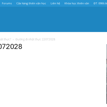
Forums
Cửa hàng thiên văn học
Liên hệ
Khóa học thiên văn
ĐT: 0986.6
ật thực?
Đường đi nhật thực 22072028
2072028