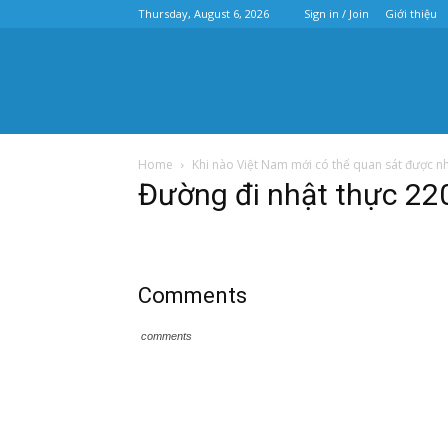
Thursday, August 6, 2026
Sign in / Join
Giới thiệu
Home
Khi nào Việt Nam mới có thể quan sát được nh
Đường đi nhật thực 2
Comments
comments