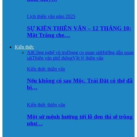
Lịch thiên văn năm 2025
SỰ KIỆN THIÊN VĂN – 12 THÁNG 10:
Mặt Trăng che…
Kiến thức
All
Công nghệ vũ trụ
Dụng cụ quan sát
Hướng dẫn quan
sát
Thiên văn phổ thông
Vật lý thiên văn
Kiến thức thiên văn
Nếu không có sao Mộc, Trái Đất có thể đã
bị…
Kiến thức thiên văn
Một sứ mệnh hướng tới lỗ đen thì sẽ trông
như…