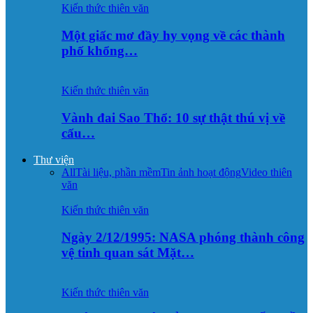
Kiến thức thiên văn
Một giấc mơ đầy hy vọng về các thành
phố khổng…
Kiến thức thiên văn
Vành đai Sao Thổ: 10 sự thật thú vị về
cấu…
Thư viện
All
Tài liệu, phần mềm
Tin ảnh hoạt động
Video thiên
văn
Kiến thức thiên văn
Ngày 2/12/1995: NASA phóng thành công
vệ tinh quan sát Mặt…
Kiến thức thiên văn