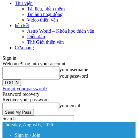
Thư viện
Tài liệu, phần mềm
Tin ảnh hoạt động
Video thiên văn
liên kết
Astro World – Khóa học thiên văn
Diễn đàn
Thế Giới thiên văn
Cửa hàng
Sign in
Welcome!
Log into your account
your username
your password
Forgot your password?
Password recovery
Recover your password
your email
Search
Thursday, August 6, 2026
Sign in / Join