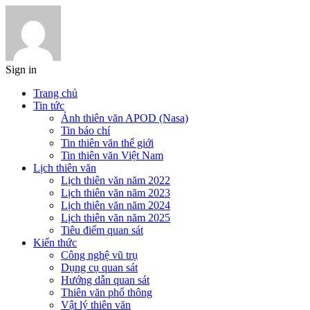
Sign in
Trang chủ
Tin tức
Ảnh thiên văn APOD (Nasa)
Tin báo chí
Tin thiên văn thế giới
Tin thiên văn Việt Nam
Lịch thiên văn
Lịch thiên văn năm 2022
Lịch thiên văn năm 2023
Lịch thiên văn năm 2024
Lịch thiên văn năm 2025
Tiêu điểm quan sát
Kiến thức
Công nghệ vũ trụ
Dụng cụ quan sát
Hướng dẫn quan sát
Thiên văn phổ thông
Vật lý thiên văn