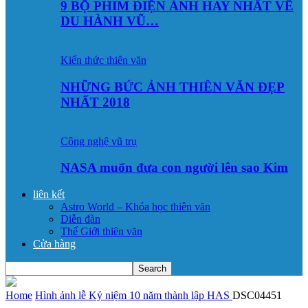
9 BỘ PHIM ĐIỆN ẢNH HAY NHẤT VỀ
DU HÀNH VŨ…
Kiến thức thiên văn
NHỮNG BỨC ẢNH THIÊN VĂN ĐẸP
NHẤT 2018
Công nghệ vũ trụ
NASA muốn đưa con người lên sao Kim
liên kết
Astro World – Khóa học thiên văn
Diễn đàn
Thế Giới thiên văn
Cửa hàng
Home
Hình ảnh lễ Kỷ niệm 10 năm thành lập HAS
DSC04451