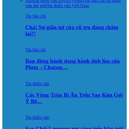
All
Ảnh thiên văn APOD (Nasa)
Tin báo chí
Tin thiên
văn thế giới
Tin thiên văn Việt Nam
Tin báo chí
Chà! Sự giãn nở của vũ trụ đang chậm
lại?!
Tin báo chí
Bạn đồng hành dạng hành tinh lùn của
Pluto – Charon…
Tin thiên văn
Các Vòng Tròn Bí Ẩn Trên Sao Kim Gợi
Ý Bề…
Tin thiên văn
Sao Chổi Lemmon rực sáng trên bầu trời