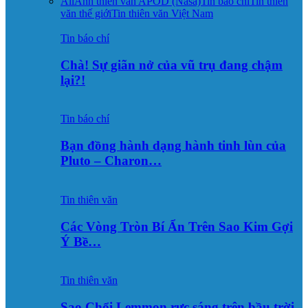
All
Ảnh thiên văn APOD (Nasa)
Tin báo chí
Tin thiên
văn thế giới
Tin thiên văn Việt Nam
Tin báo chí
Chà! Sự giãn nở của vũ trụ đang chậm
lại?!
Tin báo chí
Bạn đồng hành dạng hành tinh lùn của
Pluto – Charon…
Tin thiên văn
Các Vòng Tròn Bí Ẩn Trên Sao Kim Gợi
Ý Bề…
Tin thiên văn
Sao Chổi Lemmon rực sáng trên bầu trời