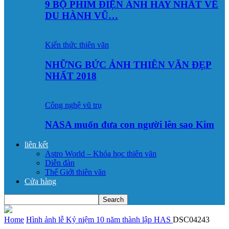
9 BỘ PHIM ĐIỆN ẢNH HAY NHẤT VỀ
DU HÀNH VŨ…
Kiến thức thiên văn
NHỮNG BỨC ẢNH THIÊN VĂN ĐẸP
NHẤT 2018
Công nghệ vũ trụ
NASA muốn đưa con người lên sao Kim
liên kết
Astro World – Khóa học thiên văn
Diễn đàn
Thế Giới thiên văn
Cửa hàng
Home
Hình ảnh lễ Kỷ niệm 10 năm thành lập HAS
DSC04243