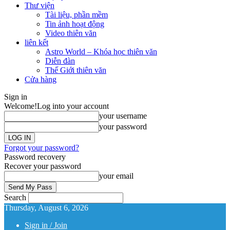
Thư viện
Tài liệu, phần mềm
Tin ảnh hoạt động
Video thiên văn
liên kết
Astro World – Khóa học thiên văn
Diễn đàn
Thế Giới thiên văn
Cửa hàng
Sign in
Welcome!
Log into your account
your username
your password
Forgot your password?
Password recovery
Recover your password
your email
Search
Thursday, August 6, 2026
Sign in / Join