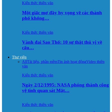
Kiến thức thiên văn
Một giấc mơ đầy hy vọng về các thành
phố khổng…
Kiến thức thiên văn
Vành đai Sao Thổ: 10 sự thật thú vị về
cấu…
Thư viện
All
Tài liệu, phần mềm
Tin ảnh hoạt động
Video thiên
văn
Kiến thức thiên văn
Ngày 2/12/1995: NASA phóng thành công
vệ tinh quan sát Mặt…
Kiến thức thiên văn