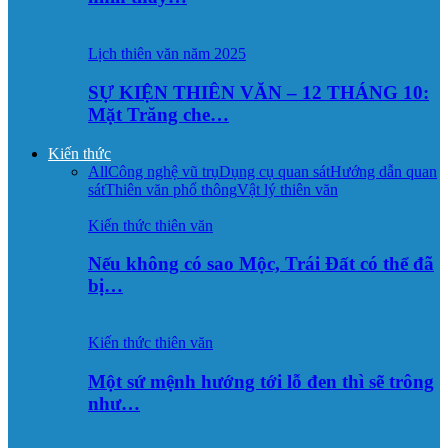
Lịch thiên văn năm 2025
SỰ KIỆN THIÊN VĂN – 12 THÁNG 10:
Mặt Trăng che…
Kiến thức
All
Công nghệ vũ trụ
Dụng cụ quan sát
Hướng dẫn quan
sát
Thiên văn phổ thông
Vật lý thiên văn
Kiến thức thiên văn
Nếu không có sao Mộc, Trái Đất có thể đã
bị…
Kiến thức thiên văn
Một sứ mệnh hướng tới lỗ đen thì sẽ trông
như…