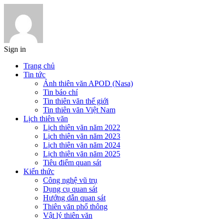
Sign in
Trang chủ
Tin tức
Ảnh thiên văn APOD (Nasa)
Tin báo chí
Tin thiên văn thế giới
Tin thiên văn Việt Nam
Lịch thiên văn
Lịch thiên văn năm 2022
Lịch thiên văn năm 2023
Lịch thiên văn năm 2024
Lịch thiên văn năm 2025
Tiêu điểm quan sát
Kiến thức
Công nghệ vũ trụ
Dụng cụ quan sát
Hướng dẫn quan sát
Thiên văn phổ thông
Vật lý thiên văn