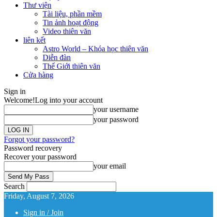
Thư viện
Tài liệu, phần mềm
Tin ảnh hoạt động
Video thiên văn
liên kết
Astro World – Khóa học thiên văn
Diễn đàn
Thế Giới thiên văn
Cửa hàng
Sign in
Welcome!
Log into your account
your username
your password
Forgot your password?
Password recovery
Recover your password
your email
Search
Friday, August 7, 2026
Sign in / Join