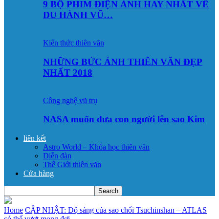
9 BỘ PHIM ĐIỆN ẢNH HAY NHẤT VỀ
DU HÀNH VŨ…
Kiến thức thiên văn
NHỮNG BỨC ẢNH THIÊN VĂN ĐẸP
NHẤT 2018
Công nghệ vũ trụ
NASA muốn đưa con người lên sao Kim
liên kết
Astro World – Khóa học thiên văn
Diễn đàn
Thế Giới thiên văn
Cửa hàng
Home
CẬP NHẬT: Độ sáng của sao chổi Tsuchinshan – ATLAS
có thể vượt mong đợi