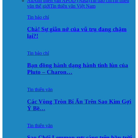
All
Ảnh thiên văn APOD (Nasa)
Tin báo chí
Tin thiên
văn thế giới
Tin thiên văn Việt Nam
Tin báo chí
Chà! Sự giãn nở của vũ trụ đang chậm
lại?!
Tin báo chí
Bạn đồng hành dạng hành tinh lùn của
Pluto – Charon…
Tin thiên văn
Các Vòng Tròn Bí Ẩn Trên Sao Kim Gợi
Ý Bề…
Tin thiên văn
Sao Chổi Lemmon rực sáng trên bầu trời