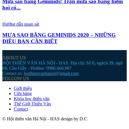
Mưa sao băng Geminids! Trận mưa sao băng hiếm
hoi có...
Hướng dẫn quan sát
MƯA SAO BĂNG GEMINIDS 2020 – NHỮNG
ĐIỀU BẠN CẦN BIẾT
ABOUT US
HỘI THIÊN VĂN HÀ NỘI - HAS. Địa chỉ: Số 8, ngách 39, ngõ
68, Cầu Giầy - Hotline: 0986.666.987
Contact us:
hoithienvanhanoi@gmail.com
FOLLOW US
Giới thiệu
Cửa hàng
Khóa học thiên văn
Thế Giới Thiên Văn
Contact
© Hội thiên văn Hà Nội - HAS design by D.C