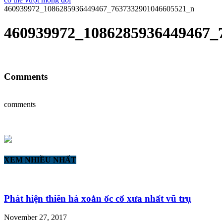
460939972_1086285936449467_7637332901046605521_n
460939972_1086285936449467_
Comments
comments
XEM NHIỀU NHẤT
Phát hiện thiên hà xoắn ốc cổ xưa nhất vũ trụ
November 27, 2017