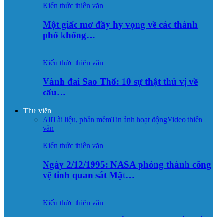
Kiến thức thiên văn
Một giấc mơ đầy hy vọng về các thành
phố khổng…
Kiến thức thiên văn
Vành đai Sao Thổ: 10 sự thật thú vị về
cấu…
Thư viện
All
Tài liệu, phần mềm
Tin ảnh hoạt động
Video thiên
văn
Kiến thức thiên văn
Ngày 2/12/1995: NASA phóng thành công
vệ tinh quan sát Mặt…
Kiến thức thiên văn