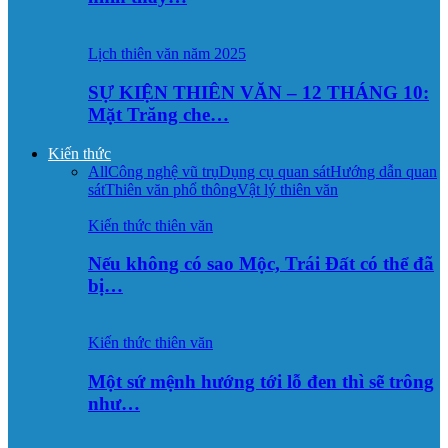
Lịch thiên văn năm 2025
SỰ KIỆN THIÊN VĂN – 12 THÁNG 10:
Mặt Trăng che…
Kiến thức
All
Công nghệ vũ trụ
Dụng cụ quan sát
Hướng dẫn quan
sát
Thiên văn phổ thông
Vật lý thiên văn
Kiến thức thiên văn
Nếu không có sao Mộc, Trái Đất có thể đã
bị…
Kiến thức thiên văn
Một sứ mệnh hướng tới lỗ đen thì sẽ trông
như…