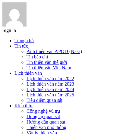
Sign in
Trang chủ
Tin tức
Ảnh thiên văn APOD (Nasa)
Tin báo chí
Tin thiên văn thế giới
Tin thiên văn Việt Nam
Lịch thiên văn
Lịch thiên văn năm 2022
Lịch thiên văn năm 2023
Lịch thiên văn năm 2024
Lịch thiên văn năm 2025
Tiêu điểm quan sát
Kiến thức
Công nghệ vũ trụ
Dụng cụ quan sát
Hướng dẫn quan sát
Thiên văn phổ thông
Vật lý thiên văn