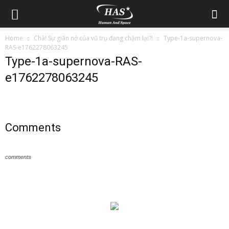
Home
Chà! Sự giãn nở của vũ trụ đang chậm lại?!
Type-1a-supernova-
RAS-e1762278063245
Type-1a-supernova-RAS-
e1762278063245
Comments
comments