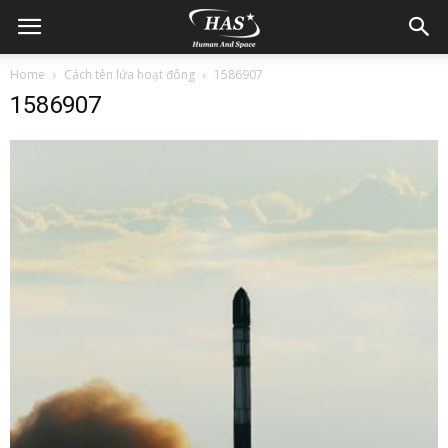
Home
Cách tên lửa hoạt đông
1586907
1586907