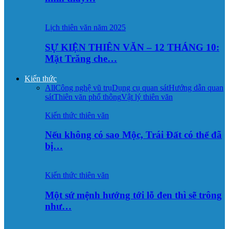
Lịch thiên văn năm 2025
SỰ KIỆN THIÊN VĂN – 12 THÁNG 10:
Mặt Trăng che…
Kiến thức
All
Công nghệ vũ trụ
Dụng cụ quan sát
Hướng dẫn quan
sát
Thiên văn phổ thông
Vật lý thiên văn
Kiến thức thiên văn
Nếu không có sao Mộc, Trái Đất có thể đã
bị…
Kiến thức thiên văn
Một sứ mệnh hướng tới lỗ đen thì sẽ trông
như…