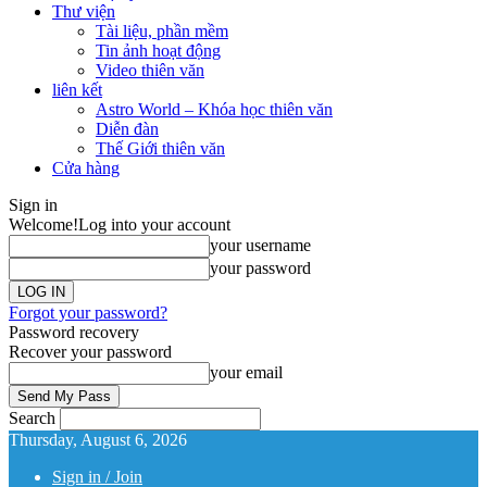
Thư viện
Tài liệu, phần mềm
Tin ảnh hoạt động
Video thiên văn
liên kết
Astro World – Khóa học thiên văn
Diễn đàn
Thế Giới thiên văn
Cửa hàng
Sign in
Welcome!
Log into your account
your username
your password
Forgot your password?
Password recovery
Recover your password
your email
Search
Thursday, August 6, 2026
Sign in / Join