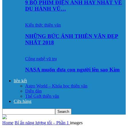
9 BỘ PHIM ĐIỆN ẢNH HAY NHẤT VỀ
DU HÀNH VŨ…
Kiến thức thiên văn
NHỮNG BỨC ẢNH THIÊN VĂN ĐẸP
NHẤT 2018
Công nghệ vũ trụ
NASA muốn đưa con người lên sao Kim
liên kết
Astro World – Khóa học thiên văn
Diễn đàn
Thế Giới thiên văn
Cửa hàng
Home
Bí ẩn năng lượng tối – Phần 1
images