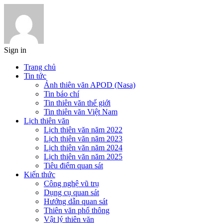
Sign in
Trang chủ
Tin tức
Ảnh thiên văn APOD (Nasa)
Tin báo chí
Tin thiên văn thế giới
Tin thiên văn Việt Nam
Lịch thiên văn
Lịch thiên văn năm 2022
Lịch thiên văn năm 2023
Lịch thiên văn năm 2024
Lịch thiên văn năm 2025
Tiêu điểm quan sát
Kiến thức
Công nghệ vũ trụ
Dụng cụ quan sát
Hướng dẫn quan sát
Thiên văn phổ thông
Vật lý thiên văn