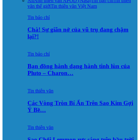
All
Ảnh thiên văn APOD (Nasa)
Tin báo chí
Tin thiên
văn thế giới
Tin thiên văn Việt Nam
Tin báo chí
Chà! Sự giãn nở của vũ trụ đang chậm
lại?!
Tin báo chí
Bạn đồng hành dạng hành tinh lùn của
Pluto – Charon…
Tin thiên văn
Các Vòng Tròn Bí Ẩn Trên Sao Kim Gợi
Ý Bề…
Tin thiên văn
Sao Chổi Lemmon rực sáng trên bầu trời