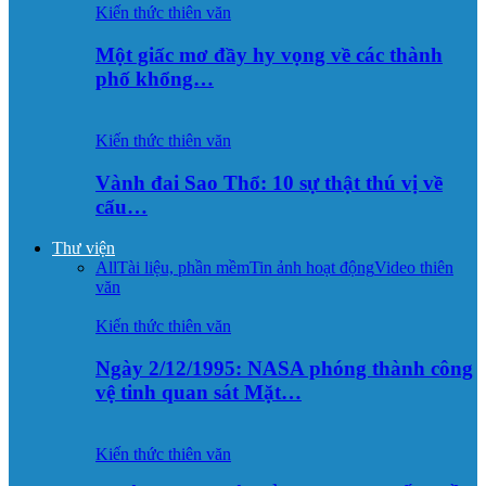
Kiến thức thiên văn
Một giấc mơ đầy hy vọng về các thành
phố khổng…
Kiến thức thiên văn
Vành đai Sao Thổ: 10 sự thật thú vị về
cấu…
Thư viện
All
Tài liệu, phần mềm
Tin ảnh hoạt động
Video thiên
văn
Kiến thức thiên văn
Ngày 2/12/1995: NASA phóng thành công
vệ tinh quan sát Mặt…
Kiến thức thiên văn