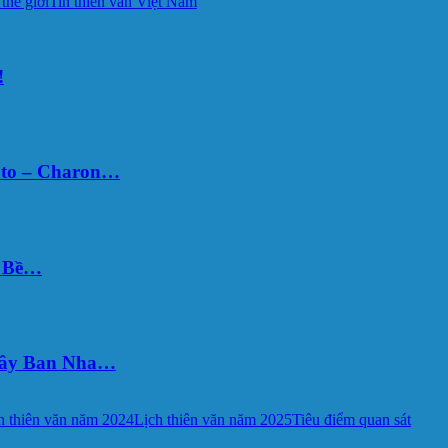
 thế giới
Tin thiên văn Việt Nam
!
uto – Charon…
Ý Bề…
 Tây Ban Nha…
h thiên văn năm 2024
Lịch thiên văn năm 2025
Tiêu điểm quan sát