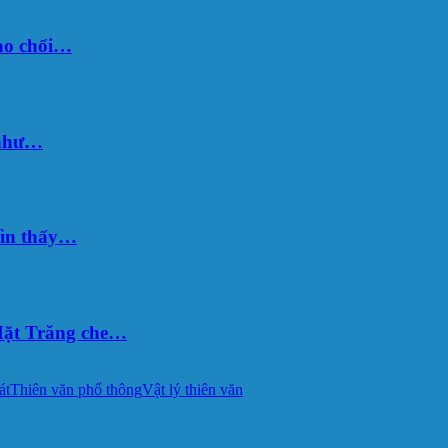
sao chổi…
 như…
hìn thấy…
ặt Trăng che…
át
Thiên văn phổ thông
Vật lý thiên văn