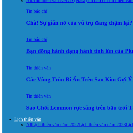
All
Ảnh thiên văn APOD (Nasa)
Tin báo chí
Tin thiên văn
Tin báo chí
Chà! Sự giãn nở của vũ trụ đang chậm lại?
Tin báo chí
Bạn đồng hành dạng hành tinh lùn của Pl
Tin thiên văn
Các Vòng Tròn Bí Ẩn Trên Sao Kim Gợi 
Tin thiên văn
Sao Chổi Lemmon rực sáng trên bầu trời
Lịch thiên văn
All
Lịch thiên văn năm 2022
Lịch thiên văn năm 2023
Lịc