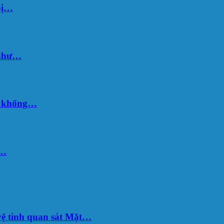
bị…
 như…
hố khổng…
u…
ệ tinh quan sát Mặt…