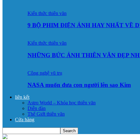
Kiến thức thiên văn
9 BỘ PHIM ĐIỆN ẢNH HAY NHẤT VỀ 
Kiến thức thiên văn
NHỮNG BỨC ẢNH THIÊN VĂN ĐẸP NH
Công nghệ vũ trụ
NASA muốn đưa con người lên sao Kim
liên kết
Astro World – Khóa học thiên văn
Diễn đàn
Thế Giới thiên văn
Cửa hàng