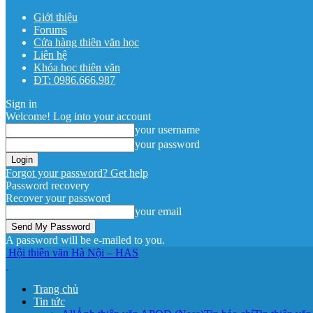
Giới thiệu
Forums
Cửa hàng thiên văn học
Liên hệ
Khóa học thiên văn
ĐT: 0986.666.987
Sign in
Welcome! Log into your account
your username
your password
Forgot your password? Get help
Password recovery
Recover your password
your email
A password will be e-mailed to you.
Hội thiên văn Hà Nội – HAS
Trang chủ
Tin tức