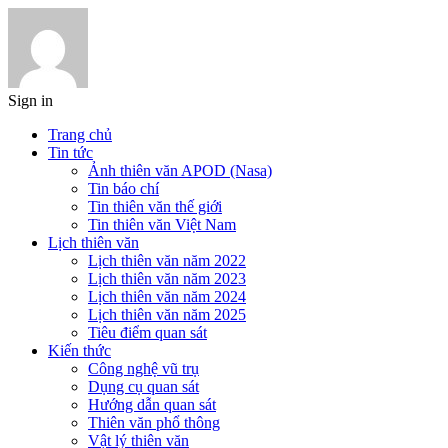
Sign in
Trang chủ
Tin tức
Ảnh thiên văn APOD (Nasa)
Tin báo chí
Tin thiên văn thế giới
Tin thiên văn Việt Nam
Lịch thiên văn
Lịch thiên văn năm 2022
Lịch thiên văn năm 2023
Lịch thiên văn năm 2024
Lịch thiên văn năm 2025
Tiêu điểm quan sát
Kiến thức
Công nghệ vũ trụ
Dụng cụ quan sát
Hướng dẫn quan sát
Thiên văn phổ thông
Vật lý thiên văn