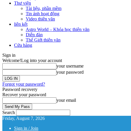
Thư viện
Tài liệu, phần mềm
Tin ảnh hoạt động
Video thiên văn
liên kết
Astro World – Khóa học thiên văn
Diễn đàn
Thế Giới thiên văn
Cửa hàng
Sign in
Welcome!
Log into your account
your username
your password
Forgot your password?
Password recovery
Recover your password
your email
Search
Friday, August 7, 2026
Sign in / Join