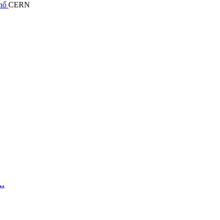
 nổ
CERN
..