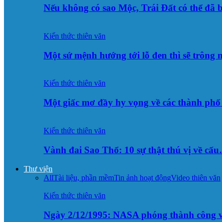
Nếu không có sao Mộc, Trái Đất có thể đã 
Kiến thức thiên văn
Một sứ mệnh hướng tới lỗ đen thì sẽ trông
Kiến thức thiên văn
Một giấc mơ đầy hy vọng về các thành p
Kiến thức thiên văn
Vành đai Sao Thổ: 10 sự thật thú vị về cấ
Thư viện
All
Tài liệu, phần mềm
Tin ảnh hoạt động
Video thiên văn
Kiến thức thiên văn
Ngày 2/12/1995: NASA phóng thành công v