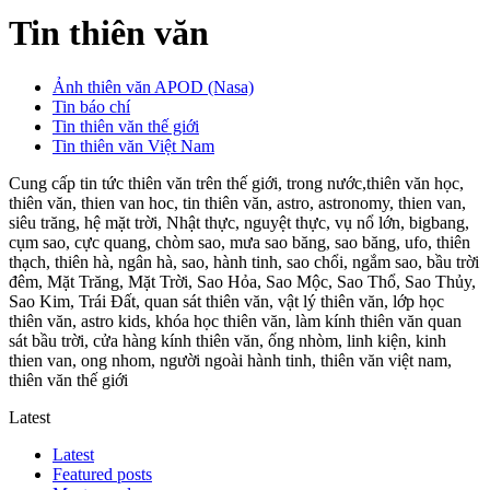
Tin thiên văn
Ảnh thiên văn APOD (Nasa)
Tin báo chí
Tin thiên văn thế giới
Tin thiên văn Việt Nam
Cung cấp tin tức thiên văn trên thế giới, trong nước,thiên văn học,
thiên văn, thien van hoc, tin thiên văn, astro, astronomy, thien van,
siêu trăng, hệ mặt trời, Nhật thực, nguyệt thực, vụ nổ lớn, bigbang,
cụm sao, cực quang, chòm sao, mưa sao băng, sao băng, ufo, thiên
thạch, thiên hà, ngân hà, sao, hành tinh, sao chổi, ngắm sao, bầu trời
đêm, Mặt Trăng, Mặt Trời, Sao Hỏa, Sao Mộc, Sao Thổ, Sao Thủy,
Sao Kim, Trái Đất, quan sát thiên văn, vật lý thiên văn, lớp học
thiên văn, astro kids, khóa học thiên văn, làm kính thiên văn quan
sát bầu trời, cửa hàng kính thiên văn, ống nhòm, linh kiện, kinh
thien van, ong nhom, người ngoài hành tinh, thiên văn việt nam,
thiên văn thế giới
Latest
Latest
Featured posts