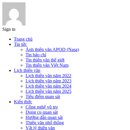
Sign in
Trang chủ
Tin tức
Ảnh thiên văn APOD (Nasa)
Tin báo chí
Tin thiên văn thế giới
Tin thiên văn Việt Nam
Lịch thiên văn
Lịch thiên văn năm 2022
Lịch thiên văn năm 2023
Lịch thiên văn năm 2024
Lịch thiên văn năm 2025
Tiêu điểm quan sát
Kiến thức
Công nghệ vũ trụ
Dụng cụ quan sát
Hướng dẫn quan sát
Thiên văn phổ thông
Vật lý thiên văn