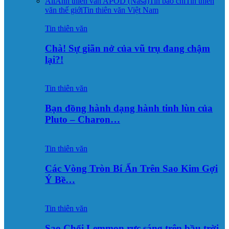
All
Ảnh thiên văn APOD (Nasa)
Tin báo chí
Tin thiên
văn thế giới
Tin thiên văn Việt Nam
Tin thiên văn
Chà! Sự giãn nở của vũ trụ đang chậm
lại?!
Tin thiên văn
Bạn đồng hành dạng hành tinh lùn của
Pluto – Charon…
Tin thiên văn
Các Vòng Tròn Bí Ẩn Trên Sao Kim Gợi
Ý Bề…
Tin thiên văn
Sao Chổi Lemmon rực sáng trên bầu trời