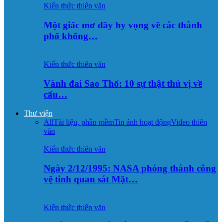
Kiến thức thiên văn
Một giấc mơ đầy hy vọng về các thành
phố khổng…
Kiến thức thiên văn
Vành đai Sao Thổ: 10 sự thật thú vị về
cấu…
Thư viện
All
Tài liệu, phần mềm
Tin ảnh hoạt động
Video thiên
văn
Kiến thức thiên văn
Ngày 2/12/1995: NASA phóng thành công
vệ tinh quan sát Mặt…
Kiến thức thiên văn