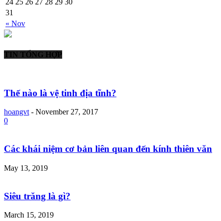
24
25
26
27
28
29
30
31
« Nov
TIN TỔNG HỢP
Thế nào là vệ tinh địa tĩnh?
hoangvt
-
November 27, 2017
0
Các khái niệm cơ bản liên quan đến kính thiên văn
May 13, 2019
Siêu trăng là gì?
March 15, 2019