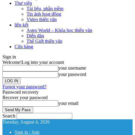
Thư viện
Tài liệu, phần mềm
Tin ảnh hoạt động
Video thiên văn
liên kết
Astro World – Khóa học thiên văn
Diễn đàn
Thế Giới thiên văn
Cửa hàng
Sign in
Welcome!
Log into your account
your username
your password
Forgot your password?
Password recovery
Recover your password
your email
Search
Tuesday, August 4, 2026
Sign in / Join