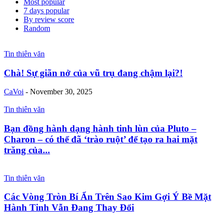
Most popular
7 days popular
By review score
Random
Tin thiên văn
Chà! Sự giãn nở của vũ trụ đang chậm lại?!
CaVoi
-
November 30, 2025
Tin thiên văn
Bạn đồng hành dạng hành tinh lùn của Pluto –
Charon – có thể đã ‘trào ruột’ để tạo ra hai mặt
trăng của...
Tin thiên văn
Các Vòng Tròn Bí Ẩn Trên Sao Kim Gợi Ý Bề Mặt
Hành Tinh Vẫn Đang Thay Đổi