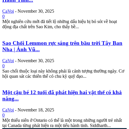
CaVoi
-
November 30, 2025
0
Một nghiên cứu mới đã tiết lộ những dấu hiệu bị bỏ sót về hoạt
động địa chất trên Sao Kim, cho thấy bề...
Sao Chổi Lemmon rực sáng trên bầu trời Tây Ban
Nha | Ảnh Vũ...
CaVoi
-
November 30, 2025
0
Sao chổi thuộc loại này không phải là cảnh tượng thường ngày. Cơ
hội quan sát các thiên thể có chu kỳ quỹ đạo...
Một cậu bé 12 tuổi đã phát hiện hai vật thể có khả
năng...
CaVoi
-
November 18, 2025
0
Một thiếu niên ở Ontario có thể là một trong những người trẻ nhất
tại Canada từng phát hiện ra một tiểu hành tinh. Siddharth...