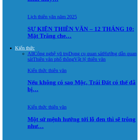
Lịch thiên văn năm 2025
SỰ KIỆN THIÊN VĂN – 12 THÁNG 10:
Mặt Trăng che…
Kiến thức
All
Công nghệ vũ trụ
Dụng cụ quan sát
Hướng dẫn quan
sát
Thiên văn phổ thông
Vật lý thiên văn
Kiến thức thiên văn
Nếu không có sao Mộc, Trái Đất có thể đã
bị…
Kiến thức thiên văn
Một sứ mệnh hướng tới lỗ đen thì sẽ trông
như…