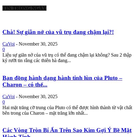
TIN TRONG NGÀY
Chà! Sự giãn nở của vũ trụ đang chậm lại?!
CaVoi
-
November 30, 2025
0
Liệu sự giãn nở của vũ trụ có thể đang chậm lại không? Sau 2 thập
kỷ rưỡi tin rằng các thiên hà đang...
Bạn đồng hành dạng hành tinh lùn của Pluto –
Charon – có thể...
CaVoi
-
November 30, 2025
0
Hai mặt trăng cỡ trung của Pluto có thể được hình thành từ vật chất
bên trong của Charon – mặt trăng lớn nhất...
Các Vòng Tròn Bí Ẩn Trên Sao Kim Gợi Ý Bề Mặt
Hành Tinh...