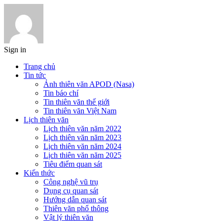
Sign in
Trang chủ
Tin tức
Ảnh thiên văn APOD (Nasa)
Tin báo chí
Tin thiên văn thế giới
Tin thiên văn Việt Nam
Lịch thiên văn
Lịch thiên văn năm 2022
Lịch thiên văn năm 2023
Lịch thiên văn năm 2024
Lịch thiên văn năm 2025
Tiêu điểm quan sát
Kiến thức
Công nghệ vũ trụ
Dụng cụ quan sát
Hướng dẫn quan sát
Thiên văn phổ thông
Vật lý thiên văn