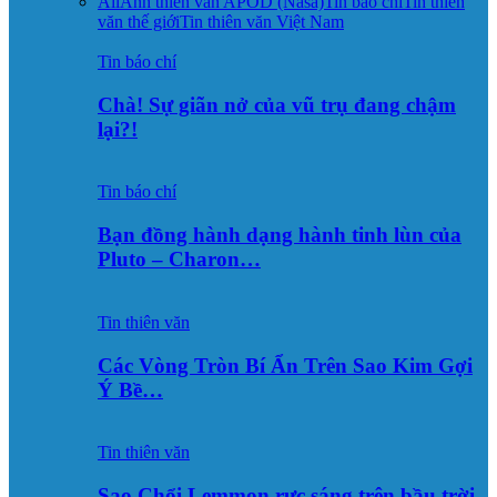
All
Ảnh thiên văn APOD (Nasa)
Tin báo chí
Tin thiên
văn thế giới
Tin thiên văn Việt Nam
Tin báo chí
Chà! Sự giãn nở của vũ trụ đang chậm
lại?!
Tin báo chí
Bạn đồng hành dạng hành tinh lùn của
Pluto – Charon…
Tin thiên văn
Các Vòng Tròn Bí Ẩn Trên Sao Kim Gợi
Ý Bề…
Tin thiên văn
Sao Chổi Lemmon rực sáng trên bầu trời