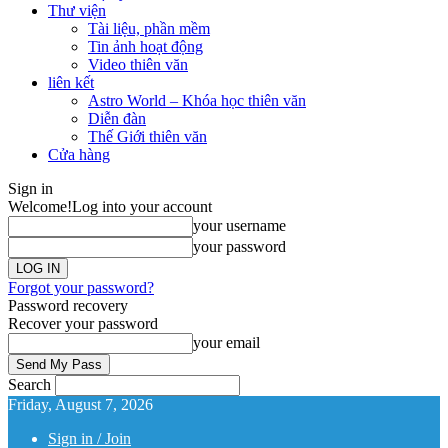
Thư viện
Tài liệu, phần mềm
Tin ảnh hoạt động
Video thiên văn
liên kết
Astro World – Khóa học thiên văn
Diễn đàn
Thế Giới thiên văn
Cửa hàng
Sign in
Welcome!
Log into your account
your username
your password
Forgot your password?
Password recovery
Recover your password
your email
Search
Friday, August 7, 2026
Sign in / Join