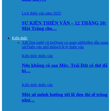
Lịch thiên văn năm 2025
SỰ KIỆN THIÊN VĂN – 12 THÁNG 10:
Mặt Trăng che…
Kiến thức
All
Công nghệ vũ trụ
Dụng cụ quan sát
Hướng dẫn quan
sát
Thiên văn phổ thông
Vật lý thiên văn
Kiến thức thiên văn
Nếu không có sao Mộc, Trái Đất có thể đã
bị…
Kiến thức thiên văn
Một sứ mệnh hướng tới lỗ đen thì sẽ trông
như…