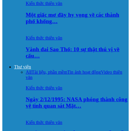
Kiến thức thiên văn
Một giấc mơ đầy hy vọng về các thành
phố khổng…
Kiến thức thiên văn
Vành đai Sao Thổ: 10 sự thật thú vị về
cấu…
Thư viện
All
Tài liệu, phần mềm
Tin ảnh hoạt động
Video thiên
văn
Kiến thức thiên văn
Ngày 2/12/1995: NASA phóng thành công
vệ tinh quan sát Mặt…
Kiến thức thiên văn