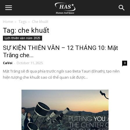
Home
Tags
Che khuất
Tag: che khuất
Lịch thiên văn năm 2025
SỰ KIỆN THIÊN VĂN – 12 THÁNG 10: Mặt
Trăng che...
CaVoi
-
October 11, 2025
0
Mặt Trăng sẽ đi qua phía trước ngôi sao Beta Tauri (Elnath), tạo nên
hiện tượng che khuất sao có thể quan sát được...