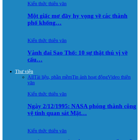
Kiến thức thiên văn
Một giấc mơ đầy hy vọng về các thành
phố khổng…
Kiến thức thiên văn
Vành đai Sao Thổ: 10 sự thật thú vị về
cấu…
Thư viện
All
Tài liệu, phần mềm
Tin ảnh hoạt động
Video thiên
văn
Kiến thức thiên văn
Ngày 2/12/1995: NASA phóng thành công
vệ tinh quan sát Mặt…
Kiến thức thiên văn