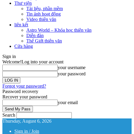
Thư viện
Tài liệu, phần mềm
Tin ảnh hoạt động
Video thiên văn
liên kết
Astro World – Khóa học thiên văn
Diễn đàn
Thế Giới thiên văn
Cửa hàng
Sign in
Welcome!
Log into your account
your username
your password
Forgot your password?
Password recovery
Recover your password
your email
Search
Thursday, August 6, 2026
Sign in / Join