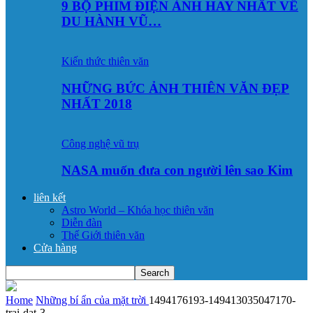
9 BỘ PHIM ĐIỆN ẢNH HAY NHẤT VỀ
DU HÀNH VŨ…
Kiến thức thiên văn
NHỮNG BỨC ẢNH THIÊN VĂN ĐẸP
NHẤT 2018
Công nghệ vũ trụ
NASA muốn đưa con người lên sao Kim
liên kết
Astro World – Khóa học thiên văn
Diễn đàn
Thế Giới thiên văn
Cửa hàng
Home
Những bí ẩn của mặt trời
1494176193-149413035047170-
trai-dat-3