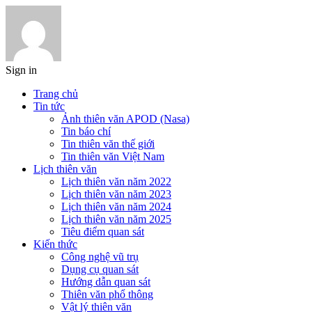
Sign in
Trang chủ
Tin tức
Ảnh thiên văn APOD (Nasa)
Tin báo chí
Tin thiên văn thế giới
Tin thiên văn Việt Nam
Lịch thiên văn
Lịch thiên văn năm 2022
Lịch thiên văn năm 2023
Lịch thiên văn năm 2024
Lịch thiên văn năm 2025
Tiêu điểm quan sát
Kiến thức
Công nghệ vũ trụ
Dụng cụ quan sát
Hướng dẫn quan sát
Thiên văn phổ thông
Vật lý thiên văn