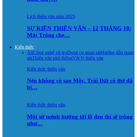
Lịch thiên văn năm 2025
SỰ KIỆN THIÊN VĂN – 12 THÁNG 10:
Mặt Trăng che…
Kiến thức
All
Công nghệ vũ trụ
Dụng cụ quan sát
Hướng dẫn quan
sát
Thiên văn phổ thông
Vật lý thiên văn
Kiến thức thiên văn
Nếu không có sao Mộc, Trái Đất có thể đã
bị…
Kiến thức thiên văn
Một sứ mệnh hướng tới lỗ đen thì sẽ trông
như…