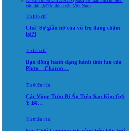
All
Ảnh thiên văn APOD (Nasa)
Tin báo chí
Tin thiên
văn thế giới
Tin thiên văn Việt Nam
Tin báo chí
Chà! Sự giãn nở của vũ trụ đang chậm
lại?!
Tin báo chí
Bạn đồng hành dạng hành tinh lùn của
Pluto – Charon…
Tin thiên văn
Các Vòng Tròn Bí Ẩn Trên Sao Kim Gợi
Ý Bề…
Tin thiên văn
Sao Chổi Lemmon rực sáng trên bầu trời