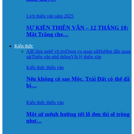
Lịch thiên văn năm 2025
SỰ KIỆN THIÊN VĂN – 12 THÁNG 10:
Mặt Trăng che…
Kiến thức
All
Công nghệ vũ trụ
Dụng cụ quan sát
Hướng dẫn quan
sát
Thiên văn phổ thông
Vật lý thiên văn
Kiến thức thiên văn
Nếu không có sao Mộc, Trái Đất có thể đã
bị…
Kiến thức thiên văn
Một sứ mệnh hướng tới lỗ đen thì sẽ trông
như…