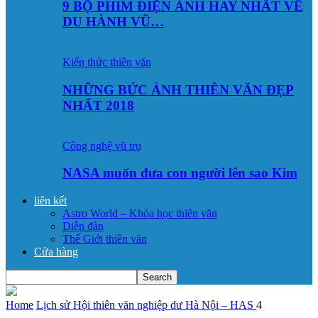
9 BỘ PHIM ĐIỆN ẢNH HAY NHẤT VỀ
DU HÀNH VŨ…
Kiến thức thiên văn
NHỮNG BỨC ẢNH THIÊN VĂN ĐẸP
NHẤT 2018
Công nghệ vũ trụ
NASA muốn đưa con người lên sao Kim
liên kết
Astro World – Khóa học thiên văn
Diễn đàn
Thế Giới thiên văn
Cửa hàng
Home
Lịch sử Hội thiên văn nghiệp dư Hà Nội – HAS
4