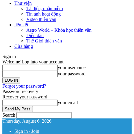
Thư viện
Tài liệu, phần mềm
Tin ảnh hoạt động
Video thiên văn
liên kết
Astro World – Khóa học thiên văn
Diễn đàn
Thế Giới thiên văn
Cửa hàng
Sign in
Welcome!
Log into your account
your username
your password
Forgot your password?
Password recovery
Recover your password
your email
Search
Thursday, August 6, 2026
Sign in / Join