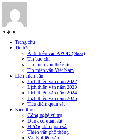
Sign in
Trang chủ
Tin tức
Ảnh thiên văn APOD (Nasa)
Tin báo chí
Tin thiên văn thế giới
Tin thiên văn Việt Nam
Lịch thiên văn
Lịch thiên văn năm 2022
Lịch thiên văn năm 2023
Lịch thiên văn năm 2024
Lịch thiên văn năm 2025
Tiêu điểm quan sát
Kiến thức
Công nghệ vũ trụ
Dụng cụ quan sát
Hướng dẫn quan sát
Thiên văn phổ thông
Vật lý thiên văn