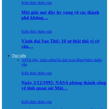
Kiến thức thiên văn
Một giấc mơ đầy hy vọng về các thành
phố khổng…
Kiến thức thiên văn
Vành đai Sao Thổ: 10 sự thật thú vị về
cấu…
Thư viện
All
Tài liệu, phần mềm
Tin ảnh hoạt động
Video thiên
văn
Kiến thức thiên văn
Ngày 2/12/1995: NASA phóng thành công
vệ tinh quan sát Mặt…
Kiến thức thiên văn