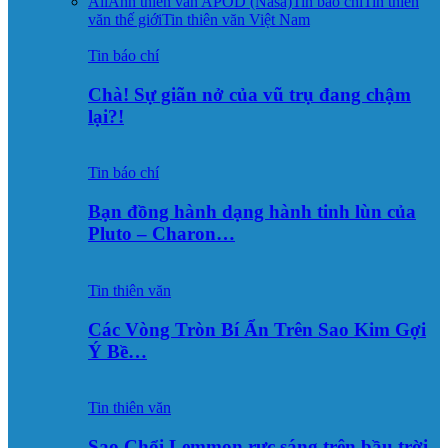
All
Ảnh thiên văn APOD (Nasa)
Tin báo chí
Tin thiên
văn thế giới
Tin thiên văn Việt Nam
Tin báo chí
Chà! Sự giãn nở của vũ trụ đang chậm
lại?!
Tin báo chí
Bạn đồng hành dạng hành tinh lùn của
Pluto – Charon…
Tin thiên văn
Các Vòng Tròn Bí Ẩn Trên Sao Kim Gợi
Ý Bề…
Tin thiên văn
Sao Chổi Lemmon rực sáng trên bầu trời