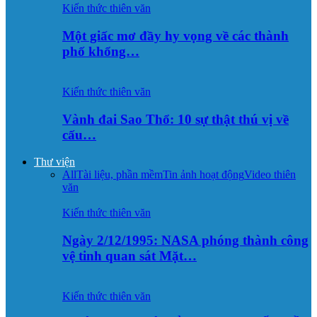
Kiến thức thiên văn
Một giấc mơ đầy hy vọng về các thành
phố khổng…
Kiến thức thiên văn
Vành đai Sao Thổ: 10 sự thật thú vị về
cấu…
Thư viện
All
Tài liệu, phần mềm
Tin ảnh hoạt động
Video thiên
văn
Kiến thức thiên văn
Ngày 2/12/1995: NASA phóng thành công
vệ tinh quan sát Mặt…
Kiến thức thiên văn