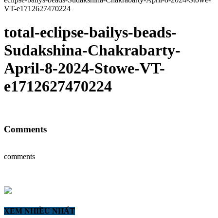
VT-e1712627470224
total-eclipse-bailys-beads-
Sudakshina-Chakrabarty-
April-8-2024-Stowe-VT-
e1712627470224
Comments
comments
XEM NHIỀU NHẤT