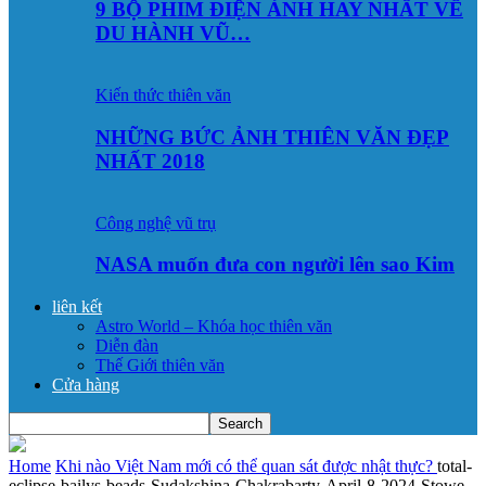
9 BỘ PHIM ĐIỆN ẢNH HAY NHẤT VỀ
DU HÀNH VŨ…
Kiến thức thiên văn
NHỮNG BỨC ẢNH THIÊN VĂN ĐẸP
NHẤT 2018
Công nghệ vũ trụ
NASA muốn đưa con người lên sao Kim
liên kết
Astro World – Khóa học thiên văn
Diễn đàn
Thế Giới thiên văn
Cửa hàng
Home
Khi nào Việt Nam mới có thể quan sát được nhật thực?
total-
eclipse-bailys-beads-Sudakshina-Chakrabarty-April-8-2024-Stowe-