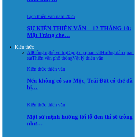
Lịch thiên văn năm 2025
SỰ KIỆN THIÊN VĂN – 12 THÁNG 10:
Mặt Trăng che…
Kiến thức
All
Công nghệ vũ trụ
Dụng cụ quan sát
Hướng dẫn quan
sát
Thiên văn phổ thông
Vật lý thiên văn
Kiến thức thiên văn
Nếu không có sao Mộc, Trái Đất có thể đã
bị…
Kiến thức thiên văn
Một sứ mệnh hướng tới lỗ đen thì sẽ trông
như…