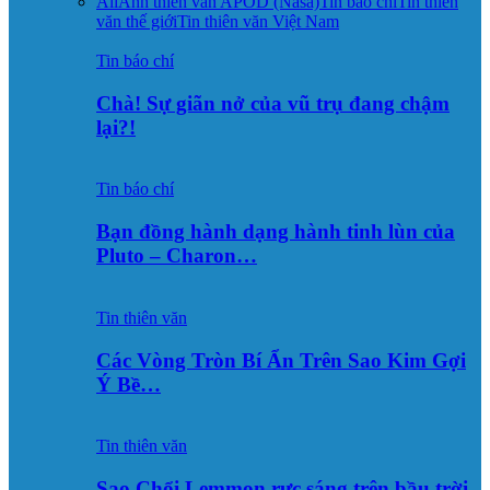
All
Ảnh thiên văn APOD (Nasa)
Tin báo chí
Tin thiên
văn thế giới
Tin thiên văn Việt Nam
Tin báo chí
Chà! Sự giãn nở của vũ trụ đang chậm
lại?!
Tin báo chí
Bạn đồng hành dạng hành tinh lùn của
Pluto – Charon…
Tin thiên văn
Các Vòng Tròn Bí Ẩn Trên Sao Kim Gợi
Ý Bề…
Tin thiên văn
Sao Chổi Lemmon rực sáng trên bầu trời