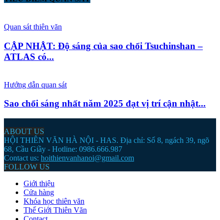
Quan sát thiên văn
CẬP NHẬT: Độ sáng của sao chổi Tsuchinshan –
ATLAS có...
Hướng dẫn quan sát
Sao chổi sáng nhất năm 2025 đạt vị trí cận nhật...
ABOUT US
HỘI THIÊN VĂN HÀ NỘI - HAS. Địa chỉ: Số 8, ngách 39, ngõ
68, Cầu Giầy - Hotline: 0986.666.987
Contact us:
hoithienvanhanoi@gmail.com
FOLLOW US
Giới thiệu
Cửa hàng
Khóa học thiên văn
Thế Giới Thiên Văn
Contact