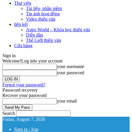
Thư viện
Tài liệu, phần mềm
Tin ảnh hoạt động
Video thiên văn
liên kết
Astro World – Khóa học thiên văn
Diễn đàn
Thế Giới thiên văn
Cửa hàng
Sign in
Welcome!
Log into your account
your username
your password
Forgot your password?
Password recovery
Recover your password
your email
Search
Friday, August 7, 2026
Sign in / Join