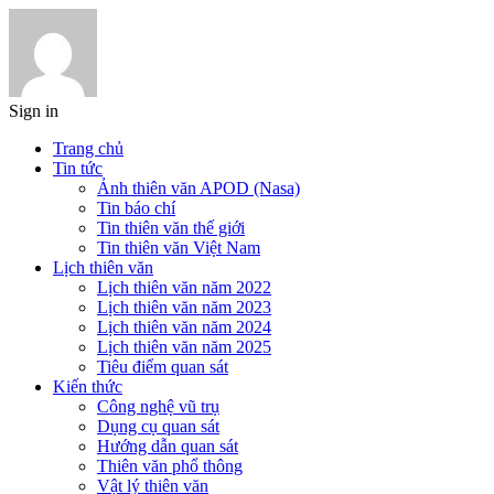
Sign in
Trang chủ
Tin tức
Ảnh thiên văn APOD (Nasa)
Tin báo chí
Tin thiên văn thế giới
Tin thiên văn Việt Nam
Lịch thiên văn
Lịch thiên văn năm 2022
Lịch thiên văn năm 2023
Lịch thiên văn năm 2024
Lịch thiên văn năm 2025
Tiêu điểm quan sát
Kiến thức
Công nghệ vũ trụ
Dụng cụ quan sát
Hướng dẫn quan sát
Thiên văn phổ thông
Vật lý thiên văn