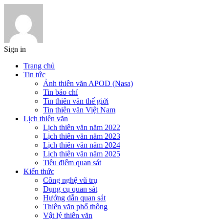
Sign in
Trang chủ
Tin tức
Ảnh thiên văn APOD (Nasa)
Tin báo chí
Tin thiên văn thế giới
Tin thiên văn Việt Nam
Lịch thiên văn
Lịch thiên văn năm 2022
Lịch thiên văn năm 2023
Lịch thiên văn năm 2024
Lịch thiên văn năm 2025
Tiêu điểm quan sát
Kiến thức
Công nghệ vũ trụ
Dụng cụ quan sát
Hướng dẫn quan sát
Thiên văn phổ thông
Vật lý thiên văn