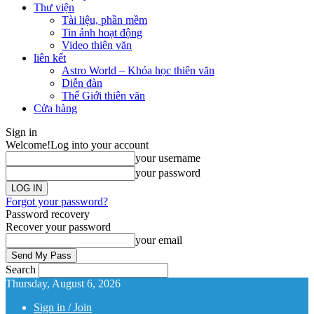
Thư viện
Tài liệu, phần mềm
Tin ảnh hoạt động
Video thiên văn
liên kết
Astro World – Khóa học thiên văn
Diễn đàn
Thế Giới thiên văn
Cửa hàng
Sign in
Welcome!
Log into your account
your username
your password
Forgot your password?
Password recovery
Recover your password
your email
Search
Thursday, August 6, 2026
Sign in / Join