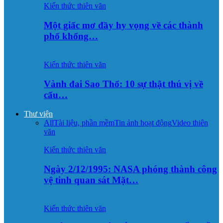
Kiến thức thiên văn
Một giấc mơ đầy hy vọng về các thành
phố khổng…
Kiến thức thiên văn
Vành đai Sao Thổ: 10 sự thật thú vị về
cấu…
Thư viện
All
Tài liệu, phần mềm
Tin ảnh hoạt động
Video thiên
văn
Kiến thức thiên văn
Ngày 2/12/1995: NASA phóng thành công
vệ tinh quan sát Mặt…
Kiến thức thiên văn