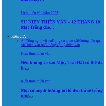
Lịch thiên văn năm 2025
SỰ KIỆN THIÊN VĂN – 12 THÁNG 10:
Mặt Trăng che…
Kiến thức
All
Công nghệ vũ trụ
Dụng cụ quan sát
Hướng dẫn quan
sát
Thiên văn phổ thông
Vật lý thiên văn
Kiến thức thiên văn
Nếu không có sao Mộc, Trái Đất có thể đã
bị…
Kiến thức thiên văn
Một sứ mệnh hướng tới lỗ đen thì sẽ trông
như…