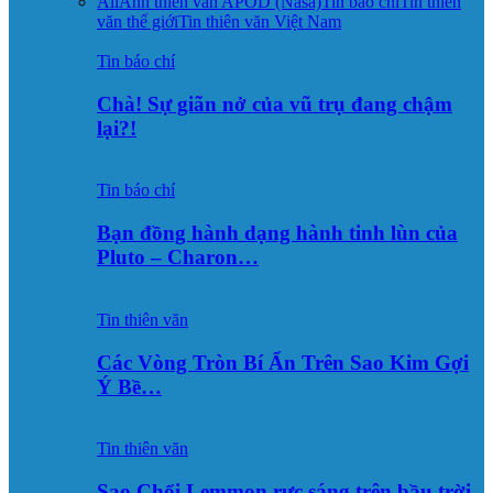
All
Ảnh thiên văn APOD (Nasa)
Tin báo chí
Tin thiên
văn thế giới
Tin thiên văn Việt Nam
Tin báo chí
Chà! Sự giãn nở của vũ trụ đang chậm
lại?!
Tin báo chí
Bạn đồng hành dạng hành tinh lùn của
Pluto – Charon…
Tin thiên văn
Các Vòng Tròn Bí Ẩn Trên Sao Kim Gợi
Ý Bề…
Tin thiên văn
Sao Chổi Lemmon rực sáng trên bầu trời