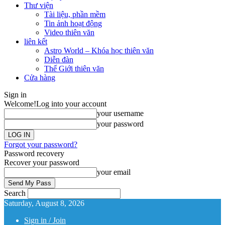
Thư viện
Tài liệu, phần mềm
Tin ảnh hoạt động
Video thiên văn
liên kết
Astro World – Khóa học thiên văn
Diễn đàn
Thế Giới thiên văn
Cửa hàng
Sign in
Welcome!
Log into your account
your username
your password
Forgot your password?
Password recovery
Recover your password
your email
Search
Saturday, August 8, 2026
Sign in / Join