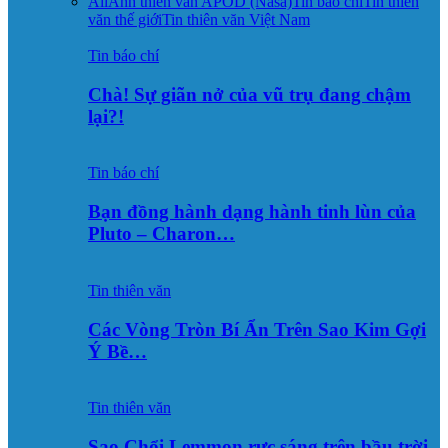
All
Ảnh thiên văn APOD (Nasa)
Tin báo chí
Tin thiên
văn thế giới
Tin thiên văn Việt Nam
Tin báo chí
Chà! Sự giãn nở của vũ trụ đang chậm
lại?!
Tin báo chí
Bạn đồng hành dạng hành tinh lùn của
Pluto – Charon…
Tin thiên văn
Các Vòng Tròn Bí Ẩn Trên Sao Kim Gợi
Ý Bề…
Tin thiên văn
Sao Chổi Lemmon rực sáng trên bầu trời