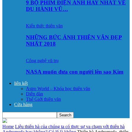
9 BỘ PHIM ĐIỆN ẢNH HAY NHẤT VỀ
DU HÀNH VŨ…
Kiến thức thiên văn
NHỮNG BỨC ẢNH THIÊN VĂN ĐẸP
NHẤT 2018
Công nghệ vũ trụ
NASA muốn đưa con người lên sao Kim
liên kết
Astro World – Khóa học thiên văn
Diễn đàn
Thế Giới thiên văn
Cửa hàng
Home
Liệu thiên hà của chúng ta có thực sự va chạm với thiên hà
Andromeda hay không? Có lẽ là không
Thiên hà Andromeda -thiên