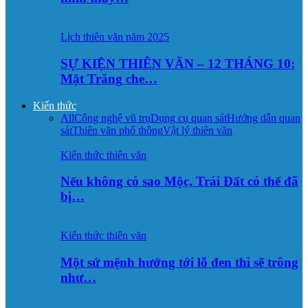
Lịch thiên văn năm 2025
SỰ KIỆN THIÊN VĂN – 12 THÁNG 10:
Mặt Trăng che…
Kiến thức
All
Công nghệ vũ trụ
Dụng cụ quan sát
Hướng dẫn quan
sát
Thiên văn phổ thông
Vật lý thiên văn
Kiến thức thiên văn
Nếu không có sao Mộc, Trái Đất có thể đã
bị…
Kiến thức thiên văn
Một sứ mệnh hướng tới lỗ đen thì sẽ trông
như…