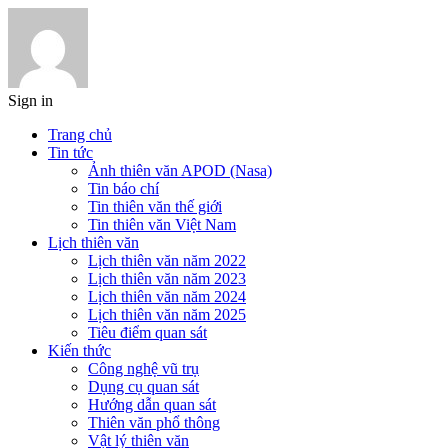
Sign in
Trang chủ
Tin tức
Ảnh thiên văn APOD (Nasa)
Tin báo chí
Tin thiên văn thế giới
Tin thiên văn Việt Nam
Lịch thiên văn
Lịch thiên văn năm 2022
Lịch thiên văn năm 2023
Lịch thiên văn năm 2024
Lịch thiên văn năm 2025
Tiêu điểm quan sát
Kiến thức
Công nghệ vũ trụ
Dụng cụ quan sát
Hướng dẫn quan sát
Thiên văn phổ thông
Vật lý thiên văn