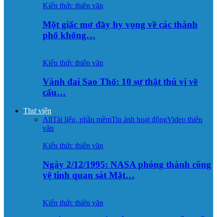
Kiến thức thiên văn
Một giấc mơ đầy hy vọng về các thành
phố khổng…
Kiến thức thiên văn
Vành đai Sao Thổ: 10 sự thật thú vị về
cấu…
Thư viện
All
Tài liệu, phần mềm
Tin ảnh hoạt động
Video thiên
văn
Kiến thức thiên văn
Ngày 2/12/1995: NASA phóng thành công
vệ tinh quan sát Mặt…
Kiến thức thiên văn