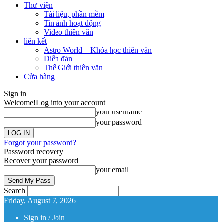
Thư viện
Tài liệu, phần mềm
Tin ảnh hoạt động
Video thiên văn
liên kết
Astro World – Khóa học thiên văn
Diễn đàn
Thế Giới thiên văn
Cửa hàng
Sign in
Welcome!
Log into your account
your username
your password
Forgot your password?
Password recovery
Recover your password
your email
Search
Friday, August 7, 2026
Sign in / Join