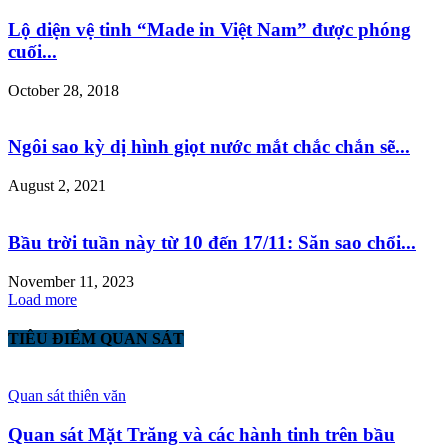
Lộ diện vệ tinh “Made in Việt Nam” được phóng
cuối...
October 28, 2018
Ngôi sao kỳ dị hình giọt nước mắt chắc chắn sẽ...
August 2, 2021
Bầu trời tuần này từ 10 đến 17/11: Săn sao chổi...
November 11, 2023
Load more
TIÊU ĐIỂM QUAN SÁT
Quan sát thiên văn
Quan sát Mặt Trăng và các hành tinh trên bầu