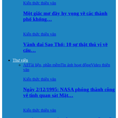
Kiến thức thiên văn
Một giấc mơ đầy hy vọng về các thành
phố khổng…
Kiến thức thiên văn
Vành đai Sao Thổ: 10 sự thật thú vị về
cấu…
Thư viện
All
Tài liệu, phần mềm
Tin ảnh hoạt động
Video thiên
văn
Kiến thức thiên văn
Ngày 2/12/1995: NASA phóng thành công
vệ tinh quan sát Mặt…
Kiến thức thiên văn