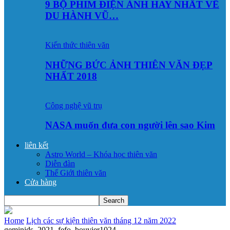
9 BỘ PHIM ĐIỆN ẢNH HAY NHẤT VỀ
DU HÀNH VŨ…
Kiến thức thiên văn
NHỮNG BỨC ẢNH THIÊN VĂN ĐẸP
NHẤT 2018
Công nghệ vũ trụ
NASA muốn đưa con người lên sao Kim
liên kết
Astro World – Khóa học thiên văn
Diễn đàn
Thế Giới thiên văn
Cửa hàng
Home
Lịch các sự kiện thiên văn tháng 12 năm 2022
geminids_2021_fefo_bouvier1024