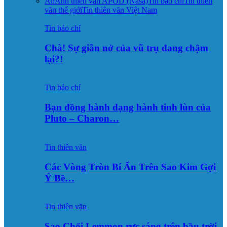
All
Ảnh thiên văn APOD (Nasa)
Tin báo chí
Tin thiên
văn thế giới
Tin thiên văn Việt Nam
Tin báo chí
Chà! Sự giãn nở của vũ trụ đang chậm
lại?!
Tin báo chí
Bạn đồng hành dạng hành tinh lùn của
Pluto – Charon…
Tin thiên văn
Các Vòng Tròn Bí Ẩn Trên Sao Kim Gợi
Ý Bề…
Tin thiên văn
Sao Chổi Lemmon rực sáng trên bầu trời