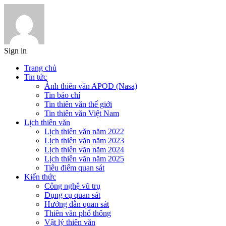
Sign in
Trang chủ
Tin tức
Ảnh thiên văn APOD (Nasa)
Tin báo chí
Tin thiên văn thế giới
Tin thiên văn Việt Nam
Lịch thiên văn
Lịch thiên văn năm 2022
Lịch thiên văn năm 2023
Lịch thiên văn năm 2024
Lịch thiên văn năm 2025
Tiêu điểm quan sát
Kiến thức
Công nghệ vũ trụ
Dụng cụ quan sát
Hướng dẫn quan sát
Thiên văn phổ thông
Vật lý thiên văn