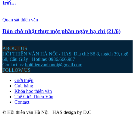
trời...
Quan sát thiên văn
Đón chờ nhật thực một phần ngày hạ chí (21/6)
ABOUT US
HỘI THIÊN VĂN HÀ NỘI - HAS. Địa chỉ: Số 8, ngách 39, ngõ
68, Cầu Giầy - Hotline: 0986.666.987
Contact us:
hoithienvanhanoi@gmail.com
FOLLOW US
Giới thiệu
Cửa hàng
Khóa học thiên văn
Thế Giới Thiên Văn
Contact
© Hội thiên văn Hà Nội - HAS design by D.C