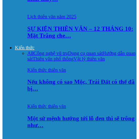
Lịch thiên văn năm 2025
SỰ KIỆN THIÊN VĂN – 12 THÁNG 10:
Mặt Trăng che…
Kiến thức
All
Công nghệ vũ trụ
Dụng cụ quan sát
Hướng dẫn quan
sát
Thiên văn phổ thông
Vật lý thiên văn
Kiến thức thiên văn
Nếu không có sao Mộc, Trái Đất có thể đã
bị…
Kiến thức thiên văn
Một sứ mệnh hướng tới lỗ đen thì sẽ trông
như…