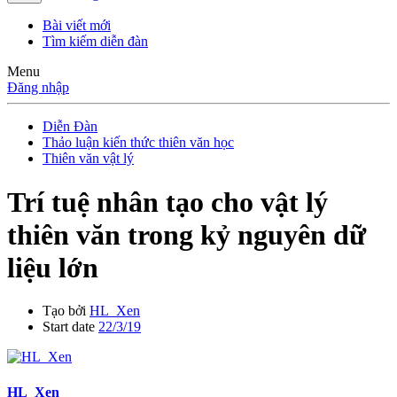
Bài viết mới
Tìm kiếm diễn đàn
Menu
Đăng nhập
Diễn Đàn
Thảo luận kiến thức thiên văn học
Thiên văn vật lý
Trí tuệ nhân tạo cho vật lý
thiên văn trong kỷ nguyên dữ
liệu lớn
Tạo bởi
HL_Xen
Start date
22/3/19
HL_Xen