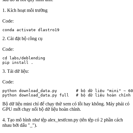
1. Kích hoạt môi trường
Code:
conda activate dlastro19
2. Cài đặt bộ công cụ
Code:
cd labs/deblending

pip install .
3. Tải dữ liệu:
Code:
python download_data.py        # bộ dữ liệu "mini" ~ 60
python download_data.py full   # bộ dữ liệu hoàn chỉnh 
Bộ dữ liệu mini chỉ để chạy thử xem có lỗi hay không. Máy phải có
GPU mới chạy nổi bộ dữ liệu hoàn chình.
4. Tạo mô hình như tệp alex_testfcnn.py (tên tệp có 2 phần cách
nhau bởi dấu "_").