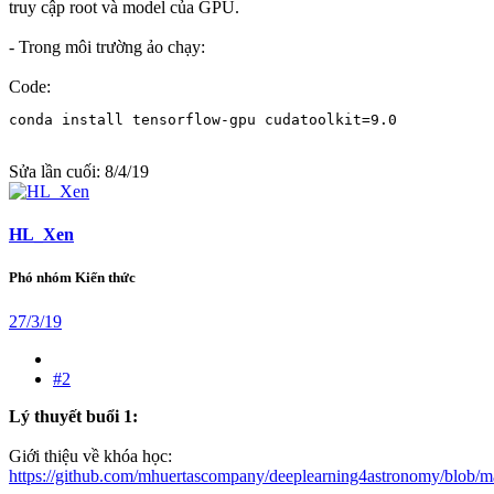
truy cập root và model của GPU.
- Trong môi trường ảo chạy:
Code:
conda install tensorflow-gpu cudatoolkit=9.0
Sửa lần cuối:
8/4/19
HL_Xen
Phó nhóm Kiến thức
27/3/19
#2
Lý thuyết buổi 1:
Giới thiệu về khóa học:
https://github.com/mhuertascompany/deeplearning4astronomy/blob/mast