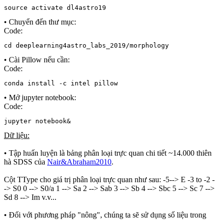
source activate dl4astro19
• Chuyển đến thư mục:
Code:
cd deeplearning4astro_labs_2019/morphology
• Cài Pillow nếu cần:
Code:
conda install -c intel pillow
• Mở jupyter notebook:
Code:
jupyter notebook&
Dữ liệu:
• Tập huấn luyện là bảng phân loại trực quan chi tiết ~14.000 thiên
hà SDSS của
Nair&Abraham2010
.
Cột TType cho giá trị phân loại trực quan như sau: -5--> E -3 to -2 -
-> S0 0 --> S0/a 1 --> Sa 2 --> Sab 3 --> Sb 4 --> Sbc 5 --> Sc 7 -->
Sd 8 --> Im v.v...
• Đối với phương pháp "nông", chúng ta sẽ sử dụng số liệu trong