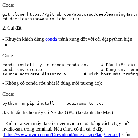
Code:
git clone https://github.com/aboucaud/deeplearning4astr
cd deeplearning4astro_labs_2019
2. Cài đặt
- Khuyến khích dùng
conda
tránh xung đột với cài đặt python hiện
tại:
Code:
conda install -y -c conda conda-env     # Đầu tiên cài 
conda env create                        # Dùng environm
source activate dl4astro19       # Kích hoạt môi trường
- Không có conda (tốt nhất là dùng môi trường ảo):
Code:
python -m pip install -r requirements.txt
3. Chỉ dành cho máy có Nvidia GPU (ko dành cho Mac)
- Kiểm tra xem máy đã có driver nvidia chưa bằng cách chạy thử
nvidia-smi trong terminal. Nếu chưa có thì cài ở đây
[
https://www.nvidia.com/Download/index.aspx?lang=en-us]
. Cần