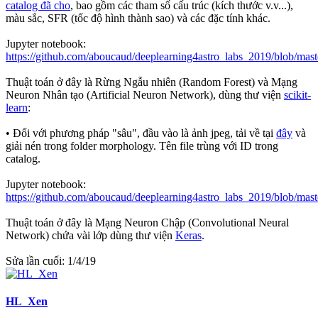
catalog đã cho
, bao gồm các tham số cấu trúc (kích thước v.v...),
màu sắc, SFR (tốc độ hình thành sao) và các đặc tính khác.
Jupyter notebook:
https://github.com/aboucaud/deeplearning4astro_labs_2019/blob/ma
Thuật toán ở đây là Rừng Ngẫu nhiên (Random Forest) và Mạng
Neuron Nhân tạo (Artificial Neuron Network), dùng thư viện
scikit-
learn
:
• Đối với phương pháp "sâu", đầu vào là ảnh jpeg, tải về tại
đây
và
giải nén trong folder morphology. Tên file trùng với ID trong
catalog.
Jupyter notebook:
https://github.com/aboucaud/deeplearning4astro_labs_2019/blob/mas
Thuật toán ở đây là Mạng Neuron Chập (Convolutional Neural
Network) chứa vài lớp dùng thư viện
Keras
.
Sửa lần cuối:
1/4/19
HL_Xen