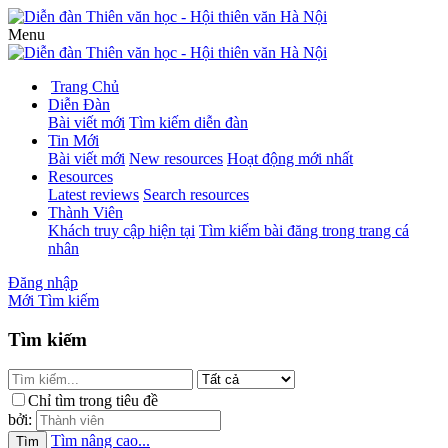
Menu
Trang Chủ
Diễn Đàn
Bài viết mới
Tìm kiếm diễn đàn
Tin Mới
Bài viết mới
New resources
Hoạt động mới nhất
Resources
Latest reviews
Search resources
Thành Viên
Khách truy cập hiện tại
Tìm kiếm bài đăng trong trang cá
nhân
Đăng nhập
Mới
Tìm kiếm
Tìm kiếm
Chỉ tìm trong tiêu đề
bởi:
Tìm nâng cao...
Tìm