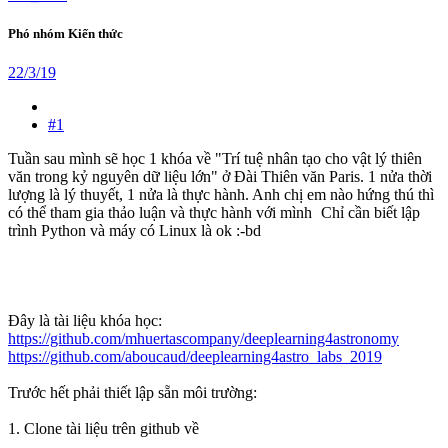
Phó nhóm Kiến thức
22/3/19
#1
Tuần sau mình sẽ học 1 khóa về "Trí tuệ nhân tạo cho vật lý thiên
văn trong kỷ nguyên dữ liệu lớn" ở Đài Thiên văn Paris. 1 nửa thời
lượng là lý thuyết, 1 nửa là thực hành. Anh chị em nào hứng thú thì
có thể tham gia thảo luận và thực hành với mình
Chỉ cần biết lập
trình Python và máy có Linux là ok :-bd
Đây là tài liệu khóa học:
https://github.com/mhuertascompany/deeplearning4astronomy
https://github.com/aboucaud/deeplearning4astro_labs_2019
Trước hết phải thiết lập sẵn môi trường:
1. Clone tài liệu trên github về