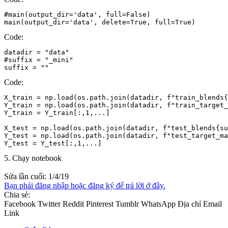
#main(output_dir='data', full=False)                

main(output_dir='data', delete=True, full=True)
Code:
datadir = "data"

#suffix = "_mini"

suffix = ""
Code:
X_train = np.load(os.path.join(datadir, f"train_blends{
Y_train = np.load(os.path.join(datadir, f"train_target_
Y_train = Y_train[:,1,...]

X_test = np.load(os.path.join(datadir, f"test_blends{su
Y_test = np.load(os.path.join(datadir, f"test_target_ma
Y_test = Y_test[:,1,...]
5. Chạy notebook
Sửa lần cuối:
1/4/19
Bạn phải đăng nhập hoặc đăng ký để trả lời ở đây.
Chia sẻ:
Facebook
Twitter
Reddit
Pinterest
Tumblr
WhatsApp
Địa chỉ Email
Link