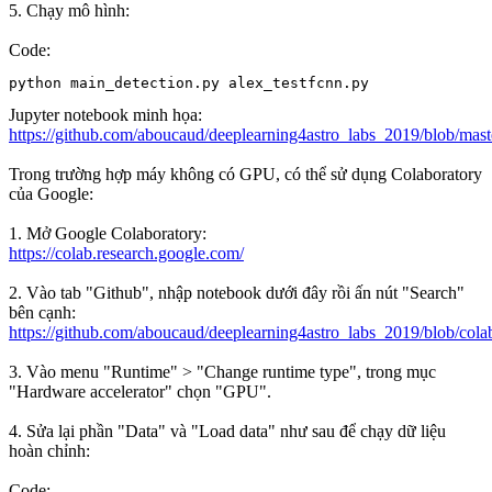
5. Chạy mô hình:
Code:
python main_detection.py alex_testfcnn.py
Jupyter notebook minh họa:
https://github.com/aboucaud/deeplearning4astro_labs_2019/blob/maste
Trong trường hợp máy không có GPU, có thể sử dụng Colaboratory
của Google:
1. Mở Google Colaboratory:
https://colab.research.google.com/
2. Vào tab "Github", nhập notebook dưới đây rồi ấn nút "Search"
bên cạnh:
https://github.com/aboucaud/deeplearning4astro_labs_2019/blob/colab
3. Vào menu "Runtime" > "Change runtime type", trong mục
"Hardware accelerator" chọn "GPU".
4. Sửa lại phần "Data" và "Load data" như sau để chạy dữ liệu
hoàn chỉnh:
Code: