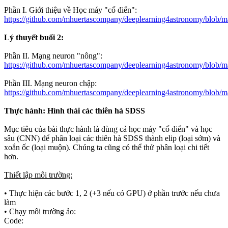
Phần I. Giới thiệu về Học máy "cổ điển":
https://github.com/mhuertascompany/deeplearning4astronomy/blob/mas
Lý thuyết buổi 2:
Phần II. Mạng neuron "nông":
https://github.com/mhuertascompany/deeplearning4astronomy/blob/m
Phần III. Mạng neuron chập:
https://github.com/mhuertascompany/deeplearning4astronomy/blob/m
Thực hành: Hình thái các thiên hà SDSS
Mục tiêu của bài thực hành là dùng cả học máy "cổ điển" và học
sâu (CNN) để phân loại các thiên hà SDSS thành elip (loại sớm) và
xoắn ốc (loại muộn). Chúng ta cũng có thể thử phân loại chi tiết
hơn.
Thiết lập môi trường:
• Thực hiện các bước 1, 2 (+3 nếu có GPU) ở phần trước nếu chưa
làm
• Chạy môi trường ảo:
Code: