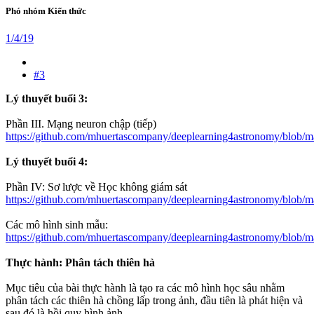
Phó nhóm Kiến thức
1/4/19
#3
Lý thuyết buổi 3:
Phần III. Mạng neuron chập (tiếp)
https://github.com/mhuertascompany/deeplearning4astronomy/blob/m
Lý thuyết buổi 4:
Phần IV: Sơ lược về Học không giám sát
https://github.com/mhuertascompany/deeplearning4astronomy/blob/mas
Các mô hình sinh mẫu:
https://github.com/mhuertascompany/deeplearning4astronomy/blob/mas
Thực hành: Phân tách thiên hà
Mục tiêu của bài thực hành là tạo ra các mô hình học sâu nhằm
phân tách các thiên hà chồng lấp trong ảnh, đầu tiên là phát hiện và
sau đó là hồi quy hình ảnh.