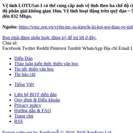
Vệ tinh LOTUSat-1 có thể cung cấp ảnh vệ tinh theo ba chế độ c
độ phân giải không gian 16m. Vệ tinh hoạt động trên quỹ đạo ~ 5
đến 832 Mbps.
Nguồn:
https://vnsc.org.vn/vi/tin-tuc-su-kien/le-ki-ket-goi-thau-ve-ti
Bạn phải đăng nhập hoặc đăng ký để trả lời ở đây.
Chia sẻ:
Facebook
Twitter
Reddit
Pinterest
Tumblr
WhatsApp
Địa chỉ Email
L
Diễn Đàn
Thảo luận kiến thức thiên văn học
Tin tức thiên văn học
Tin báo chí
Tiếng Việt
Liên hệ BQT diễn đàn
Quy định & Điều khoản
Privacy policy
Hướng dẫn & FAQ
Trang chủ
RSS
®
Forum software by XenForo
© 2010-2019 XenForo Ltd.