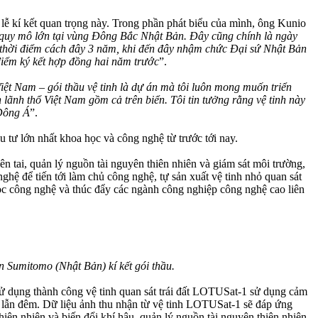
ễ kí kết quan trọng này. Trong phần phát biểu của mình, ông Kunio
 quy mô lớn tại vùng Đông Bắc Nhật Bản. Đây cũng chính là ngày
ào thời điểm cách đây 3 năm, khi đến đây nhậm chức Đại sứ Nhật Bản
 điểm ký kết hợp đồng hai năm trước
”.
iệt Nam – gói thầu vệ tinh là dự án mà tôi luôn mong muốn triển
n lãnh thổ Việt Nam gồm cả trên biển. Tôi tin tưởng rằng vệ tinh này
 Đông Á
”.
tư lớn nhất khoa học và công nghệ từ trước tới nay.
n tai, quản lý nguồn tài nguyên thiên nhiên và giám sát môi trường,
nghệ để tiến tới làm chủ công nghệ, tự sản xuất vệ tinh nhỏ quan sát
ọc công nghệ và thúc đẩy các ngành công nghiệp công nghệ cao liên
 Sumitomo (Nhật Bản) kí kết gói thầu.
sử dụng thành công vệ tinh quan sát trái đất LOTUSat-1 sử dụng cảm
ày lẫn đêm. Dữ liệu ảnh thu nhận từ vệ tinh LOTUSat-1 sẽ đáp ứng
iên nhiên và biến đổi khí hậu, quản lý nguồn tài nguyên thiên nhiên