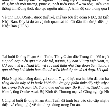
và giám sát môi trường, phục vụ phát triển kinh tế – xã hội; Triển k
thông tin; Đồng thời, đào tạo nguồn nhân lực trình độ cao thông qua 
Vệ tinh LOTUSat-1 được thiết kế, chế tạo bởi tập đoàn NEC, dự kiế
Nhật Bản. Đây là dự án vệ tinh quan sát trái đất đầu tiên được điều
Nhật Bản (JICA).
Tại buổi lễ, ông Phạm Anh Tuấn, Tổng Giám đốc Trung tâm Vũ trụ V
sự phối hợp hiệu quả của các Bộ, ngành, Ủy ban Vũ trụ Việt Nam, s
Cơ quan vũ trụ Nhật Bản và các nhà thầu như Tập đoàn Sumitomo, t
qua những khó khăn ban đầu để triển khai dự án và có được kết qu
Phía Nhật Bản cũng đánh giá cao những nỗ lực mà hai bên đã tiến hành 
rằng dự án này sẽ là bước khởi đầu lớn góp phần thúc đẩy việc xây d
lai. Trong thời gian tới, thông qua dự án này, Bộ Kinh tế, Thương m
Nam
”, ông Osuke Asai, Bộ Kinh tế, Thương mại và Công nghiệp Nh
Cũng tại buổi lễ, ông Phạm Anh Tuấn đã trình bày báo cáo cập nhật v
thiệu về công nghệ vệ tinh được dùng trong Dự án.