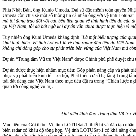
Phía Nhật Bản, ông Kunio Umeda, Đại sứ đặc mệnh toàn quyền Nhật B
Umeda còn chia sẻ một số thông tin cá nhân ông với vệ tinh LotuSat-
mà tôi đang trao đổi với các bên liên quan về tình hình tiến độ củ
tại Việt Nam, tôi đã bất ngờ khi dự án vẫn chưa được thực hiện vì mộ
Tuy nhiên ông Kuni Umeda khẳng định “
Là một biểu tượng của quan
khai thực hiện. Vệ tinh Lotus-1 là vệ tinh radar đầu tiên do Việt Nam
không chỉ đóng góp cho sự phát triển bền vững của Việt Nam mà cò
Dự án “Trung tâm Vũ trụ Việt Nam” được Chính phủ phê duyệt chủ trư
Dự án được thực hiện nhằm mục tiêu: Góp phần nâng cấp và phát triển 
phục vụ phát triển kinh tế – xã hội; Phát triển cơ sở hạ tầng Trung t
trái đất riêng của Việt Nam theo mục tiêu đặt ra trong “Chiến lược
quan tới công nghệ vũ trụ.
Đại diện lãnh đạo Trung tâm Vũ trụ V
Mục tiêu của Gói thầu “Vệ tinh LOTUSat-1, thiết bị và đào tạo nhân
biến radar có khẩu độ tổng hợp. Vệ tinh LOTUSat-1 có khả năng chụp 
được nhu cầu cấp bách về nguồn ảnh, cung cấp các thông tin chính xá