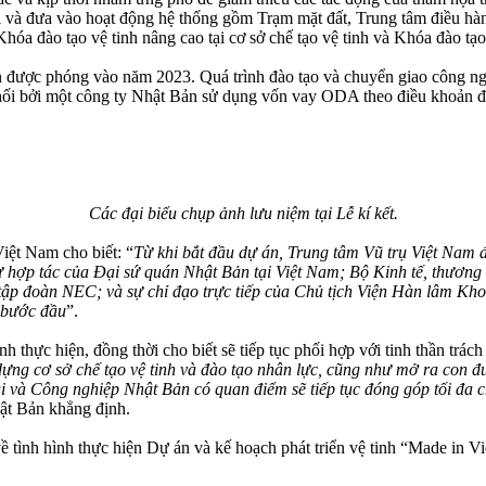
hai và đưa vào hoạt động hệ thống gồm Trạm mặt đất, Trung tâm điều hàn
Khóa đào tạo vệ tinh nâng cao tại cơ sở chế tạo vệ tinh và Khóa đào tạo
n được phóng vào năm 2023. Quá trình đào tạo và chuyển giao công ng
 phối bởi một công ty Nhật Bản sử dụng vốn vay ODA theo điều khoản đặ
Các đại biểu chụp ảnh lưu niệm tại Lễ kí kết.
iệt Nam cho biết: “
Từ khi bắt đầu dự án, Trung tâm Vũ trụ Việt Nam
ự hợp tác của Đại sứ quán Nhật Bản tại Việt Nam; Bộ Kinh tế, thươn
ập đoàn NEC; và sự chỉ đạo trực tiếp của Chủ tịch Viện Hàn lâm Kh
ả bước đầu
”.
thực hiện, đồng thời cho biết sẽ tiếp tục phối hợp với tinh thần trách
ựng cơ sở chế tạo vệ tinh và đào tạo nhân lực, cũng như mở ra con đườ
ại và Công nghiệp Nhật Bản có quan điểm sẽ tiếp tục đóng góp tối đa 
ật Bản khẳng định.
ề tình hình thực hiện Dự án và kế hoạch phát triển vệ tinh “Made in 