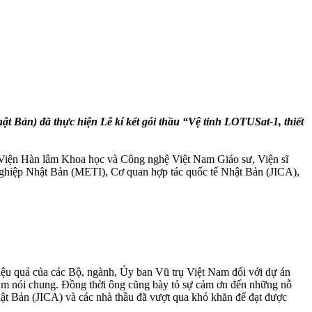
 Bản) đã thực hiện Lễ kí kết gói thầu “Vệ tinh LOTUSat-1, thiết
Viện Hàn lâm Khoa học và Công nghệ Việt Nam Giáo sư, Viện sĩ
nghiệp Nhật Bản (METI), Cơ quan hợp tác quốc tế Nhật Bản (JICA),
iệu quả của các Bộ, ngành, Ủy ban Vũ trụ Việt Nam đối với dự án
Nam nói chung. Đồng thời ông cũng bày tỏ sự cảm ơn đến những nỗ
ật Bản (JICA) và các nhà thầu đã vượt qua khó khăn để đạt được