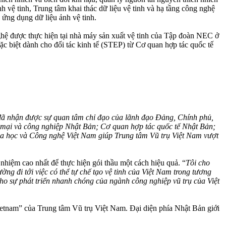
h vệ tinh, Trung tâm khai thác dữ liệu vệ tinh và hạ tầng công nghệ
 ứng dụng dữ liệu ảnh vệ tinh.
hệ được thực hiện tại nhà máy sản xuất vệ tinh của Tập đoàn NEC ở
c biệt dành cho đối tác kinh tế (STEP) từ Cơ quan hợp tác quốc tế
 đã nhận được sự quan tâm chỉ đạo của lãnh đạo Đảng, Chính phủ,
g mại và công nghiệp Nhật Bản; Cơ quan hợp tác quốc tế Nhật Bản;
oa học và Công nghệ Việt Nam giúp Trung tâm Vũ trụ Việt Nam vượt
 nhiệm cao nhất để thực hiện gói thầu một cách hiệu quả. “
Tôi cho
ng đi tới việc có thể tự chế tạo vệ tinh của Việt Nam trong tương
cho sự phát triển nhanh chóng của ngành công nghiệp vũ trụ của Việt
Vietnam” của Trung tâm Vũ trụ Việt Nam. Đại diện phía Nhật Bản giới