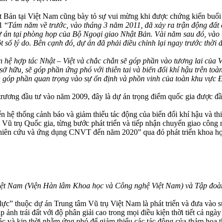
ản tại Việt Nam cũng bày tỏ sự vui mừng khi được chứng kiến buổi l
1 “
Tám năm về trước, vào tháng 3 năm 2011, đã xảy ra trận động đất
a dự án tại phòng họp của Bộ Ngoại giao Nhật Bản. Vài năm sau đó, v
t số lý do. Bên cạnh đó, dự án đã phải điều chỉnh lại ngay trước thời
 hệ hợp tác Nhật – Việt và chắc chắn sẽ góp phần vào tương lai của V
 sở hữu, sẽ góp phần ứng phó với thiên tai và biến đổi khí hậu trên toà
n góp phần quan trọng vào sự ổn định và phồn vinh của toàn khu vực
ơng đầu tư vào năm 2009, đây là dự án trọng điểm quốc gia được đầu 
hệ thống cảnh báo và giảm thiểu tác động của biến đổi khí hậu và thiê
âm Vũ trụ Quốc gia, từng bước phát triển và tiếp nhận chuyển giao công 
 nghiên cứu và ứng dụng CNVT đến năm 2020” qua đó phát triển khoa h
iệt Nam (Viện Hàn lâm Khoa học và Công nghệ Việt Nam) và Tập đoàn
 lực” thuộc dự án Trung tâm Vũ trụ Việt Nam là phát triển và đưa vào 
ảnh trái đất với độ phân giải cao trong mọi điều kiện thời tiết cả ng
c và kịp thời nhằm ứng phó để giảm thiểu các tác động của thảm họa th