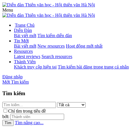
Menu
Trang Chủ
Diễn Đàn
Bài viết mới
Tìm kiếm diễn đàn
Tin Mới
Bài viết mới
New resources
Hoạt động mới nhất
Resources
Latest reviews
Search resources
Thành Viên
Khách truy cập hiện tại
Tìm kiếm bài đăng trong trang cá nhân
Đăng nhập
Mới
Tìm kiếm
Tìm kiếm
Chỉ tìm trong tiêu đề
bởi:
Tìm nâng cao...
Tìm