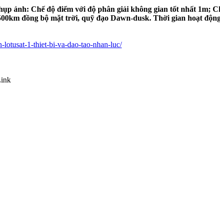
hụp ảnh: Chế độ điểm với độ phân giải không gian tốt nhất 1m; C
00km đồng bộ mặt trời, quỹ đạo Dawn-dusk. Thời gian hoạt động của
nh-lotusat-1-thiet-bi-va-dao-tao-nhan-luc/
ink