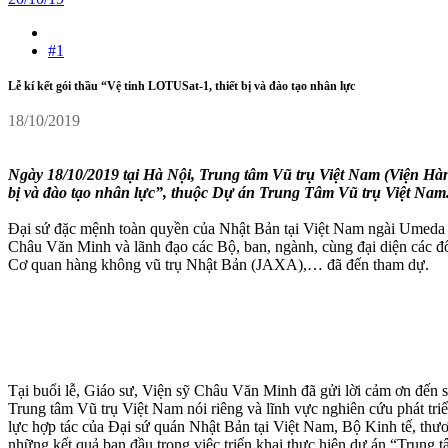
#1
Lễ kí kết gói thầu “Vệ tinh LOTUSat-1, thiết bị và đào tạo nhân lực
18/10/2019
Ngày 18/10/2019 tại Hà Nội, Trung tâm Vũ trụ Việt Nam (Viện Hà
bị và đào tạo nhân lực”, thuộc Dự án Trung Tâm Vũ trụ Việt Nam
Đại sứ đặc mệnh toàn quyền của Nhật Bản tại Việt Nam ngài Umed
Châu Văn Minh và lãnh đạo các Bộ, ban, ngành, cùng đại diện các 
Cơ quan hàng không vũ trụ Nhật Bản (JAXA),… đã đến tham dự.
Tại buổi lễ, Giáo sư, Viện sỹ Châu Văn Minh đã gửi lời cảm ơn đến 
Trung tâm Vũ trụ Việt Nam nói riêng và lĩnh vực nghiên cứu phát t
lực hợp tác của Đại sứ quán Nhật Bản tại Việt Nam, Bộ Kinh tế, th
những kết quả ban đầu trong việc triển khai thực hiện dự án “Trung 