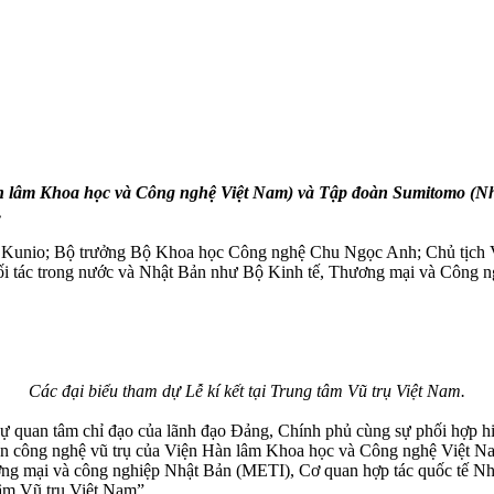
n lâm Khoa học và Công nghệ Việt Nam) và Tập đoàn Sumitomo (Nhật
.
a Kunio; Bộ trưởng Bộ Khoa học Công nghệ Chu Ngọc Anh; Chủ tịch 
đối tác trong nước và Nhật Bản như Bộ Kinh tế, Thương mại và Công 
Các đại biểu tham dự Lễ kí kết tại Trung tâm Vũ trụ Việt Nam.
sự quan tâm chỉ đạo của lãnh đạo Đảng, Chính phủ cùng sự phối hợp h
riển công nghệ vũ trụ của Viện Hàn lâm Khoa học và Công nghệ Việt 
ương mại và công nghiệp Nhật Bản (METI), Cơ quan hợp tác quốc tế Nh
tâm Vũ trụ Việt Nam”.