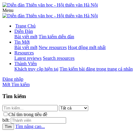
Menu
Trang Chủ
Diễn Đàn
Bài viết mới
Tìm kiếm diễn đàn
Tin Mới
Bài viết mới
New resources
Hoạt động mới nhất
Resources
Latest reviews
Search resources
Thành Viên
Khách truy cập hiện tại
Tìm kiếm bài đăng trong trang cá nhân
Đăng nhập
Mới
Tìm kiếm
Tìm kiếm
Chỉ tìm trong tiêu đề
bởi:
Tìm nâng cao...
Tìm