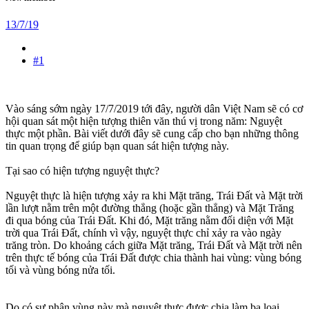
13/7/19
#1
Vào sáng sớm ngày 17/7/2019 tới đây, người dân Việt Nam sẽ có cơ
hội quan sát một hiện tượng thiên văn thú vị trong năm: Nguyệt
thực một phần. Bài viết dưới đây sẽ cung cấp cho bạn những thông
tin quan trọng để giúp bạn quan sát hiện tượng này.
Tại sao có hiện tượng nguyệt thực?
Nguyệt thực là hiện tượng xảy ra khi Mặt trăng, Trái Đất và Mặt trời
lần lượt nằm trên một đường thẳng (hoặc gần thẳng) và Mặt Trăng
đi qua bóng của Trái Đất. Khi đó, Mặt trăng nằm đối diện với Mặt
trời qua Trái Đất, chính vì vậy, nguyệt thực chỉ xảy ra vào ngày
trăng tròn. Do khoảng cách giữa Mặt trăng, Trái Đất và Mặt trời nên
trên thực tế bóng của Trái Đất được chia thành hai vùng: vùng bóng
tối và vùng bóng nửa tối.
Do có sự phân vùng này mà nguyệt thực được chia làm ba loại,