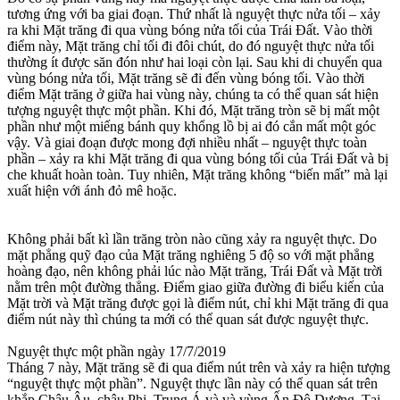
tương ứng với ba giai đoạn. Thứ nhất là nguyệt thực nửa tối – xảy
ra khi Mặt trăng đi qua vùng bóng nửa tối của Trái Đất. Vào thời
điểm này, Mặt trăng chỉ tối đi đôi chút, do đó nguyệt thực nửa tối
thường ít được săn đón như hai loại còn lại. Sau khi di chuyển qua
vùng bóng nửa tối, Mặt trăng sẽ đi đến vùng bóng tối. Vào thời
điểm Mặt trăng ở giữa hai vùng này, chúng ta có thể quan sát hiện
tượng nguyệt thực một phần. Khi đó, Mặt trăng tròn sẽ bị mất một
phần như một miếng bánh quy khổng lồ bị ai đó cắn mất một góc
vậy. Và giai đoạn được mong đợi nhiều nhất – nguyệt thực toàn
phần – xảy ra khi Mặt trăng đi qua vùng bóng tối của Trái Đất và bị
che khuất hoàn toàn. Tuy nhiên, Mặt trăng không “biến mất” mà lại
xuất hiện với ánh đỏ mê hoặc.
Không phải bất kì lần trăng tròn nào cũng xảy ra nguyệt thực. Do
mặt phẳng quỹ đạo của Mặt trăng nghiêng 5 độ so với mặt phẳng
hoàng đạo, nên không phải lúc nào Mặt trăng, Trái Đất và Mặt trời
nằm trên một đường thẳng. Điểm giao giữa đường đi biểu kiến của
Mặt trời và Mặt trăng được gọi là điểm nút, chỉ khi Mặt trăng đi qua
điểm nút này thì chúng ta mới có thể quan sát được nguyệt thực.
Nguyệt thực một phần ngày 17/7/2019
Tháng 7 này, Mặt trăng sẽ đi qua điểm nút trên và xảy ra hiện tượng
“nguyệt thực một phần”. Nguyệt thực lần này có thể quan sát trên
khắp Châu Âu, châu Phi, Trung Á và và vùng Ấn Độ Dương. Tại