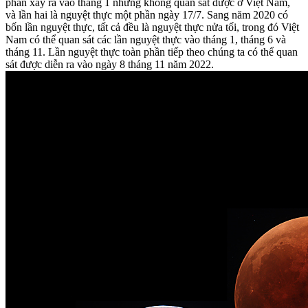
phần xảy ra vào tháng 1 nhưng không quan sát được ở Việt Nam,
và lần hai là nguyệt thực một phần ngày 17/7. Sang năm 2020 có
bốn lần nguyệt thực, tất cả đều là nguyệt thực nửa tối, trong đó Việt
Nam có thể quan sát các lần nguyệt thực vào tháng 1, tháng 6 và
tháng 11. Lần nguyệt thực toàn phần tiếp theo chúng ta có thể quan
sát được diễn ra vào ngày 8 tháng 11 năm 2022.