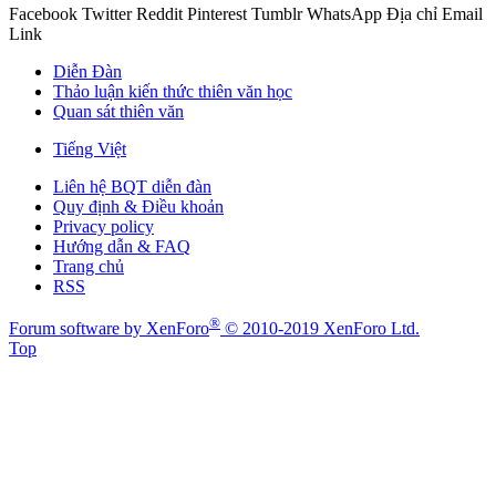
Facebook
Twitter
Reddit
Pinterest
Tumblr
WhatsApp
Địa chỉ Email
Link
Diễn Đàn
Thảo luận kiến thức thiên văn học
Quan sát thiên văn
Tiếng Việt
Liên hệ BQT diễn đàn
Quy định & Điều khoản
Privacy policy
Hướng dẫn & FAQ
Trang chủ
RSS
®
Forum software by XenForo
© 2010-2019 XenForo Ltd.
Top