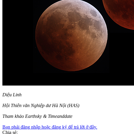
Diệu Linh
Hội Thiên văn Nghiệp dư Hà Nội (HAS)
Tham khảo Earthsky & Timeanddate
Bạn phải đăng nhập hoặc đăng ký để trả lời ở đây.
Chia sẻ: