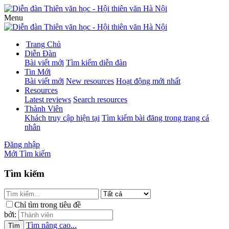
Menu
Trang Chủ
Diễn Đàn
Bài viết mới
Tìm kiếm diễn đàn
Tin Mới
Bài viết mới
New resources
Hoạt động mới nhất
Resources
Latest reviews
Search resources
Thành Viên
Khách truy cập hiện tại
Tìm kiếm bài đăng trong trang cá
nhân
Đăng nhập
Mới
Tìm kiếm
Tìm kiếm
Chỉ tìm trong tiêu đề
bởi:
Tìm nâng cao...
Tìm