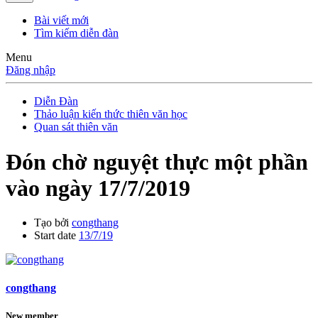
Bài viết mới
Tìm kiếm diễn đàn
Menu
Đăng nhập
Diễn Đàn
Thảo luận kiến thức thiên văn học
Quan sát thiên văn
Đón chờ nguyệt thực một phần
vào ngày 17/7/2019
Tạo bởi
congthang
Start date
13/7/19
congthang
New member