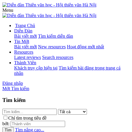
Menu
Trang Chủ
Diễn Đàn
Bài viết mới
Tìm kiếm diễn đàn
Tin Mới
Bài viết mới
New resources
Hoạt động mới nhất
Resources
Latest reviews
Search resources
Thành Viên
Khách truy cập hiện tại
Tìm kiếm bài đăng trong trang cá
nhân
Đăng nhập
Mới
Tìm kiếm
Tìm kiếm
Chỉ tìm trong tiêu đề
bởi:
Tìm nâng cao...
Tìm