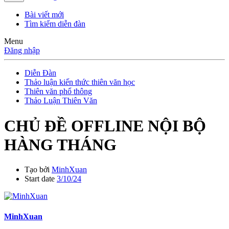
Bài viết mới
Tìm kiếm diễn đàn
Menu
Đăng nhập
Diễn Đàn
Thảo luận kiến thức thiên văn học
Thiên văn phổ thông
Thảo Luận Thiên Văn
CHỦ ĐỀ OFFLINE NỘI BỘ
HÀNG THÁNG
Tạo bởi
MinhXuan
Start date
3/10/24
MinhXuan