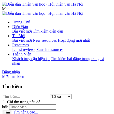
Menu
Trang Chủ
Diễn Đàn
Bài viết mới
Tìm kiếm diễn đàn
Tin Mới
Bài viết mới
New resources
Hoạt động mới nhất
Resources
Latest reviews
Search resources
Thành Viên
Khách truy cập hiện tại
Tìm kiếm bài đăng trong trang cá
nhân
Đăng nhập
Mới
Tìm kiếm
Tìm kiếm
Chỉ tìm trong tiêu đề
bởi:
Tìm nâng cao...
Tìm