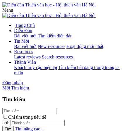
Menu
Trang Chủ
Diễn Đàn
Bài viết mới
Tìm kiếm diễn đàn
Tin Mới
Bài viết mới
New resources
Hoạt động mới nhất
Resources
Latest reviews
Search resources
Thành Viên
Khách truy cập hiện tại
Tìm kiếm bài đăng trong trang cá
nhân
Đăng nhập
Mới
Tìm kiếm
Tìm kiếm
Chỉ tìm trong tiêu đề
bởi:
Tìm nâng cao...
Tìm