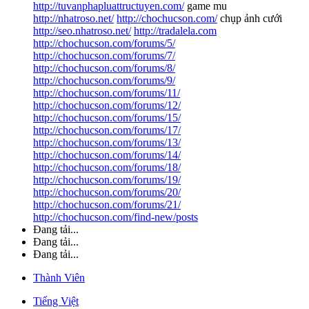
http://tuvanphapluattructuyen.com/
game mu
http://nhatroso.net/
http://chochucson.com/
chụp ảnh cưới
http://seo.nhatroso.net/
http://tradalela.com
http://chochucson.com/forums/5/
http://chochucson.com/forums/7/
http://chochucson.com/forums/8/
http://chochucson.com/forums/9/
http://chochucson.com/forums/11/
http://chochucson.com/forums/12/
http://chochucson.com/forums/15/
http://chochucson.com/forums/17/
http://chochucson.com/forums/13/
http://chochucson.com/forums/14/
http://chochucson.com/forums/18/
http://chochucson.com/forums/19/
http://chochucson.com/forums/20/
http://chochucson.com/forums/21/
http://chochucson.com/find-new/posts
Đang tải...
Đang tải...
Đang tải...
Thành Viên
Tiếng Việt