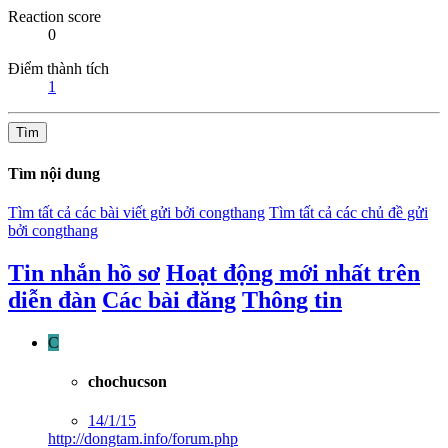
Reaction score
0
Điểm thành tích
1
Tìm
Tìm nội dung
Tìm tất cả các bài viết gửi bởi congthang
Tìm tất cả các chủ đề gửi
bởi congthang
Tin nhắn hồ sơ
Hoạt động mới nhất trên
diễn đàn
Các bài đăng
Thông tin
C
chochucson
14/1/15
http://dongtam.info/forum.php