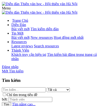
Menu
Trang Chủ
Diễn Đàn
Bài viết mới
Tìm kiếm diễn đàn
Tin Mới
Bài viết mới
New resources
Hoạt động mới nhất
Resources
Latest reviews
Search resources
Thành Viên
Khách truy cập hiện tại
Tìm kiếm bài đăng trong trang cá
nhân
Đăng nhập
Mới
Tìm kiếm
Tìm kiếm
Chỉ tìm trong tiêu đề
bởi:
Tìm nâng cao...
Tìm