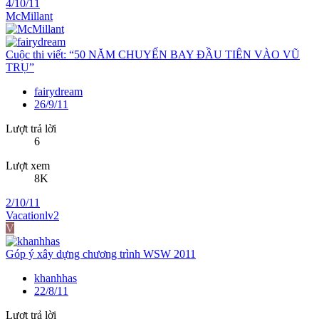
4/10/11
McMillant
Cuộc thi viết: “50 NĂM CHUYẾN BAY ĐẦU TIÊN VÀO VŨ
TRỤ”
fairydream
26/9/11
Lượt trả lời
6
Lượt xem
8K
2/10/11
Vacationlv2
V
Góp ý xây dựng chương trình WSW 2011
khanhhas
22/8/11
Lượt trả lời