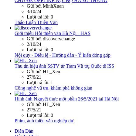
CHỦ ĐỀ OFFLINE NỘI BỘ HÀNG THÁNG
Gửi bởi MinhXuan
3/10/24
Lượt trả lời: 0
Thảo Luận Thiên Văn
Giới thiệu Hội thiên văn Hà Nội - HAS
Gửi bởi discoverychange
2/10/24
Lượt trả lời: 0
Nội quy - Điều lệ - Hướng dẫn - Ý kiến đóng góp
Thu tín hiệu ảnh SSTV từ Trạm Vũ trụ Quốc tế ISS
Gửi bởi HL_Xen
27/6/21
Lượt trả lời: 1
Công nghệ vũ trụ, khám phá không gian
Hình ảnh Nguyệt thực một phần 26/5/2021 tại Hà Nội
Gửi bởi HL_Xen
27/5/21
Lượt trả lời: 0
Phim, ảnh thiên văn nghiệp dư
Diễn Đàn