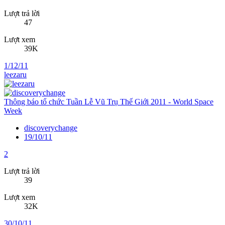
Lượt trả lời
47
Lượt xem
39K
1/12/11
leezaru
Thông báo tổ chức Tuần Lễ Vũ Trụ Thế Giới 2011 - World Space
Week
discoverychange
19/10/11
2
Lượt trả lời
39
Lượt xem
32K
30/10/11