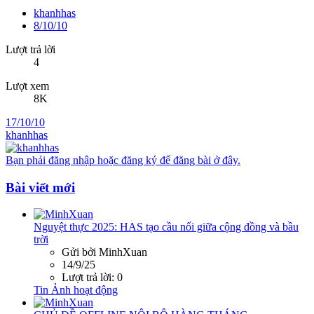
khanhhas
8/10/10
Lượt trả lời
4
Lượt xem
8K
17/10/10
khanhhas
Bạn phải đăng nhập hoặc đăng ký để đăng bài ở đây.
Bài viết mới
Nguyệt thực 2025: HAS tạo cầu nối giữa cộng đồng và bầu
trời
Gửi bởi MinhXuan
14/9/25
Lượt trả lời: 0
Tin Ảnh hoạt động