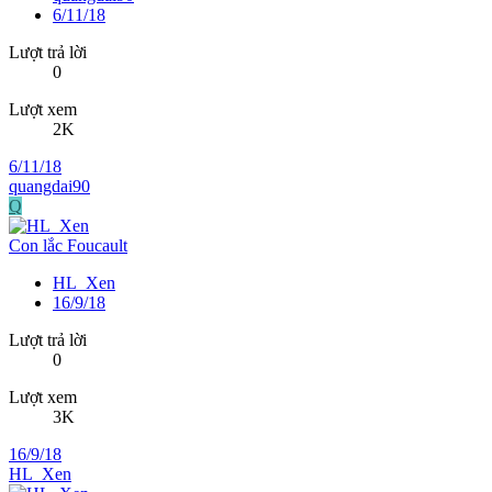
6/11/18
Lượt trả lời
0
Lượt xem
2K
6/11/18
quangdai90
Q
Con lắc Foucault
HL_Xen
16/9/18
Lượt trả lời
0
Lượt xem
3K
16/9/18
HL_Xen