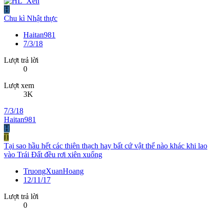
H
Chu kì Nhật thực
Haitan981
7/3/18
Lượt trả lời
0
Lượt xem
3K
7/3/18
Haitan981
H
T
Tại sao hầu hết các thiên thạch hay bất cứ vật thể nào khác khi lao
vào Trái Đất đều rơi xiên xuống
TruongXuanHoang
12/11/17
Lượt trả lời
0