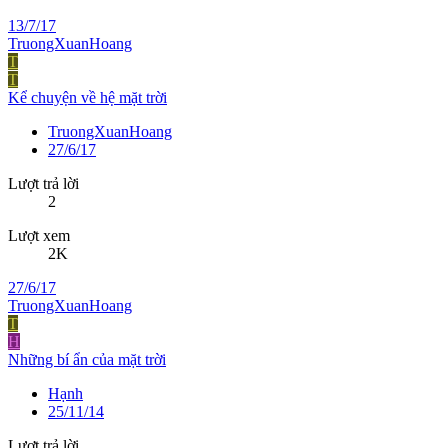
13/7/17
TruongXuanHoang
T
T
Kể chuyện về hệ mặt trời
TruongXuanHoang
27/6/17
Lượt trả lời
2
Lượt xem
2K
27/6/17
TruongXuanHoang
T
H
Những bí ẩn của mặt trời
Hạnh
25/11/14
Lượt trả lời