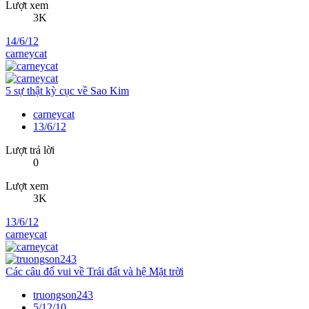
Lượt xem
3K
14/6/12
carneycat
5 sự thật kỳ cục về Sao Kim
carneycat
13/6/12
Lượt trả lời
0
Lượt xem
3K
13/6/12
carneycat
Các câu đố vui về Trái đất và hệ Mặt trời
truongson243
5/12/10