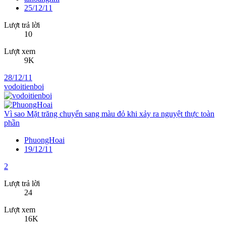
25/12/11
Lượt trả lời
10
Lượt xem
9K
28/12/11
vodoitienboi
Vì sao Mặt trăng chuyển sang màu đỏ khi xảy ra nguyệt thực toàn
phần
PhuongHoai
19/12/11
2
Lượt trả lời
24
Lượt xem
16K