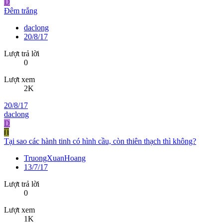
D
Đêm trắng
daclong
20/8/17
Lượt trả lời
0
Lượt xem
2K
20/8/17
daclong
D
T
Tại sao các hành tinh có hình cầu, còn thiên thạch thì không?
TruongXuanHoang
13/7/17
Lượt trả lời
0
Lượt xem
1K