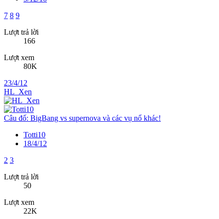
7
8
9
Lượt trả lời
166
Lượt xem
80K
23/4/12
HL_Xen
Câu đố: BigBang vs supernova và các vụ nổ khác!
Totti10
18/4/12
2
3
Lượt trả lời
50
Lượt xem
22K