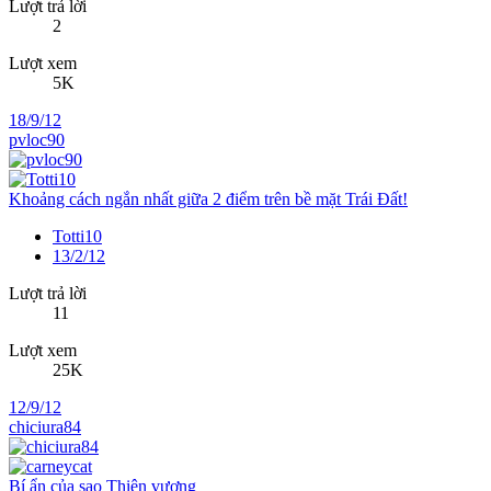
Lượt trả lời
2
Lượt xem
5K
18/9/12
pvloc90
Khoảng cách ngắn nhất giữa 2 điểm trên bề mặt Trái Đất!
Totti10
13/2/12
Lượt trả lời
11
Lượt xem
25K
12/9/12
chiciura84
Bí ẩn của sao Thiên vương