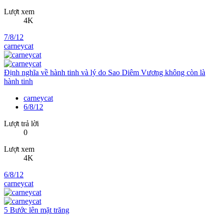
Lượt xem
4K
7/8/12
carneycat
Định nghĩa về hành tinh và lý do Sao Diêm Vương không còn là
hành tinh
carneycat
6/8/12
Lượt trả lời
0
Lượt xem
4K
6/8/12
carneycat
5 Bước lên mặt trăng