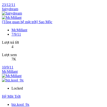
23/12/11
fairydream
[Tổng quan hệ mặt trời] Sao Mộc
McMillant
7/9/11
Lượt trả lời
4
Lượt xem
7K
10/9/11
McMillant
Locked
Hệ Mặt Trời
biz.kool_9x