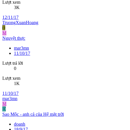
Lượt xem
3K
12/11/17
TruongXuanHoang
T
M
Nguyệt thực
mar3mn
11/10/17
Lượt trả lời
0
Lượt xem
1K
11/10/17
mar3mn
M
D
Sao Mộc - anh cả của Hệ mặt trời
doanh
18/9/17