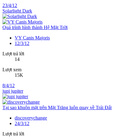
23/4/12
Solarlight Dark
Quá trình hình thành Hệ Mặt Trời
VY Canis Majoris
12/3/12
Lượt trả lời
14
Lượt xem
15K
8/4/12
jupi jupiter
Tại sao khuôn mặt trên Mặt Trăng luôn quay về Trái Đất
discoverychange
24/3/12
Lượt trả lời