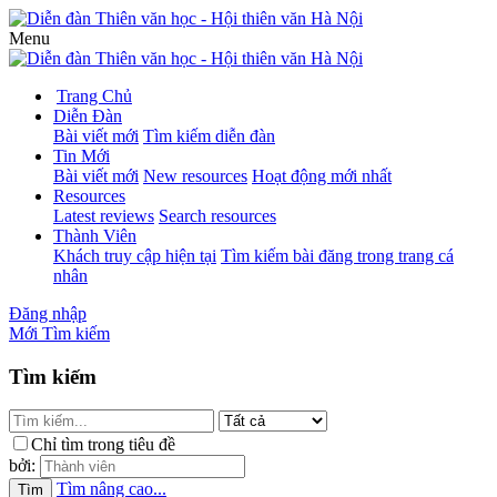
Menu
Trang Chủ
Diễn Đàn
Bài viết mới
Tìm kiếm diễn đàn
Tin Mới
Bài viết mới
New resources
Hoạt động mới nhất
Resources
Latest reviews
Search resources
Thành Viên
Khách truy cập hiện tại
Tìm kiếm bài đăng trong trang cá
nhân
Đăng nhập
Mới
Tìm kiếm
Tìm kiếm
Chỉ tìm trong tiêu đề
bởi:
Tìm nâng cao...
Tìm