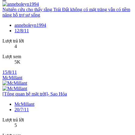
Nghiên cứu cho thấy rằng Trái Đất không có mặt trăng vẫn có tiềm
năng hỗ trợ sự sống
anneboleyn1994
12/8/11
Lượt trả lời
4
Lượt xem
5K
15/8/11
McMillant
[Tổng quan hệ mặt trời]- Sao Hỏa
McMillant
20/7/11
Lượt trả lời
5