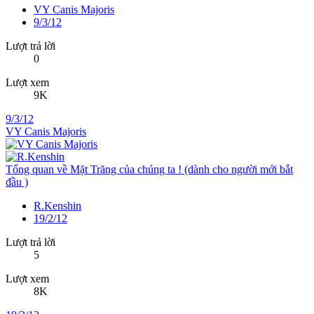
VY Canis Majoris
9/3/12
Lượt trả lời
0
Lượt xem
9K
9/3/12
VY Canis Majoris
Tổng quan về Mặt Trăng của chúng ta ! (dành cho người mới bắt
đầu )
R.Kenshin
19/2/12
Lượt trả lời
5
Lượt xem
8K