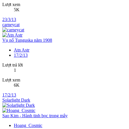
Lượt xem
5K
23/3/13
carneycat
Vụ nổ Tunguska năm 1908
Atn Astr
17/2/13
Lượt trả lời
1
Lượt xem
6K
17/2/13
Solarlight Dark
Sao Kim - Hành tinh bọc trong mây
Hoang_Cosmic