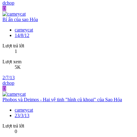
dchop
D
Bí ẩn của sao Hỏa
carneycat
14/8/12
Lượt trả lời
1
Lượt xem
5K
2/7/13
dchop
D
Phobos và Deimos - Hai vệ tinh "hình củ khoai" của Sao Hỏa
carneycat
23/3/13
Lượt trả lời
0