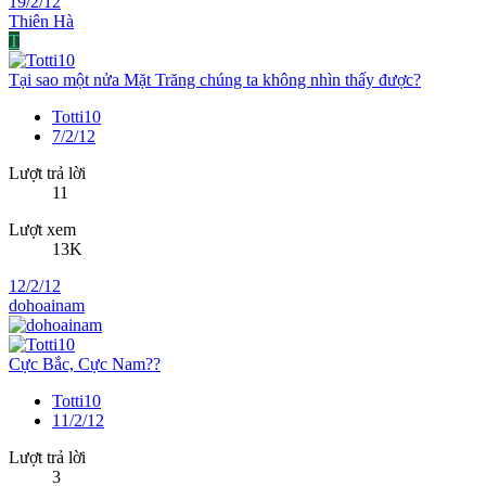
19/2/12
Thiên Hà
T
Tại sao một nửa Mặt Trăng chúng ta không nhìn thấy được?
Totti10
7/2/12
Lượt trả lời
11
Lượt xem
13K
12/2/12
dohoainam
Cực Bắc, Cực Nam??
Totti10
11/2/12
Lượt trả lời
3