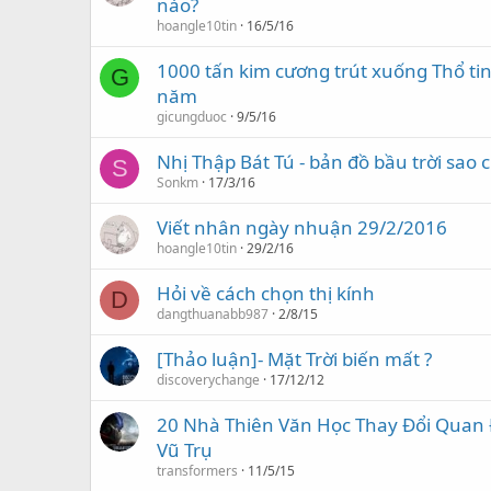
nào?
hoangle10tin
16/5/16
1000 tấn kim cương trút xuống Thổ ti
G
năm
gicungduoc
9/5/16
Nhị Thập Bát Tú - bản đồ bầu trời sao
S
Sonkm
17/3/16
Viết nhân ngày nhuận 29/2/2016
hoangle10tin
29/2/16
Hỏi về cách chọn thị kính
D
dangthuanabb987
2/8/15
[Thảo luận]- Mặt Trời biến mất ?
discoverychange
17/12/12
20 Nhà Thiên Văn Học Thay Đổi Quan
Vũ Trụ
transformers
11/5/15