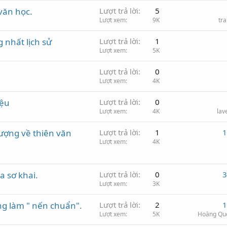
 văn học.
Lượt trả lời
5
Lượt xem
9K
tr
 nhất lịch sử
Lượt trả lời
1
Lượt xem
5K
Lượt trả lời
0
Lượt xem
4K
iệu
Lượt trả lời
0
Lượt xem
4K
lav
ượng về thiên văn
Lượt trả lời
1
1
Lượt xem
4K
a sơ khai.
Lượt trả lời
0
3
Lượt xem
3K
ùng làm " nến chuẩn".
Lượt trả lời
2
1
Lượt xem
5K
Hoàng Qu