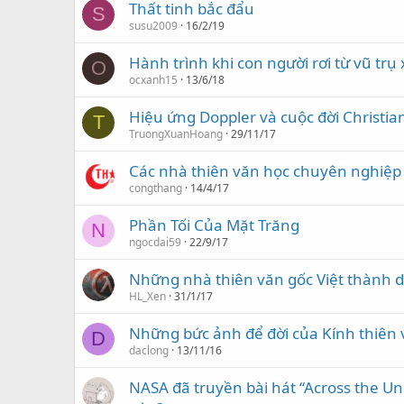
Thất tinh bắc đẩu
S
susu2009
16/2/19
Hành trình khi con người rơi từ vũ trụ
O
ocxanh15
13/6/18
Hiệu ứng Doppler và cuộc đời Christi
T
TruongXuanHoang
29/11/17
Các nhà thiên văn học chuyên nghiệp 
congthang
14/4/17
Phần Tối Của Mặt Trăng
N
ngocdai59
22/9/17
Những nhà thiên văn gốc Việt thành d
HL_Xen
31/1/17
Những bức ảnh để đời của Kính thiên 
D
daclong
13/11/16
NASA đã truyền bài hát “Across the Un