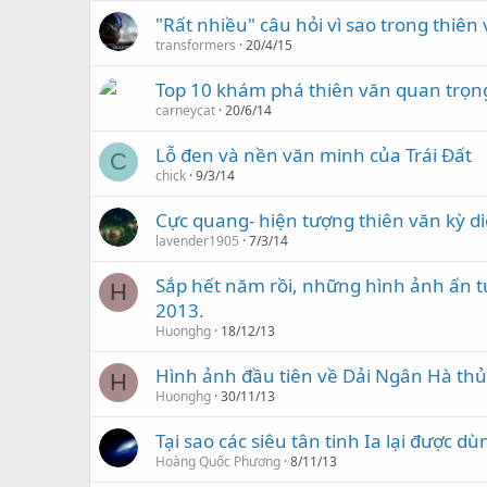
"Rất nhiều" câu hỏi vì sao trong thiên
transformers
20/4/15
Top 10 khám phá thiên văn quan trọng
carneycat
20/6/14
Lỗ đen và nền văn minh của Trái Đất
C
chick
9/3/14
Cực quang- hiện tượng thiên văn kỳ d
lavender1905
7/3/14
Sắp hết năm rồi, những hình ảnh ấn t
H
2013.
Huonghg
18/12/13
Hình ảnh đầu tiên về Dải Ngân Hà thủ
H
Huonghg
30/11/13
Tại sao các siêu tân tinh Ia lại được d
Hoàng Quốc Phương
8/11/13