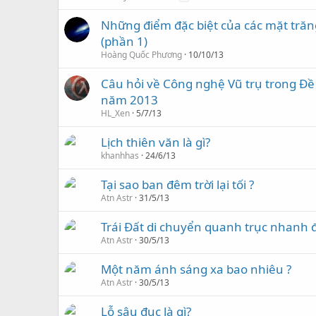
Những điểm đặc biệt của các mặt trăn
(phần 1)
Hoàng Quốc Phương
10/10/13
Câu hỏi về Công nghệ Vũ trụ trong Đề
năm 2013
HL_Xen
5/7/13
Lịch thiên văn là gì?
khanhhas
24/6/13
Tại sao ban đêm trời lại tối ?
Atn Astr
31/5/13
Trái Đất di chuyển quanh trục nhanh 
Atn Astr
30/5/13
Một năm ánh sáng xa bao nhiêu ?
Atn Astr
30/5/13
Lỗ sâu đục là gì?