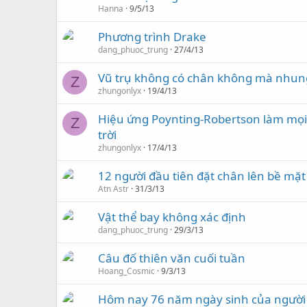
Hanna
9/5/13
Phương trình Drake
dang_phuoc_trung
27/4/13
Vũ trụ không có chân không mà nhung
Z
zhungonlyx
19/4/13
Hiệu ứng Poynting-Robertson làm mọi 
Z
trời
zhungonlyx
17/4/13
12 người đầu tiên đặt chân lên bề mặ
Atn Astr
31/3/13
Vật thể bay không xác định
dang_phuoc_trung
29/3/13
Câu đố thiên văn cuối tuần
Hoang_Cosmic
9/3/13
Hôm nay 76 năm ngày sinh của người 