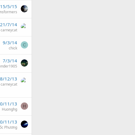
15/5/15
ansformers
21/7/14
carneycat
9/3/14
C
chick
7/3/14
ender1905
8/12/13
carneycat
0/11/13
H
Huonghg
0/11/13
ốc Phương