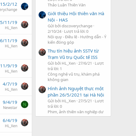
15/2/12
Thảo Luận Thiên Văn
verychange
Giới thiệu Hội thiên văn Hà
Nội - HAS
5/11/19
Gửi bởi discoverychange
HL_Xen
2/10/24
Lượt trả lời: 0
Nội quy - Điều lệ - Hướng dẫn - Ý
6/11/19
kiến đóng góp
HL_Xen
Thu tín hiệu ảnh SSTV từ
Trạm Vũ trụ Quốc tế ISS
Gửi bởi HL_Xen
27/6/21
Lượt
11/9/19
trả lời: 1
HL_Xen
Công nghệ vũ trụ, khám phá
không gian
4/7/19
Hình ảnh Nguyệt thực một
HL_Xen
phần 26/5/2021 tại Hà Nội
Gửi bởi HL_Xen
27/5/21
Lượt
9/4/19
N
trả lời: 0
Newstar
Phim, ảnh thiên văn nghiệp dư
6/4/19
HL_Xen