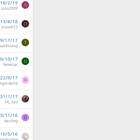
16/2/19
S
susu2009
13/6/18
O
ocxanh15
9/11/17
T
XuanHoang
0/10/17
N
Newstar
22/9/17
N
ngocdai59
31/1/17
HL_Xen
3/11/16
D
daclong
16/5/16
angle10tin