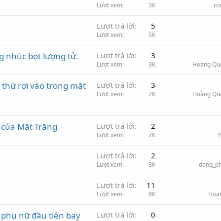
Lượt xem
3K
ro
Lượt trả lời
5
Lượt xem
5K
 nhúc bọt lượng tử.
Lượt trả lời
3
Lượt xem
3K
Hoàng Qu
thứ rơi vào trong mặt
Lượt trả lời
3
Lượt xem
2K
Hoàng Qu
t của Mặt Trăng
Lượt trả lời
2
Lượt xem
2K
P
Lượt trả lời
2
Lượt xem
3K
dang_ph
Lượt trả lời
11
Lượt xem
8K
Hoa
phụ nữ đầu tiên bay
Lượt trả lời
0