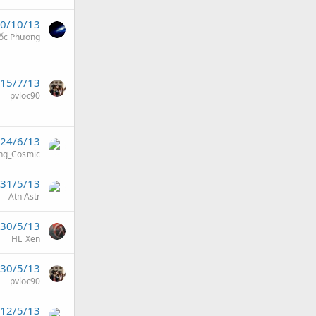
0/10/13
ốc Phương
15/7/13
pvloc90
24/6/13
ng_Cosmic
31/5/13
Atn Astr
30/5/13
HL_Xen
30/5/13
pvloc90
12/5/13