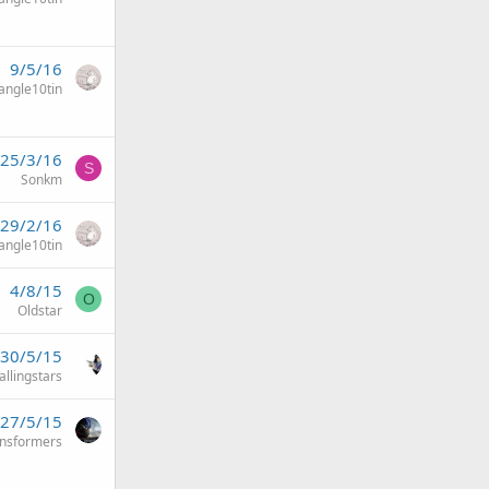
9/5/16
angle10tin
25/3/16
S
Sonkm
29/2/16
angle10tin
4/8/15
O
Oldstar
30/5/15
fallingstars
27/5/15
ansformers