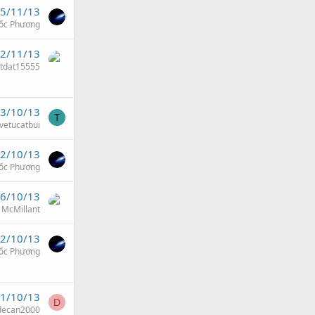
5/11/13
ốc Phương
2/11/13
tdat15555
3/10/13
T
ovetucatbui
2/10/13
ốc Phương
6/10/13
McMillant
2/10/13
ốc Phương
1/10/13
D
decan2000