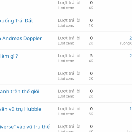
Lượt trả lời
0
Lượt xem
4K
 xuống Trái Đất
Lượt trả lời
0
Lượt xem
1K
an Andreas Doppler
Lượt trả lời
0
2
Lượt xem
2K
Truong
làm gì ?
Lượt trả lời
5
2
Lượt xem
4K
Lượt trả lời
0
Lượt xem
2K
anh trên thế giới
Lượt trả lời
0
Lượt xem
2K
văn vũ trụ Hubble
Lượt trả lời
0
1
Lượt xem
6K
iverse” vào vũ trụ thế
Lượt trả lời
0
Lượt xem
4K
ho