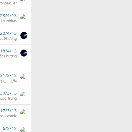
ronoakiller
28/4/13
khanhhas
20/4/13
ốc Phương
18/4/13
ốc Phương
31/3/13
ipi_chu_9x
30/3/13
uoc_trung
17/3/13
ng_Cosmic
6/3/13