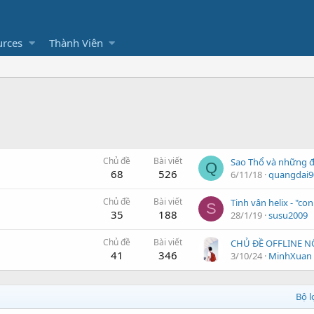
urces
Thành Viên
Chủ đề
Bài viết
Q
68
526
6/11/18
quangdai9
Chủ đề
Bài viết
Tinh vân helix - "co
S
35
188
28/1/19
susu2009
Chủ đề
Bài viết
41
346
3/10/24
MinhXuan
Bộ 