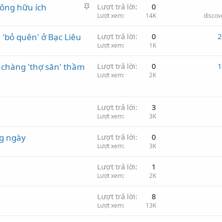
C
hông hữu ích
Lượt trả lời
0
h
Lượt xem
14K
disco
ủ
 'bỏ quên' ở Bạc Liêu
Lượt trả lời
0
2
đ
Lượt xem
1K
ề
ư
 chàng 'thợ săn' thầm
Lượt trả lời
0
1
u
Lượt xem
2K
t
i
ê
Lượt trả lời
3
n
Lượt xem
3K
g ngày
Lượt trả lời
0
Lượt xem
3K
Lượt trả lời
1
Lượt xem
2K
Lượt trả lời
8
Lượt xem
13K