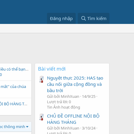
Đăng nhập
Tìm kiếm
Bài viết mới
Sao Thổ và những điều có thể bạn chưa biết!
0
Nguyệt thực 2025: HAS tạo
cầu nối giữa cộng đồng và
n mắt" của chúa
bầu trời
Gửi bởi MinhXuan
14/9/25
Lượt trả lời: 0
CHỦ ĐỀ OFFLINE NỘI BỘ HÀNG THÁNG
Tin Ảnh hoạt động
CHỦ ĐỀ OFFLINE NỘI BỘ
HÀNG THÁNG
lọc thông minh
Gửi bởi MinhXuan
3/10/24
Lượt trả lời: 0