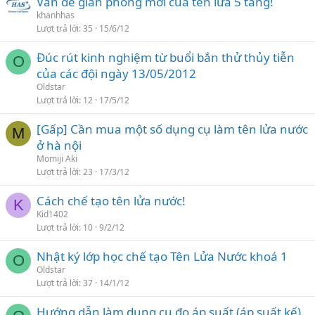
Vấn đề giàn phóng mới của tên lửa 5 tầng!
khanhhas
Lượt trả lời
35
15/6/12
Đúc rút kinh nghiệm từ buổi bắn thử thủy tiễn
O
của các đội ngày 13/05/2012
Oldstar
Lượt trả lời
12
17/5/12
[Gấp] Cần mua một số dụng cụ làm tên lửa nước
M
ở hà nội
Momiji Aki
Lượt trả lời
23
17/3/12
Cách chế tạo tên lửa nước!
K
Kid1402
Lượt trả lời
10
9/2/12
Nhật ký lớp học chế tạo Tên Lửa Nước khoá 1
O
Oldstar
Lượt trả lời
37
14/1/12
Hướng dẫn làm dụng cụ đo áp suất (áp suất kế)