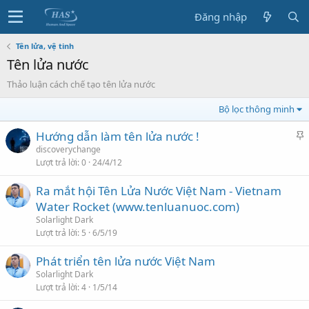
Đăng nhập
Tên lửa, vệ tinh
Tên lửa nước
Thảo luận cách chế tạo tên lửa nước
Bộ lọc thông minh
C
Hướng dẫn làm tên lửa nước !
h
discoverychange
Lượt trả lời
0
24/4/12
ủ
đ
Ra mắt hội Tên Lửa Nước Việt Nam - Vietnam
ề
Water Rocket (www.tenluanuoc.com)
Solarlight Dark
u
Lượt trả lời
5
6/5/19
t
i
Phát triển tên lửa nước Việt Nam
ê
Solarlight Dark
n
Lượt trả lời
4
1/5/14