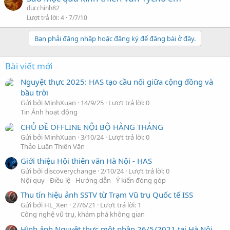
ducchinh82
Lượt trả lời
4
7/7/10
Bạn phải đăng nhập hoặc đăng ký để đăng bài ở đây.
Bài viết mới
Nguyệt thực 2025: HAS tạo cầu nối giữa cộng đồng và
bầu trời
Gửi bởi MinhXuan
14/9/25
Lượt trả lời: 0
Tin Ảnh hoạt động
CHỦ ĐỀ OFFLINE NỘI BỘ HÀNG THÁNG
Gửi bởi MinhXuan
3/10/24
Lượt trả lời: 0
Thảo Luận Thiên Văn
Giới thiệu Hội thiên văn Hà Nội - HAS
Gửi bởi discoverychange
2/10/24
Lượt trả lời: 0
Nội quy - Điều lệ - Hướng dẫn - Ý kiến đóng góp
Thu tín hiệu ảnh SSTV từ Trạm Vũ trụ Quốc tế ISS
Gửi bởi HL_Xen
27/6/21
Lượt trả lời: 1
Công nghệ vũ trụ, khám phá không gian
Hình ảnh Nguyệt thực một phần 26/5/2021 tại Hà Nội