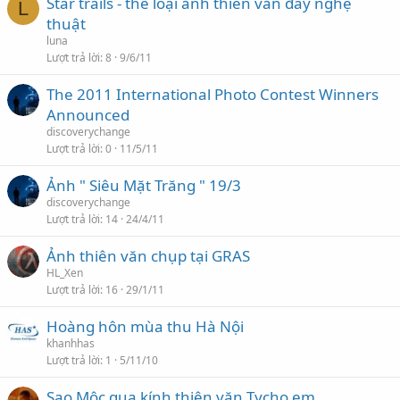
Star trails - thể loại ảnh thiên văn đầy nghệ
L
thuật
luna
Lượt trả lời
8
9/6/11
The 2011 International Photo Contest Winners
Announced
discoverychange
Lượt trả lời
0
11/5/11
Ảnh " Siêu Mặt Trăng " 19/3
discoverychange
Lượt trả lời
14
24/4/11
Ảnh thiên văn chụp tại GRAS
HL_Xen
Lượt trả lời
16
29/1/11
Hoàng hôn mùa thu Hà Nội
khanhhas
Lượt trả lời
1
5/11/10
Sao Mộc qua kính thiên văn Tycho em