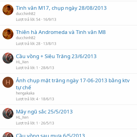
Tinh vân M17, chụp ngày 28/08/2013
ducchinh82
Lượt trả lời
54
16/9/13
Thiên hà Andromeda và Tinh vân M8
ducchinh82
Lượt trả lời
28
13/8/13
Cầu vồng + Siêu Trăng 23/6/2013
HL_Xen
Lượt trả lời
1
28/6/13
Ảnh chụp mặt trăng ngày 17-06-2013 bằng ktv
H
tự chế
hengakaka
Lượt trả lời
4
18/6/13
Mây ngũ sắc 25/5/2013
HL_Xen
Lượt trả lời
1
26/5/13
Cầu vồng sau mưa 6/5/2013