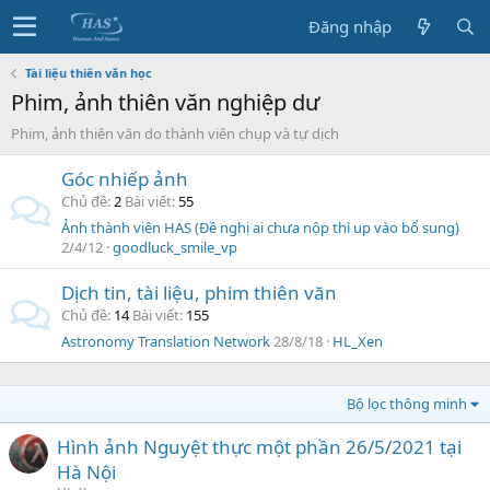
Đăng nhập
Tài liệu thiên văn học
Phim, ảnh thiên văn nghiệp dư
Phim, ảnh thiên văn do thành viên chụp và tự dịch
Góc nhiếp ảnh
Chủ đề
2
Bài viết
55
Ảnh thành viên HAS (Đề nghị ai chưa nộp thì up vào bổ sung)
2/4/12
goodluck_smile_vp
Dịch tin, tài liệu, phim thiên văn
Chủ đề
14
Bài viết
155
Astronomy Translation Network
28/8/18
HL_Xen
Bộ lọc thông minh
Hình ảnh Nguyệt thực một phần 26/5/2021 tại
Hà Nội